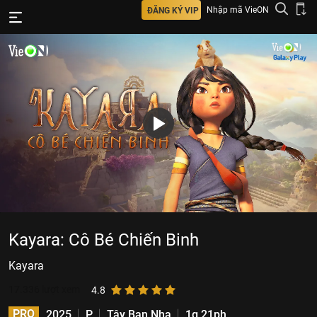
Nhập mã VieON
ĐĂNG KÝ VIP
Kayara: Cô Bé Chiến Binh
Kayara
17.336
lượt xem
4.8
PRO
2025
P
Tây Ban Nha
1g 21ph