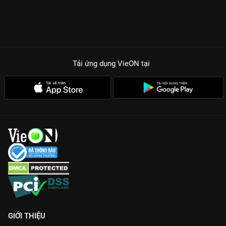
Tải ứng dụng VieON
tại
GIỚI THIỆU