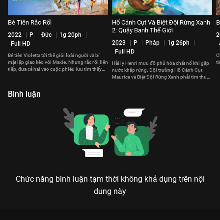
Bé Tiên Rắc Rối
Hổ Cánh Cụt Và Biệt Đội Rừng Xanh
B
2: Quậy Banh Thế Giới
2022
P
Đức
1g 20ph
2
2023
P
Pháp
1g 26ph
Full HD
Full HD
Bé tiên Violetta tới thế giới loài người và bí
C
mật lập giao kèo với Maxie. Nhưng rắc rối liên
t
Hải ly Henri mưu đồ phủ hóa chất nổ khi gặp
tiếp, đưa cả hai vào cuộc phiêu lưu tìm thấy
nước khắp rừng. Đội trưởng Hổ Cánh Cụt
chính mình.
Maurice và Biệt Đội Rừng Xanh phải tìm thuốc
giải gấp trước mùa mưa
Bình luận
Chức năng bình luận tạm thời không khả dụng trên nội
dung này
Xem Kayara: Cô Bé Chiến Binh của Châu Âu có sự tham gia