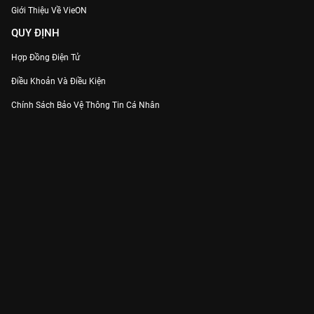
Giới Thiệu Về VieON
QUY ĐỊNH
Hợp Đồng Điện Tử
Điều Khoản Và Điều Kiện
Chính Sách Bảo Vệ Thông Tin Cá Nhân
Chính Sách Bảo Vệ Người Tiêu Dùng Dễ Bị Tổn Thương
Thỏa Thuận Sử Dụng Dịch Vụ Mạng Xã Hội
THÔNG TIN
Thông Báo
Trung Tâm Hỗ Trợ
Liên Hệ
Góp Ý