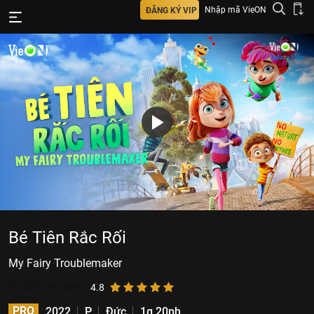
Nhập mã VieON
ĐĂNG KÝ VIP
Bé Tiên Rắc Rối
My Fairy Troublemaker
10.503
lượt xem
4.8
PRO
2022
P
Đức
1g 20ph