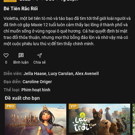
Bé Tiên Rắc Rối
Violetta, một bé tiên tò mò và táo bạo đã tìm tới thế giới loài người và
đã tình cờ gặp Maxie 12 tuổi luôn cảm thấy lạc lõng ở thành phố và
chỉ muốn sống ở vùng ngoại ô quê hương. Cả hai quyết định bí mật
trao đổi thỏa thuận, nhưng mọi thứ bỗng đảo lộn và nhờ vậy mà có
một cuộc phiêu lưu thú vị để tìm thấy chính mình.
0
Bình luận
Chia sẻ
Diễn viên:
Jella Haase,
Lucy Carolan,
Alex Avenell
Đạo diễn:
Caroline Origer
Thể loại:
Phim hoạt hình
Đề xuất cho bạn
PRO
VIP