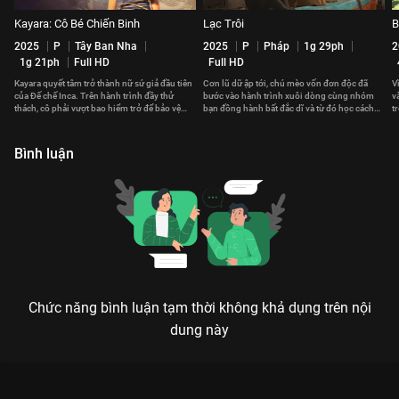
Kayara: Cô Bé Chiến Binh
Lạc Trôi
B
2025
P
Tây Ban Nha
2025
P
Pháp
1g 29ph
2
1g 21ph
Full HD
Full HD
Kayara quyết tâm trở thành nữ sứ giả đầu tiên
Cơn lũ dữ ập tới, chú mèo vốn đơn độc đã
V
của Đế chế Inca. Trên hành trình đầy thử
bước vào hành trình xuôi dòng cùng nhóm
v
thách, cô phải vượt bao hiểm trở để bảo vệ
bạn đồng hành bất đắc dĩ và từ đó học cách
t
thành phố Vàng.
vượt qua nỗi sợ.
t
Bình luận
Chức năng bình luận tạm thời không khả dụng trên nội
dung này
Xem Bé Tiên Rắc Rối của Châu Âu có sự tham gia của Alex
Avenell, Lucy Carolan, Jella Haase. Thuộc thể loại: Phim lẻ