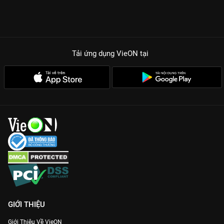
Tải ứng dụng VieON
tại
GIỚI THIỆU
Giới Thiệu Về VieON