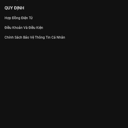
QUY ĐỊNH
Hợp Đồng Điện Tử
Điều Khoản Và Điều Kiện
Chính Sách Bảo Vệ Thông Tin Cá Nhân
Chính Sách Bảo Vệ Người Tiêu Dùng Dễ Bị Tổn Thương
Thỏa Thuận Sử Dụng Dịch Vụ Mạng Xã Hội
THÔNG TIN
Thông Báo
Trung Tâm Hỗ Trợ
Liên Hệ
Góp Ý
Công ty Cổ phần VieON - Địa chỉ: Tầng 5, 222 Pasteur, Phường Xuân Hòa,