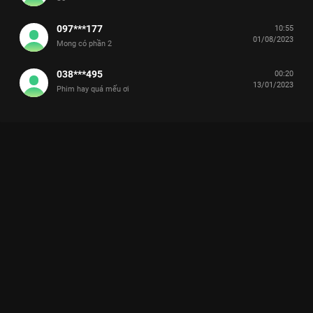
097***177
10:55
01/08/2023
Mong có phần 2
038***495
00:20
13/01/2023
Phim hay quá mếu ơi
Xem Tập 5 Thú Chiến - 52 Tập của Hàn Quốc có sự tham gia
của . Thuộc thể loại: Phim bộ