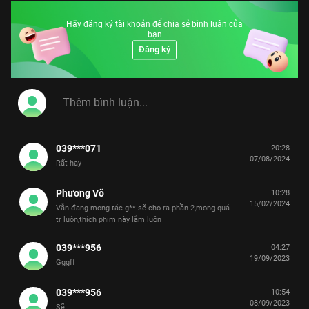
Hãy đăng ký tài khoản để chia sẻ bình luận của
bạn
Đăng ký
039***071
20:28
07/08/2024
Rất hay
Phương Võ
10:28
15/02/2024
Vẫn đang mong tác g** sẽ cho ra phần 2,mong quá
tr luôn,thích phim này lắm luôn
039***956
04:27
19/09/2023
Gggff
039***956
10:54
08/09/2023
Sẽ