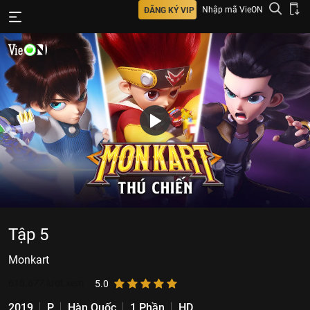
Nhập mã VieON
ĐĂNG KÝ VIP
Tập 5
Monkart
615.677
lượt xem
5.0
2019
P
Hàn Quốc
1 Phần
HD