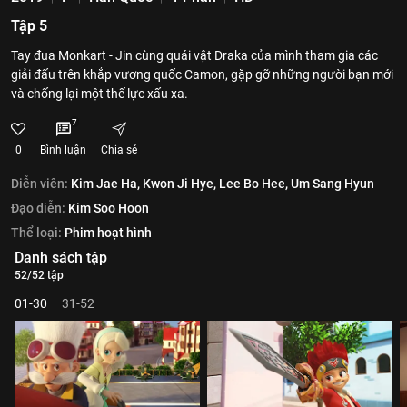
Tập 5
Tay đua Monkart - Jin cùng quái vật Draka của mình tham gia các
giải đấu trên khắp vương quốc Camon, gặp gỡ những người bạn mới
và chống lại một thế lực xấu xa.
7
0
Bình luận
Chia sẻ
Diễn viên:
Kim Jae Ha,
Kwon Ji Hye,
Lee Bo Hee,
Um Sang Hyun
Đạo diễn:
Kim Soo Hoon
Thể loại:
Phim hoạt hình
Danh sách tập
52/52 tập
01-30
31-52