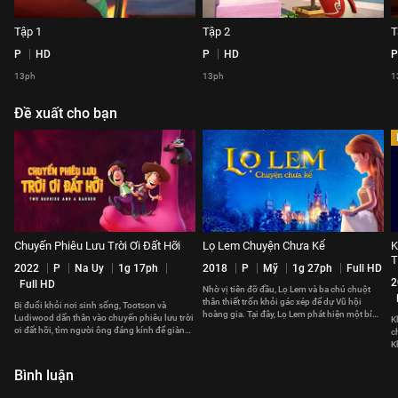
Tập 1
Tập 2
T
P
HD
P
HD
P
13ph
13ph
1
Đề xuất cho bạn
Chuyến Phiêu Lưu Trời Ơi Đất Hỡi
Lọ Lem Chuyện Chưa Kể
K
T
2022
P
Na Uy
1g 17ph
2018
P
Mỹ
1g 27ph
Full HD
2
Full HD
Nhờ vị tiên đỡ đầu, Lọ Lem và ba chú chuột
thân thiết trốn khỏi gác xép để dự Vũ hội
Bị đuổi khỏi nơi sinh sống, Tootson và
hoàng gia. Tại đây, Lọ Lem phát hiện một bí
Ludiwood dấn thân vào chuyến phiêu lưu trời
K
mật khủng khiếp
ơi đất hỡi, tìm người ông đáng kính để giành
c
lại căn nhà thân yêu.
K
p
Bình luận