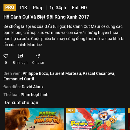
PRO
T13
Pháp
1g 34ph
Full HD
Hổ Cánh Cụt Và Biệt Đội Rừng Xanh 2017
Để chống lại tội ác của Gấu túi Igor, Hổ Cánh Cụt Maurice cùng các
bạn không chỉ hợp sức với nhau và còn cả với những huyền thoại
bảo hộ xa xưa. Cuộc phiêu lưu này cũng đồng thời mở ra quá khứ bí
ẩn của chính Maurice.
0
Bình luận
Chia sẻ
Diễn viên:
Philippe Bozo,
Laurent Morteau,
Pascal Casanova,
Emmanuel Curtil
Đạo diễn:
David Alaux
Thể loại:
Phim hoạt hình
Đề xuất cho bạn
VIP