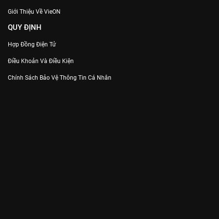
Giới Thiệu Về VieON
QUY ĐỊNH
Hợp Đồng Điện Tử
Điều Khoản Và Điều Kiện
Chính Sách Bảo Vệ Thông Tin Cá Nhân
Chính Sách Bảo Vệ Người Tiêu Dùng Dễ Bị Tổn Thương
Thỏa Thuận Sử Dụng Dịch Vụ Mạng Xã Hội
THÔNG TIN
Thông Báo
Trung Tâm Hỗ Trợ
Liên Hệ
Góp Ý