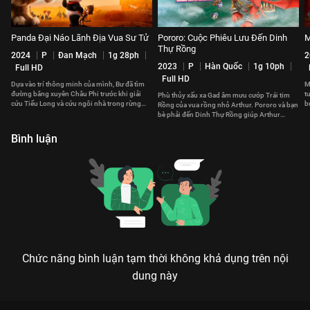
Panda Đại Náo Lãnh Địa Vua Sư Tử
Pororo: Cuộc Phiêu Lưu Đến Dinh
M
Thự Rồng
2024
P
Đan Mạch
1g 28ph
2
2023
P
Hàn Quốc
1g 10ph
Full HD
Full HD
Dựa vào trí thông minh của mình, Bư đã tìm
M
đường băng xuyên Châu Phi trước khi giải
t
Phù thủy xấu xa Gad âm mưu cướp Trái tim
cứu Tiểu Long và cứu ngôi nhà trong rừng
b
Rồng của vua rồng nhỏ Arthur. Pororo và bạn
của những người bạn mới.
bè phải đến Dinh Thự Rồng giúp Arthur
giành lại sức mạnh từ hắn.
Bình luận
Chức năng bình luận tạm thời không khả dụng trên nội
dung này
Xem Hổ Cánh Cụt Và Biệt Đội Rừng Xanh 2017 của Pháp có sự