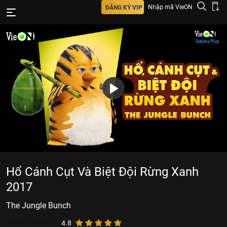
Nhập mã VieON
ĐĂNG KÝ VIP
Hổ Cánh Cụt Và Biệt Đội Rừng Xanh
2017
The Jungle Bunch
9.087
lượt xem
4.8