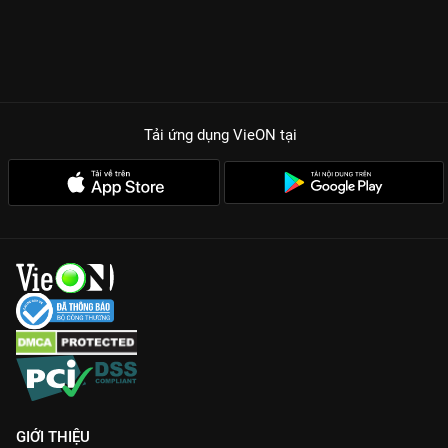
Tải ứng dụng VieON
tại
GIỚI THIỆU