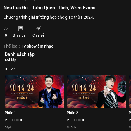
Nếu Lúc Đó - Từng Quen - tlinh, Wren Evans
Chương trình giải trí tổng hợp cho giao thừa 2024.
0
Bình luận
Chia sẻ
Thể loại:
TV show âm nhạc
Danh sách tập
4/4 tập
01-22
Phần 1
Phần 2
P
P
Full HD
P
Full HD
P
54ph
1h 5ph
1