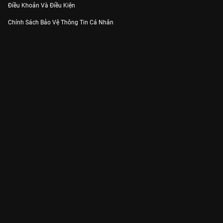
Điều Khoản Và Điều Kiện
Chính Sách Bảo Vệ Thông Tin Cá Nhân
Chính Sách Bảo Vệ Người Tiêu Dùng Dễ Bị Tổn Thương
Thỏa Thuận Sử Dụng Dịch Vụ Mạng Xã Hội
THÔNG TIN
Thông Báo
Trung Tâm Hỗ Trợ
Liên Hệ
Góp Ý
Công ty Cổ phần VieON - Địa chỉ: Tầng 5, 222 Pasteur, Phường Xuân Hòa,
Thành phố Hồ Chí Minh
Email:
support@vieon.vn
| Hotline:
1800.599.920
(miễn phí)
Giấy phép Cung cấp Dịch vụ Phát thanh, Truyền hình trả tiền số 247/GP-
BTTTT cấp ngày 21/07/2023