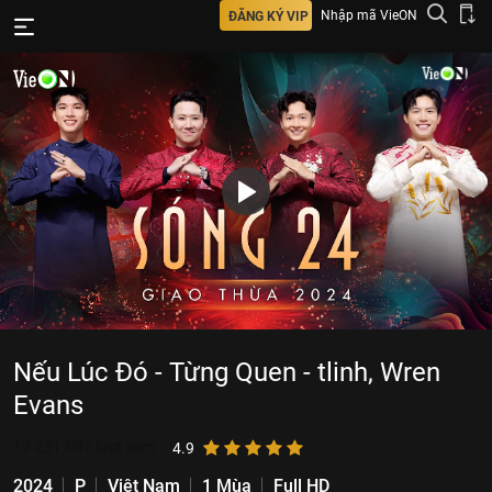
Nhập mã VieON
ĐĂNG KÝ VIP
Nếu Lúc Đó - Từng Quen - tlinh, Wren
Evans
12.231.037
lượt xem
4.9
2024
P
Việt Nam
1 Mùa
Full HD