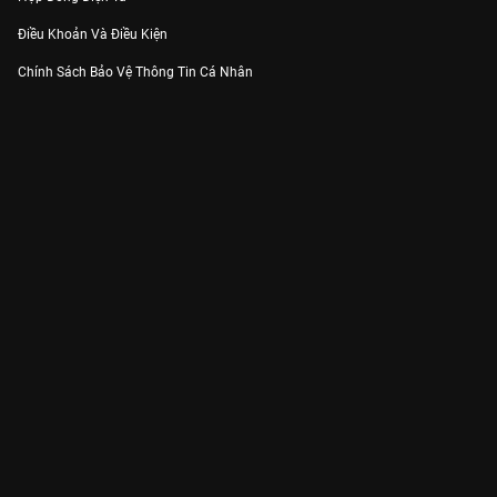
Điều Khoản Và Điều Kiện
Chính Sách Bảo Vệ Thông Tin Cá Nhân
Chính Sách Bảo Vệ Người Tiêu Dùng Dễ Bị Tổn Thương
Thỏa Thuận Sử Dụng Dịch Vụ Mạng Xã Hội
THÔNG TIN
Thông Báo
Trung Tâm Hỗ Trợ
Liên Hệ
Góp Ý
Công ty Cổ phần VieON - Địa chỉ: Tầng 5, 222 Pasteur, Phường Xuân Hòa,
Thành phố Hồ Chí Minh
Email:
support@vieon.vn
| Hotline:
1800.599.920
(miễn phí)
Giấy phép Cung cấp Dịch vụ Phát thanh, Truyền hình trả tiền số 247/GP-