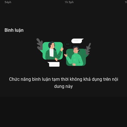
54ph
1h 5ph
1
Bình luận
Chức năng bình luận tạm thời không khả dụng trên nội
dung này
Xem Dừng Yêu - Những Câu Hỏi Khi Say - Trung Quân, Myra
Trần Sóng 24 - 4 Tập của Việt Nam có sự tham gia của . Thuộc
thể loại: TV show