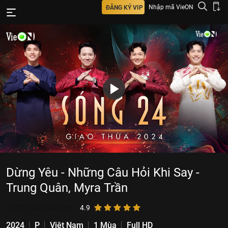
Nhập mã VieON
ĐĂNG KÝ VIP
Dừng Yêu - Những Câu Hỏi Khi Say -
Trung Quân, Myra Trần
12.231.095
lượt xem
4.9
2024
P
Việt Nam
1 Mùa
Full HD