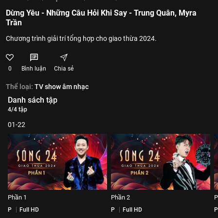
Dừng Yêu - Những Câu Hỏi Khi Say - Trung Quân, Myra
Trần
Chương trình giải trí tổng hợp cho giao thừa 2024.
0
Bình luận
Chia sẻ
Thể loại:
TV show âm nhạc
Danh sách tập
4/4 tập
01-22
Phần 1
Phần 2
P
P
Full HD
P
Full HD
P