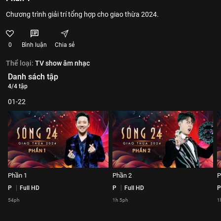
Chương trình giải trí tổng hợp cho giao thừa 2024.
0
Bình luận
Chia sẻ
Thể loại:
TV show âm nhạc
Danh sách tập
4/4 tập
01-22
Phần 1
Phần 2
P
P
Full HD
P
Full HD
P
54ph
1h 5ph
1