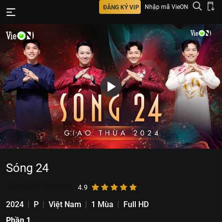
Nhập mã VieON
ĐĂNG KÝ VIP
Sóng 24
12.231.107
lượt xem
4.9
2024
P
Việt Nam
1 Mùa
Full HD
Phần 1