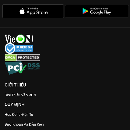
những tín đồ yêu âm nhạc. Thưởng thức ngay trọn vẹn những
khoảnh khắc bùng nổ nhất với chất lượng 4K cực nét chỉ có
trên
VieON
.
GIỚI THIỆU
Giới Thiệu Về VieON
QUY ĐỊNH
Hợp Đồng Điện Tử
Điều Khoản Và Điều Kiện