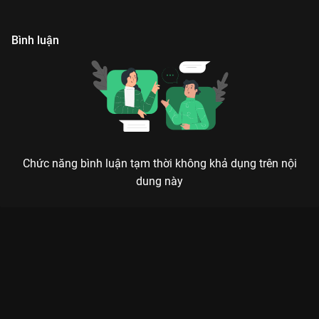
Bình luận
Chức năng bình luận tạm thời không khả dụng trên nội
dung này
SÓNG 24 - ĐÊM HỘI ÂM NHẠC HỘI TỤ NHỮNG ANH TRAI VÀ
CHỊ ĐẸP ĐỈNH CAO
Giao thừa không thể thiếu Sóng, Tết không thể thiếu âm nhạc cực cháy.
Sóng 24 không chỉ là một chương trình âm nhạc thường niên,
mà là một bữa tiệc visual và thính giác bùng nổ, đánh dấu sự
lên ngôi của những cá tính âm nhạc rực rỡ nhất trong năm. Với