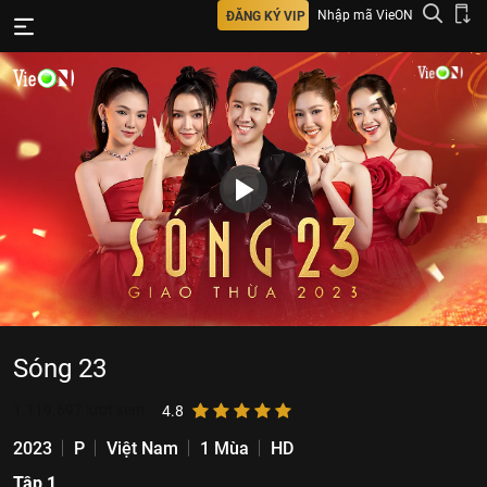
Nhập mã VieON
ĐĂNG KÝ VIP
Sóng 23
1.119.697
lượt xem
4.8
2023
P
Việt Nam
1 Mùa
HD
Tập 1