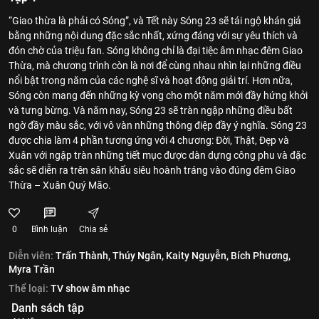
“Giao thừa là phải có Sóng”, và Tết này Sóng 23 sẽ tái ngộ khán giả
bằng những nội dung đặc sắc nhất, xứng đáng với sự yêu thích và
đón chờ của triệu fan. Sóng không chỉ là đại tiệc âm nhạc đêm Giao
Thừa, mà chương trình còn là nơi để cùng nhau nhìn lại những điều
nổi bật trong năm của các nghệ sĩ và hoạt động giải trí. Hơn nữa,
Sóng còn mang đến những kỳ vọng cho một năm mới đầy hứng khởi
và tưng bừng. Và năm nay, Sóng 23 sẽ tràn ngập những điều bất
ngờ đầy màu sắc, với vô vàn những thông điệp đầy ý nghĩa. Sóng 23
được chia làm 4 phần tương ứng với 4 chương: Đời, Thật, Đẹp và
Xuân với ngập tràn những tiết mục được dàn dựng công phu và đặc
sắc sẽ diễn ra trên sân khấu siêu hoành tráng vào đúng đêm Giao
Thừa – Xuân Quý Mão.
0
Bình luận
Chia sẻ
Diễn viên:
Trấn Thành,
Thúy Ngân,
Kaity Nguyễn,
Bích Phương,
Myra Trần
Thể loại:
TV show âm nhạc
Danh sách tập