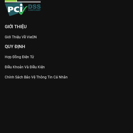
GIỚI THIỆU
Giới Thiệu Về VieON
QUY ĐỊNH
Hợp Đồng Điện Tử
Điều Khoản Và Điều Kiện
Chính Sách Bảo Vệ Thông Tin Cá Nhân
Chính Sách Bảo Vệ Người Tiêu Dùng Dễ Bị Tổn Thương
Thỏa Thuận Sử Dụng Dịch Vụ Mạng Xã Hội
THÔNG TIN
Thông Báo
Trung Tâm Hỗ Trợ