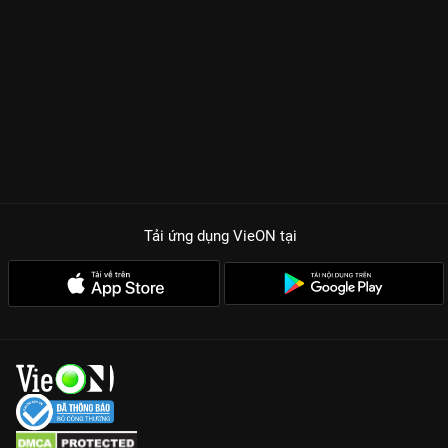
không ít lần muốn bùng nổ. Về phần âm nhạc, khán giả sẽ
được chiêu đãi những bản hit đình đám được phối lại hoàn
toàn mới qua giọng ca đầy nội lực của Myra Trần và sự xuất
hiện đầy bất ngờ của nàng thơ Bích Phương. Mọi thứ được dàn
dựng công phu, mang đến trải nghiệm nghe nhìn đẳng cấp
quốc tế ngay tại phòng khách nhà bạn.
Dàn lineup đỉnh chóp:
Sự góp mặt của những cái tên bảo
chứng sức hút như Trấn Thành, Bích Phương, Kaity Nguyễn...
Chủ đề ý nghĩa:
Chương trình chia thành 3 phần rõ rệt: Đời -
Tải ứng dụng VieON
tại
Thật - Đẹp, dẫn dắt khán giả đi từ thực tế đời thường đến
những ước vọng tương lai rực rỡ.
Sân khấu hoành tráng:
Thiết kế âm thanh ánh sáng chuẩn
chỉnh, giúp mỗi tiết mục đều trở thành một tác phẩm nghệ
thuật mãn nhãn.
Đừng bỏ lỡ những phút giây thư giãn và thăng hoa cùng
Sóng
23
. Hãy truy cập ngay VieON để thưởng thức trọn vẹn chương
trình với chất lượng hình ảnh sắc nét nhất, khởi đầu một năm
mới tràn đầy năng lượng và niềm vui.