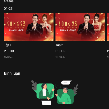
4/4 tập
01-23
Tập 1
Tập 2
T
P
HD
P
HD
P
1h 33ph
1h 33ph
1
Bình luận