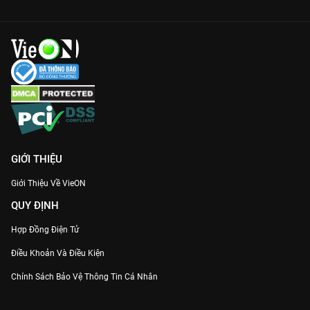
Hãy cùng gia đình thưởng thức
Người Công An Cách Mạng
2025
để bồi đắp thêm lòng tự hào dân tộc. Đón xem trọn bộ
bản quyền sớm nhất trên
VieON
!
GIỚI THIỆU
Giới Thiệu Về VieON
QUY ĐỊNH
Hợp Đồng Điện Tử
Điều Khoản Và Điều Kiện
Chính Sách Bảo Vệ Thông Tin Cá Nhân
Chính Sách Bảo Vệ Người Tiêu Dùng Dễ Bị Tổn Thương