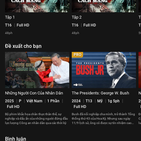
Tập 1
Tập 2
T
T16
Full HD
T16
Full HD
T
48ph
48ph
5
Đề xuất cho bạn
PRO
Những Người Con Của Nhân Dân
The Presidents: George W. Bush
N
2025
P
Việt Nam
1 Phần
2024
T13
Mỹ
1g 5ph
2
Full HD
Full HD
Bộ phim khắc họa chân thực thân thế, sự
Bush đã nối nghiệp cha mình, trở thành Tổng
Đ
nghiệp và dấu ấn của những người đứng đầu
thống thứ 43 của Hoa Kỳ. Nhưng sau ngày
C
lực lượng Công an nhân dân qua các thời kỳ
11/9 lịch sử, ông có được sự tín nhiệm cao
l
nhất của người dân.
c
Bình luận