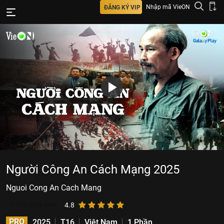
Nhập mã VieON
ĐĂNG KÝ VIP
Người Công An Cách Mạng 2025
Nguoi Cong An Cach Mang
12.216
lượt xem
4.8
PRO
2025
T16
Việt Nam
1 Phần