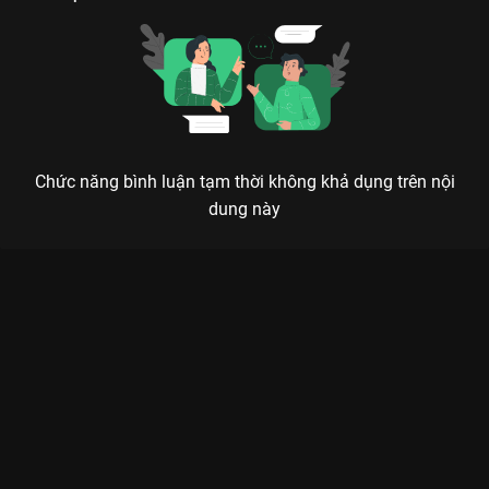
Chức năng bình luận tạm thời không khả dụng trên nội
dung này
NGƯỜI CÔNG AN CÁCH MẠNG 2025: NHỮNG THƯỚC PHIM
HÙNG TRÁNG VỀ CHIẾN SĨ THẦM LẶNG
Vì nước quên thân, vì dân phục vụ – Một hành trình lịch sử được tái hiện chân thực qua
35 tập phim đặc sắc.
Bạn có bao giờ tự hỏi đằng sau sự bình yên của phố phường là
những cuộc đấu trí cam go nào không?
Người Công An Cách
Mạng 2025
chính là câu trả lời đắt giá nhất. Không chỉ là một
bộ phim bộ thông thường, đây là một dự án trọng điểm mang
tính tài liệu lịch sử, quy tụ những nhân chứng sống và những