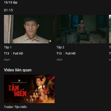
15/15 tập
01-15
Tập 1
Tập 2
T
T13
Full HD
T13
Full HD
T
46ph
43ph
4
Video liên quan
Trailer: Tận Hiến