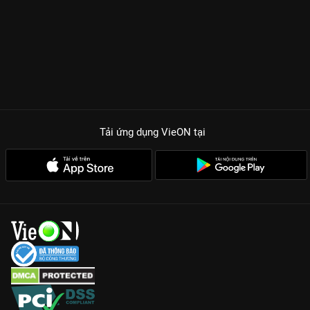
thông thường, mà còn là bài học về sự tử tế trong một xã hội
hiện đại đầy rẫy những toan tính.
ĐIỂM CHẠM CẢM XÚC KHIẾN BẠN KHÔNG THỂ BỎ LỠ TẬN
HIẾN
Dàn cast thực lực:
Sự góp mặt của Nguyễn Phương Nam, Đàm
Hằng cùng bộ đôi Hứa Vĩ Văn - Ngọc Thanh Tâm bảo chứng
cho chất lượng diễn xuất.
Kịch bản nhân văn:
15 tập phim là 15 nốt nhạc đầy cảm xúc về
Tải ứng dụng VieON
tại
tình người, tình bạn và sự hy sinh cao thượng.
Thông điệp chữa lành:
Một bộ phim nhẹ nhàng, phù hợp để
xem cùng gia đình vào dịp cuối tuần trên VieON.
Đón xem trọn bộ siêu phẩm Việt
Tận Hiến
độc quyền bản
chuẩn Full HD ngay tại
VieON
!