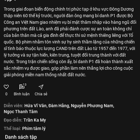
Trong giai đoạn biến động chính trị phức tạp ở khu vực Đông Dương
thập niên 60 thế kỷ trước, người đàn ông mang bí danh P1 được Bộ
Công an Việt Nam giao nhiệm vụ bí mật thâm nhập vào hàng ngũ đối
phương trên đất Lào, anh đã phải đánh cược sự an toàn không chỉ
của bản thân mà cả gia đình để thực thi sứ mệnh thiêng liêng với Tổ
quốc. Bộ phim nhằm tôn vinh sự hy sinh thầm lặng của những chiến
sĩ tình báo thuộc lực lượng CAND trên đất Lào từ 1957 đến 1977, với
lý tưởng và sự tận hiến, kiên trung, tuyệt đối trung thành với đất
nước. Trong trận chiến sống còn ấy, bí danh P1 đã hoàn thành xuất
sắc nhiệm vụ được giao, góp phần làm nên thắng lợi cho công cuộc
giải phóng miền nam thống nhất đất nước.
13
0
Bình luận
Chia sẻ
Diễn viên:
Hứa Vĩ Văn,
Đàm Hằng,
Nguyễn Phương Nam,
Ngọc Thanh Tâm
Đạo diễn:
Trần Ka My
Thể loại:
Phim tâm lý
Danh sách tập