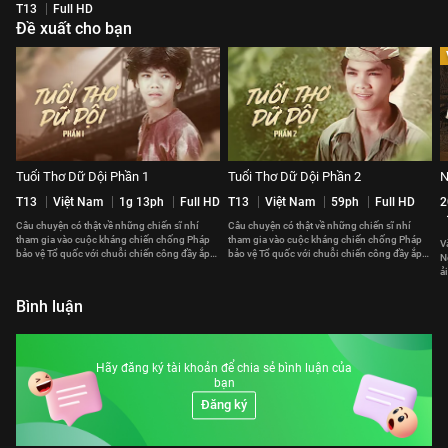
T13
Full HD
Đề xuất cho bạn
Tuổi Thơ Dữ Dội Phần 1
Tuổi Thơ Dữ Dội Phần 2
N
T13
Việt Nam
1g 13ph
Full HD
T13
Việt Nam
59ph
Full HD
2
Câu chuyện có thật về những chiến sĩ nhí
Câu chuyện có thật về những chiến sĩ nhí
tham gia vào cuộc kháng chiến chống Pháp
tham gia vào cuộc kháng chiến chống Pháp
V
bảo vệ Tổ quốc với chuỗi chiến công đầy ắp
bảo vệ Tổ quốc với chuỗi chiến công đầy ắp
N
được tạo nên bằng máu và nước mắt.
được tạo nên bằng máu và nước mắt.
ả
n
Bình luận
Hãy đăng ký tài khoản để chia sẻ bình luận của
bạn
Đăng ký