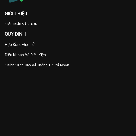
GIỚI THIỆU
Giới Thiệu Về VieON
QUY ĐỊNH
Hợp Đồng Điện Tử
Điều Khoản Và Điều Kiện
Chính Sách Bảo Vệ Thông Tin Cá Nhân
Chính Sách Bảo Vệ Người Tiêu Dùng Dễ Bị Tổn Thương
Thỏa Thuận Sử Dụng Dịch Vụ Mạng Xã Hội
THÔNG TIN
Thông Báo
Trung Tâm Hỗ Trợ
Liên Hệ