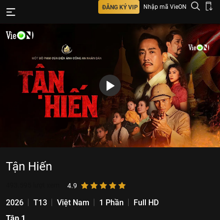
Nhập mã VieON
ĐĂNG KÝ VIP
Tận Hiến
493.595
lượt xem
4.9
2026
T13
Việt Nam
1 Phần
Full HD
Tập 1