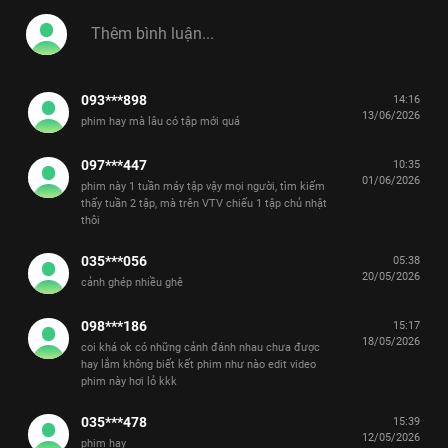
093***898
14:16
13/06/2026
phim hay mà lâu có tập mới quá
097***447
10:35
01/06/2026
phim này 1 tuần máy tập vậy mọi người, tìm kiếm
thấy tuần 2 tập, mà trên VTV chiếu 1 tập chủ nhật
thôi
035***056
05:38
20/05/2026
cảnh ghép nhiều ghê
098***186
15:17
18/05/2026
coi khá ok có những cảnh đánh nhau chưa được
hay lắm không biết kết phim như nào edit video
phim này hơi lỏ kkk
035***478
15:39
12/05/2026
phim hay