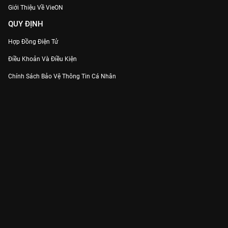
Giới Thiệu Về VieON
QUY ĐỊNH
Hợp Đồng Điện Tử
Điều Khoản Và Điều Kiện
Chính Sách Bảo Vệ Thông Tin Cá Nhân
Chính Sách Bảo Vệ Người Tiêu Dùng Dễ Bị Tổn Thương
Thỏa Thuận Sử Dụng Dịch Vụ Mạng Xã Hội
THÔNG TIN
Thông Báo
Trung Tâm Hỗ Trợ
Liên Hệ
Góp Ý