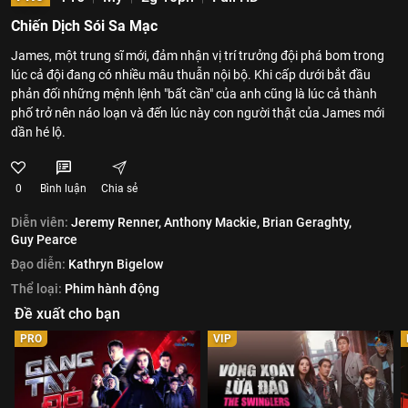
Chiến Dịch Sói Sa Mạc
James, một trung sĩ mới, đảm nhận vị trí trưởng đội phá bom trong
lúc cả đội đang có nhiều mâu thuẫn nội bộ. Khi cấp dưới bắt đầu
phản đối những mệnh lệnh "bất cần" của anh cũng là lúc cả thành
phố trở nên náo loạn và đến lúc này con người thật của James mới
dần hé lộ.
0
Bình luận
Chia sẻ
Diễn viên:
Jeremy Renner,
Anthony Mackie,
Brian Geraghty,
Guy Pearce
Đạo diễn:
Kathryn Bigelow
Thể loại:
Phim hành động
Đề xuất cho bạn
PRO
VIP