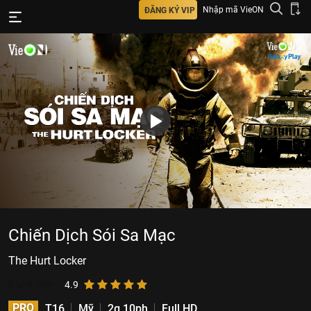
Nhập mã VieON
ĐĂNG KÝ VIP
Chiến Dịch Sói Sa Mạc
The Hurt Locker
6
lượt xem
4.9
PRO
T16
Mỹ
2g 10ph
Full HD