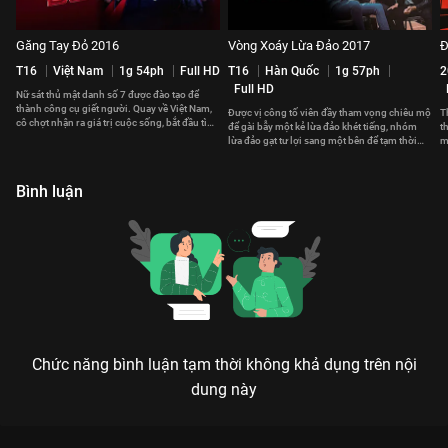
Găng Tay Đỏ 2016
Vòng Xoáy Lừa Đảo 2017
Đ
T16
Việt Nam
1g 54ph
Full HD
T16
Hàn Quốc
1g 57ph
2
Full HD
Nữ sát thủ mật danh số 7 được đào tạo để
thành công cụ giết người. Quay về Việt Nam,
Được vị công tố viên đầy tham vọng chiêu mộ
T
cô chợt nhận ra giá trị cuộc sống, bắt đầu tìm
để gài bẫy một kẻ lừa đảo khét tiếng, nhóm
t
lại chính mình.
lừa đảo gạt tư lợi sang một bên để tạm thời
m
theo đuổi công lý.
t
Bình luận
Chức năng bình luận tạm thời không khả dụng trên nội
dung này
Xem Chiến Dịch Sói Sa Mạc của Mỹ có sự tham gia của Guy