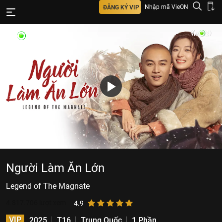
Nhập mã VieON
ĐĂNG KÝ VIP
Người Làm Ăn Lớn
Legend of The Magnate
4.817.706
lượt xem
4.9
VIP
2025
T16
Trung Quốc
1 Phần