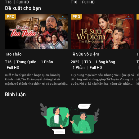
T16
Full HD
T16
Full HD
Đề xuất cho bạn
PRO
PRO
Tào Tháo
Tề Sửu Vô Diệm
T
T16
Trung Quốc
1 Phần
2022
T13
Hồng Kông
T
Full HD
1 Phần
Full HD
Xuất thân từ gia đình hoạn quan, luôn bị
Tuy dung mạo kém sắc, Chung Vô Diệm lại có
T
khinh miệt, Tào Tháo quyết chống lại số
tài năng xuất chúng, giúp Tề Tuyên Vương trị
p
mệnh, trở thành nhà chính trị và quân sự kiệt
quốc. Khi bị kẻ xấu hãm hại, nàng vẫn nhẫn
k
xuất lưu danh sử sách.
nhục chịu đựng.
c
Bình luận