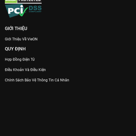
GIỚI THIỆU
Giới Thiệu Về VieON
QUY ĐỊNH
Hợp Đồng Điện Tử
Điều Khoản Và Điều Kiện
Chính Sách Bảo Vệ Thông Tin Cá Nhân
Chính Sách Bảo Vệ Người Tiêu Dùng Dễ Bị Tổn Thương
Thỏa Thuận Sử Dụng Dịch Vụ Mạng Xã Hội
THÔNG TIN
Thông Báo
Trung Tâm Hỗ Trợ