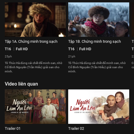
Tập 1A. Chứng minh trong sạch
Tập 1B. Chứng minh trong sạch
T
T16
Full HD
T16
Full HD
T
25ph
21ph
2
Tô Thúc Hà dùng cái chết để minh oan, nhờ
Tô Thúc Hà dùng cái chết để minh oan, nhờ
C
Cổ Bình Nguyên (Trần Hiểu) giải oan cho
Cổ Bình Nguyên (Trần Hiểu) giải oan cho
c
mình.
mình.
Video liên quan
Trailer 01
Trailer 02