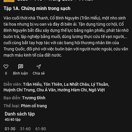
Tập 1A. Chứng minh trong sạch
Vào cuối thời nhà Thanh, Cổ Bình Nguyên (Trần Hiểu), một nho sinh
tài hoa nhưng bị vu oan và đày đi biên ải. Tận dụng từng cơ hội, Cổ
Bình Nguyên bắt đầu xây dựng thế lực bằng ngân phiếu, phát tài nhờ
buôn trà, lập nghiệp bằng muối, dùng lương thực cứu tế vạn người,…
cuối cùng bắt tay hợp tác với các bang hội thương nhân lớn của
Trung Quốc, đối phó với việc buôn bán với người nước ngoài, cứu vãn
mạch máu kinh tế của đất nước.
0
Bình luận
Chia sẻ
Diễn viên:
Trần Hiểu,
Tôn Thiên,
La Nhất Châu,
Lý Thuần,
Huỳnh Chí Trung,
Chu Á Văn,
Hướng Hàm Chi,
Ngô Việt
Đạo diễn:
Trương Đĩnh
Thể loại:
Phim cổ trang
Danh sách tập
40/40 tập
01-30
31-60
61-80