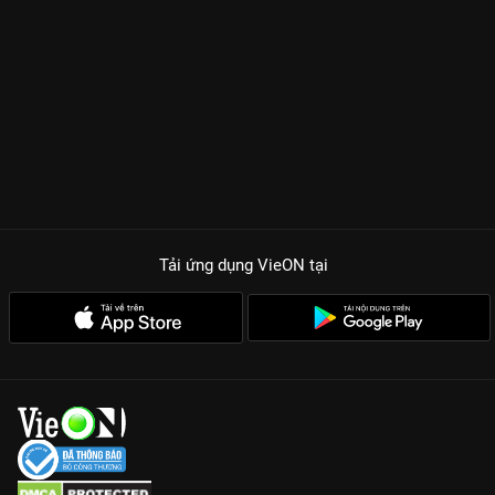
một nhân vật có chiều sâu, từ sự ngây ngô của một học tử đến
vẻ phong trần, bản lĩnh của một thương nhân lừng lẫy. Những
bài học về cách vận hành dòng tiền, cách nhìn người và giữ
chữ tín trong phim thực tế đến mức khiến nhiều bạn trẻ đang
khởi nghiệp phải giật mình suy ngẫm.
Kịch bản kinh doanh thực tế:
Không buff nam chính quá đà,
phim lột tả sự phũ phàng của thương trường và những cú twist
thao túng thị trường đầy thông minh.
Sự tái xuất của Trần Hiểu:
Sau thành công của Mộng Hoa Lục,
Tải ứng dụng VieON
tại
Trần Hiểu tiếp tục gây sốt với tạo hình cổ trang nam tính và
phong thái của một người làm chủ thực thụ.
Bối cảnh lịch sử hoành tráng:
Phim phục dựng tỉ mỉ không gian
kinh doanh cuối thời Thanh, mang lại cảm giác chân thực trong
từng khung hình.
Nếu bạn muốn xem một bộ phim vừa để giải trí, vừa để học
cách làm ăn lớn, hãy lên
VieON
để thưởng thức trọn bộ 40 tập
Người Làm Ăn Lớn
bản đẹp nhất nhé!