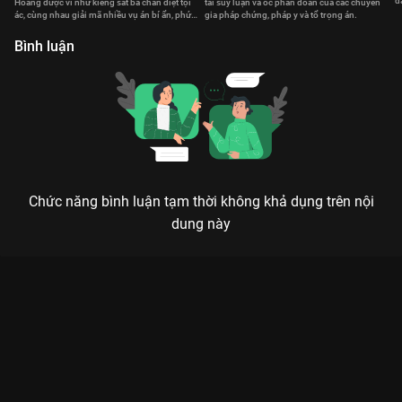
đ
Hoàng được ví như kiềng sắt ba chân diệt tội
tài suy luận và óc phán đoán của các chuyên
t
ác, cùng nhau giải mã nhiều vụ án bí ẩn, phức
gia pháp chứng, pháp y và tổ trọng án.
tạp.
Bình luận
Chức năng bình luận tạm thời không khả dụng trên nội
dung này
Xem Tập 3. Cần sự giúp đỡ Bằng Chứng Thép V - 30 Tập của
Hồng Kông có sự tham gia của . Thuộc thể loại: Phim bộ