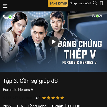
Nhập mã VieON
ĐĂNG KÝ VIP
Tập 3. Cần sự giúp đỡ
Forensic Heroes V
4.658.987
lượt xem
4.9
2022
T16
Hồng Kông
1 Phần
Full HD