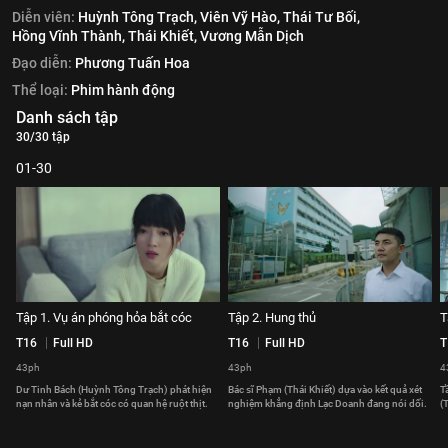
Diễn viên:
Huỳnh Tông Trạch,
Viên Vỹ Hào,
Thái Tư Bối,
Hồng Vĩnh Thành,
Thái Khiết,
Vương Mẫn Dịch
Đạo diễn:
Phương Tuấn Hoa
Thể loại:
Phim hành động
Danh sách tập
30/30 tập
01-30
Tập 1. Vụ án phóng hỏa bắt cóc
Tập 2. Hung thủ
T
T16
Full HD
T16
Full HD
T
43ph
43ph
4
Dư Tinh Bách (Huỳnh Tông Trạch) phát hiện
Bác sĩ Phạm (Thái Khiết) dựa vào kết quả xét
T
nạn nhân và kẻ bắt cóc có quan hệ ruột thịt.
nghiệm khẳng định Lạc Doanh đang nói dối.
(