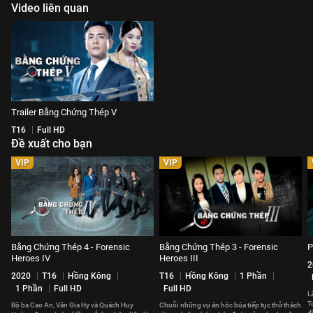
Video liên quan
Trailer Bằng Chứng Thép V
T16
Full HD
Đề xuất cho bạn
VIP
VIP
Bằng Chứng Thép 4 - Forensic
Bằng Chứng Thép 3 - Forensic
P
Heroes IV
Heroes III
2
2020
T16
Hồng Kông
T16
Hồng Kông
1 Phần
1 Phần
Full HD
Full HD
L
T
Bộ ba Cao An, Văn Gia Hy và Quách Huy
Chuỗi những vụ án hóc búa tiếp tục thử thách