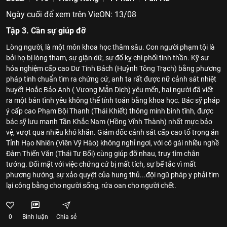
Ngày cuối để xem trên VieON: 13/08
Tập 3. Cần sự giúp đỡ
Lòng người, là một môn khoa học thâm sâu. Con người phạm tội là
bởi họ bị lòng tham, sự giận dữ, sự đố kỵ chi phối tinh thần. Kỹ sư
hóa nghiệm cấp cao Dư Tinh Bách (Huỳnh Tông Trạch) bằng phương
pháp tinh chuẩn tìm ra chứng cứ, anh ta rất được nữ cảnh sát nhiệt
huyết Hoắc Bảo Anh ( Vương Mẫn Dịch) yêu mến, hai người đã viết
ra một bản tình yêu không thể tính toán bằng khoa học. Bác sỹ pháp
ý cấp cao Phạm Bội Thanh (Thái Khiết) thông minh bình tĩnh, được
bác sỹ lưu manh Tần Khắc Nam (Hồng Vĩnh Thành) nhất mực bảo
vệ, vượt qua nhiều khó khăn. Giám đốc cảnh sát cấp cao tổ trọng án
Tỉnh Hạo Nhiên (Viên Vỹ Hào) không nghỉ ngơi, với cô gái nhiều nghề
Đàm Thiến Văn (Thái Tư Bối) cùng giúp đỡ nhau, truy tìm chân
tướng. Đối mặt với việc chứng cứ bị mất tích, sự bế tắc vì mất
phương hướng, sự xảo quyệt của hung thủ...đội ngũ pháp y phải tìm
lại công bằng cho người sống, rửa oan cho người chết.
0
Bình luận
Chia sẻ