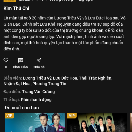
Kim Thủ Chỉ
Là màn tái ngộ 20 năm của Lương Triều Vỹ và Lưu Đức Hoa sau Vô
Gian Đạo. Cảnh sát Lưu Khải Nguyên đang điều tra sự sụp đổ của
một công ty bởi sự lao dốc của thị trường chứng khoán, để rồi dẫn
anh đến gặp người sáng lập. Với mạch phim, hình ảnh và diễn xuất
đỉnh cao, mọi thứ hoà quyện tạo thành một tác phẩm đúng chuẩn
điện ảnh.
0
Bình luận
Chia sẻ
Diễn viên:
Lương Triều Vỹ,
Lưu Đức Hoa,
Thái Trác Nghiên,
Nhậm Đạt Hoa,
Phương Trung Tín
Đạo diễn:
Trang Văn Cường
Thể loại:
Phim hành động
Đề xuất cho bạn
VIP
VIP