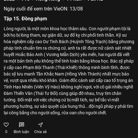
Ngày cuối để xem trên VieON: 13/08
Tập 15. Đồng phạm
Lòng người, là một môn khoa học thâm sâu. Con người phạm tội là
bởi họ bị lòng tham, sự giận dữ, sự đố kỵ chi phối tinh thần. Kỹ sư
hóa nghiệm cấp cao Dư Tinh Bách (Huỳnh Tông Trạch) bằng phương
pháp tinh chuẩn tìm ra chứng cứ, anh ta rất được nữ cảnh sát nhiệt
huyết Hoắc Bảo Anh ( Vương Mẫn Dịch) yêu mến, hai người đã viết
ra một bản tình yêu không thể tính toán bằng khoa học. Bác sỹ pháp
ý cấp cao Phạm Bội Thanh (Thái Khiết) thông minh bình tĩnh, được
bác sỹ lưu manh Tần Khắc Nam (Hồng Vĩnh Thành) nhất mực bảo
vệ, vượt qua nhiều khó khăn. Giám đốc cảnh sát cấp cao tổ trọng án
Tỉnh Hạo Nhiên (Viên Vỹ Hào) không nghỉ ngơi, với cô gái nhiều nghề
Đàm Thiến Văn (Thái Tư Bối) cùng giúp đỡ nhau, truy tìm chân
tướng. Đối mặt với việc chứng cứ bị mất tích, sự bế tắc vì mất
phương hướng, sự xảo quyệt của hung thủ...đội ngũ pháp y phải tìm
lại công bằng cho người sống, rửa oan cho người chết.
0
Bình luận
Chia sẻ