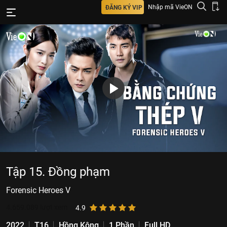
Nhập mã VieON
ĐĂNG KÝ VIP
Tập 15. Đồng phạm
Forensic Heroes V
4.659.089
lượt xem
4.9
2022
T16
Hồng Kông
1 Phần
Full HD