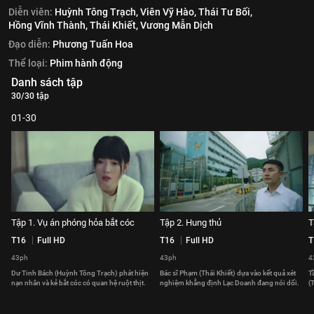
Diễn viên:
Huỳnh Tông Trạch,
Viên Vỹ Hào,
Thái Tư Bối,
Hồng Vĩnh Thành,
Thái Khiết,
Vương Mẫn Dịch
Đạo diễn:
Phương Tuấn Hoa
Thể loại:
Phim hành động
Danh sách tập
30/30 tập
01-30
Tập 1. Vụ án phóng hỏa bắt cóc
Tập 2. Hung thủ
T
T16
Full HD
T16
Full HD
T
43ph
43ph
4
Dư Tinh Bách (Huỳnh Tông Trạch) phát hiện
Bác sĩ Phạm (Thái Khiết) dựa vào kết quả xét
T
nạn nhân và kẻ bắt cóc có quan hệ ruột thịt.
nghiệm khẳng định Lạc Doanh đang nói dối.
(