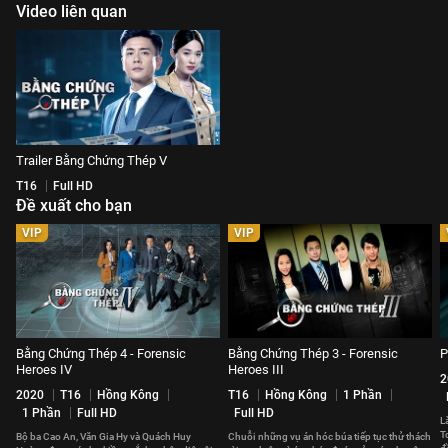
Video liên quan
Trailer Bằng Chứng Thép V
T16
Full HD
Đề xuất cho bạn
VIP
VIP
Bằng Chứng Thép 4 - Forensic
Bằng Chứng Thép 3 - Forensic
P
Heroes IV
Heroes III
2
2020
T16
Hồng Kông
T16
Hồng Kông
1 Phần
1 Phần
Full HD
Full HD
L
T
Bộ ba Cao An, Văn Gia Hy và Quách Huy
Chuỗi những vụ án hóc búa tiếp tục thử thách