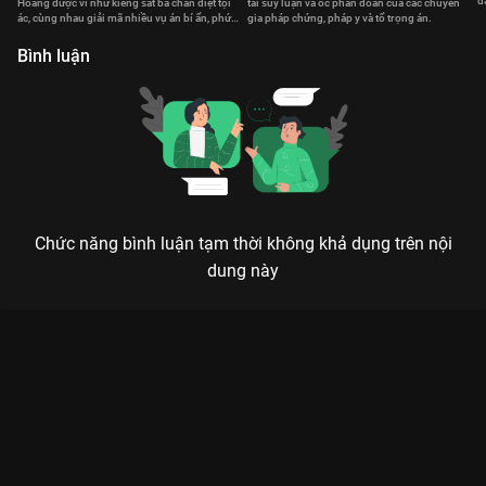
đ
Hoàng được ví như kiềng sắt ba chân diệt tội
tài suy luận và óc phán đoán của các chuyên
t
ác, cùng nhau giải mã nhiều vụ án bí ẩn, phức
gia pháp chứng, pháp y và tổ trọng án.
tạp.
Bình luận
Chức năng bình luận tạm thời không khả dụng trên nội
dung này
Xem Tập 15. Đồng phạm Bằng Chứng Thép V - 30 Tập của
Hồng Kông có sự tham gia của . Thuộc thể loại: Phim bộ