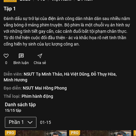
Tập 1
Đánh dấu sự trở lại của điện ảnh công dân nhân dân sau nhiều năm
vắng bóng ở mảng phim truyện. Bộ phim là một chuỗi vụ án hình sự
với những tình tiết gay cấn, các cảnh đuổi bắt tội phạm chân thực.
Từ đó thể hiện cuộc đối đầu thiện - ác và khắc họa rõ nét tinh thần
cống hiến hy sinh của lực lượng công an.
0
Bình luận
Chia sẻ
Diễn viên:
NSƯT Tạ Minh Thảo,
Hà Việt Dũng,
Đỗ Thụy Hòa,
Minh Hương
Đạo diễn:
NSƯT Mai Hồng Phong
Thể loại:
Phim hành động
Danh sách tập
15/15 tập
Phần 1
01-15
PRO
PRO