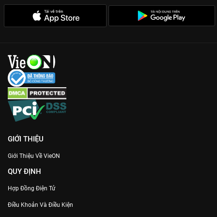
được thực hiện chỉn chu, mang lại trải nghiệm thị giác mạnh
mẽ.
Chiều sâu tâm lý nhân vật:
Phim không chỉ có phá án mà còn
khai thác đời sống tình cảm, những góc khuất nội tâm của các
chiến sĩ cảnh sát.
Đội Điều Tra Số 7
không chỉ là một bộ phim hành động, đó là
lời khẳng định về công lý và tinh thần quả cảm. Với 15 tập
phim dồn dập, bộ phim hứa hẹn sẽ khiến bạn không thể rời mắt
khỏi màn hình. Đừng bỏ lỡ siêu phẩm hình sự Việt Nam chất
lượng Full HD, độc quyền trên nền tảng
VieON
!
GIỚI THIỆU
Giới Thiệu Về VieON
QUY ĐỊNH
Hợp Đồng Điện Tử
Điều Khoản Và Điều Kiện