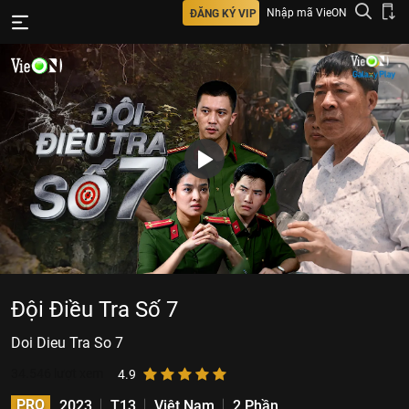
Nhập mã VieON
ĐĂNG KÝ VIP
Đội Điều Tra Số 7
Doi Dieu Tra So 7
34.546
lượt xem
4.9
PRO
2023
T13
Việt Nam
2 Phần