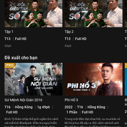
Tập 1
Tập 2
T
T13
Full HD
T13
Full HD
T
32ph
33ph
3
Đề xuất cho bạn
PRO
Sứ Mệnh Nội Gián 2016
Phi Hổ 3
B
H
T16
Hồng Kông
1g 49ph
2022
T16
Hồng Kông
2
Full HD
1 Phần
Full HD
Đinh Tỷ thâm nhập thế giới ngầm tìm cảnh
Trong một đêm đại nhạc hội, vụ mua bán vũ
sát mất tích Blackjack. Điều tra nguy hiểm
khí hóa học đã xảy ra. Đội cảnh sát tinh anh
B
hơn khi cô nhận tin nhắn nặc danh chứa
Phi Hổ theo dõi vụ án để tìm kẻ đứng sau giao