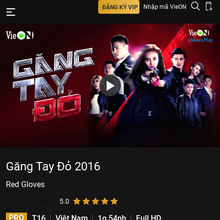
Nhập mã VieON
ĐĂNG KÝ VIP
Găng Tay Đỏ 2016
Red Gloves
1.308
lượt xem
5.0
PRO
T16
Việt Nam
1g 54ph
Full HD