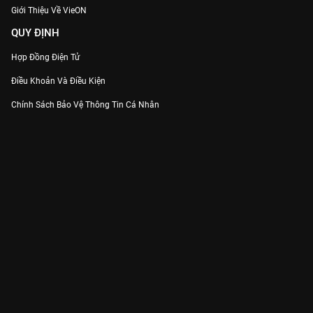
Giới Thiệu Về VieON
QUY ĐỊNH
Hợp Đồng Điện Tử
Điều Khoản Và Điều Kiện
Chính Sách Bảo Vệ Thông Tin Cá Nhân
Chính Sách Bảo Vệ Người Tiêu Dùng Dễ Bị Tổn Thương
Thỏa Thuận Sử Dụng Dịch Vụ Mạng Xã Hội
THÔNG TIN
Thông Báo
Trung Tâm Hỗ Trợ
Liên Hệ
Góp Ý