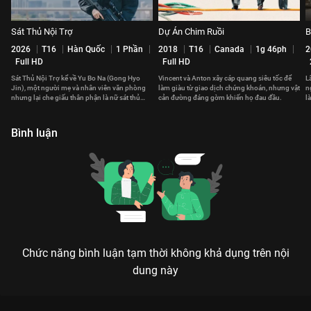
Sát Thủ Nội Trợ
Dự Án Chim Ruồi
B
2026
T16
Hàn Quốc
1 Phần
2018
T16
Canada
1g 46ph
2
Full HD
Full HD
Sát Thủ Nội Trợ kể về Yu Bo Na (Gong Hyo
Vincent và Anton xây cáp quang siêu tốc để
L
Jin), một người mẹ và nhân viên văn phòng
làm giàu từ giao dịch chứng khoán, nhưng vật
n
nhưng lại che giấu thân phận là nữ sát thủ
cản đường đáng gờm khiến họ đau đầu.
l
huyền thoại.
m
Bình luận
Chức năng bình luận tạm thời không khả dụng trên nội
dung này
Xem Găng Tay Đỏ 2016 của Việt Nam có sự tham gia của Ninh