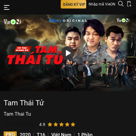
Nhập mã VieON
ĐĂNG KÝ VIP
Tam Thái Tử
Tam Thai Tu
27.243
lượt xem
4.9
PRO
2020
T16
Việt Nam
1 Phần