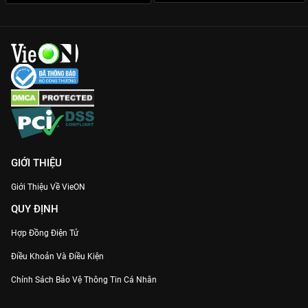
Dù chỉ có 3 tập, nhưng
Tam Thái Tử
đã thực sự tạo nên một
cơn địa chấn nhỏ trong lòng người hâm mộ phim Việt. Phim
không chỉ là những màn đấm đá, mà còn là bài ca về tình anh
em, sự hy sinh và những bài học đắt giá về niềm tin. Hãy trải
nghiệm ngay siêu phẩm này trên VieON để thấy phim Việt đang
chuyển mình mạnh mẽ như thế nào!
GIỚI THIỆU
Giới Thiệu Về VieON
QUY ĐỊNH
Hợp Đồng Điện Tử
Điều Khoản Và Điều Kiện
Chính Sách Bảo Vệ Thông Tin Cá Nhân
Chính Sách Bảo Vệ Người Tiêu Dùng Dễ Bị Tổn Thương