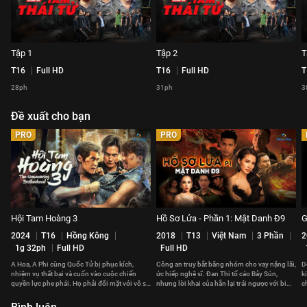
Tập 1
Tập 2
T
T16
Full HD
T16
Full HD
T
28ph
31ph
3
Đề xuất cho bạn
PRO
PRO
Hội Tam Hoàng 3
Hồ Sơ Lửa - Phần 1: Mật Danh Đ9
G
2024
T16
Hồng Kông
2018
T13
Việt Nam
3 Phần
2
1g 32ph
Full HD
Full HD
A Hoa, A Phi cùng Quốc Tử bị phục kích,
Công an truy bắt băng nhóm cho vay nặng lãi,
D
nhiệm vụ thất bại và cuốn vào cuộc chiến
ức hiếp nghệ sĩ. Đan Thi tố cáo Bảy Sún,
k
quyền lực phe phái. Họ phải đối mặt với vô số
nhưng lời khai của hắn lại trái ngược với bi
c
hiểm nguy và cám dỗ.
kịch cô kể.
n