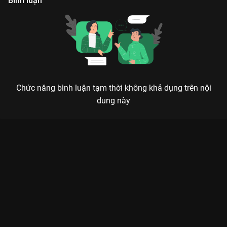
Bình luận
Chức năng bình luận tạm thời không khả dụng trên nội
dung này
TAM THÁI TỬ: KHI NGHĨA KHÍ ANH EM VÀ NHỮNG CÚ TWIST
TÂM LÝ LÊN NGÔI
Trong thế giới của những kẻ mạnh, lòng trung thành là thứ duy nhất giúp bạn sống sót
qua bóng tối.
Chào mừng bạn đến với
Tam Thái Tử
, một mini-series cực gắt
vừa đổ bộ lên
VieON
. Không đi theo lối mòn của những bộ
phim dài lê thê,
Tam Thái Tử
gói gọn mọi tinh hoa của dòng
phim hành động - tâm lý trong 3 tập phim chất lượng. Dưới sự
nhào nặn của đạo diễn
Mr. Tô
– người đứng sau hàng loạt siêu