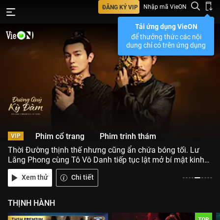
Nhập mã VieON
ĐĂNG KÝ VIP
Tải ứng dụng VieON
để thưởng thức các nội
dung chỉ có trên ứng dụng
Phim cổ trang
Phim trinh thám
VIP
Thời Đường thịnh thế nhưng cũng ẩn chứa bóng tối. Lư
Đường Quỷ Kỳ Đàm
Lăng Phong cùng Tô Vô Danh tiếp tục lật mở bí mật kinh
hoàng sau vẻ hào nhoáng của Trường An.
Xem thử
Chi tiết
THỊNH HÀNH
Ngự Đình Dao
G