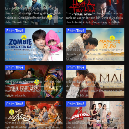
Thám Tử Kiên: Kỳ Án Không Đầu
Huyết Án Truy Hành
Tại một ngôi làng hẻo lánh, Thám Tử Kiên
phải đối mặt với chuỗi tám vụ án mạng kinh
Con gái bị sát hại, nghi phạm được thả tự do,
hoàng có cùng đặc điểm rợn người: tất cả nạn
cảnh sát Lạc Nhất Ngôn bất lực từ chức, rồi lại
nhân đều mất đầu.
phát hiện tội ác ấy không chỉ xảy ra một lần.
Phim Thuê
Phim Thuê
Zombie Cưng Của Ba
Mang Mẹ Đi Bỏ
Lee Jung Hwan quyết tâm bảo vệ cô con gái
zombie khỏi sự truy quét của chính quyền
Hoan có ý định gửi người mẹ mắc Alzheimer
bằng cách thuần hóa, mở ra hành trình vừa
cho anh trai ở Hàn Quốc. Nhưng liệu lựa chọn
hài hước vừa cảm động.
đó có giúp Hoan giải thoát như cậu nghĩ?
Phim Thuê
Phim Thuê
Nhà Gia Tiên
Mai 2024
Khi về nhà gia tiên quay video, Mỹ Tiên nhìn
Trái tim đầy sẹo của Mai như được chữa lành
thấy vong hồn người anh đã mất. Để anh siêu
khi Dương tiến vào đời cô. Nhưng tình yêu
thoát, Mỹ Tiên đành hợp tác hoàn thành di
của họ vẫn sẽ vẹn nguyên khi miệng đời lắm
nguyện của anh.
cay nghiệt, bất công?
Phim Thuê
Phim Thuê
Nhà Bà Nữ
Bộ Tứ Báo Thủ
Những câu chuyện rất đời trong gia đình bà
Thấy bạn trai lạnh nhạt, Quỳnh Anh nhờ Dì
Nữ mang về doanh thu gần 475 tỷ đồng, soán
Bốn, Cậu Mười Một, Kiều và Jessica giúp hâm
ngôi Bố Già thành phim chiếu rạp có doanh
nóng tình yêu, ai ngờ gặp đầy drama do hội