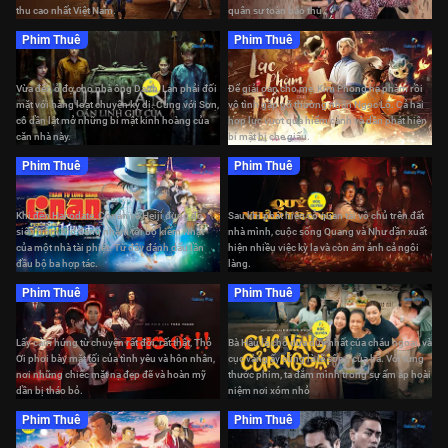
thu cao nhất Việt Nam.
quân sư toàn báo thủ.
Phim Thuê
Phim Thuê
Út Lan: Oán Linh Giữ Của
Lạc Phàm Trần: Hậu Duệ Chức Nữ
Vừa đến ở đợ cho nhà ông Danh, Lan phải đối
Để giải oan cho mẹ, Kim Phong hạ phàm rồi
mặt với hàng loạt chuyện kỳ dị. Cùng với Sơn,
vô tình gặp gỡ thường nhân Ngọc Lộ. Cả hai
cô dần lật mở những bí mật kinh hoàng của
hợp lực vượt qua hiểm cảnh và dần phát hiện
căn nhà này.
bí mật bị che giấu.
Phim Thuê
Phim Thuê
Thám Tử Lừng Danh Conan: Ngôi
Sao 5 Cánh 1 Triệu Đô
Quỷ Nhập Tràng
Khi đến Hakodate, Conan và Heiji đụng độ
Sau khi phát hiện cỗ quan tài vô chủ trên đất
siêu trộm Kid đang nhắm tới bộ kiếm Nhật
nhà mình, cuộc sống Quang và Như dần xuất
của một nhà tài phiệt. Từ đây đánh dấu lần
hiện nhiều việc kỳ lạ và còn ám ảnh cả ngôi
đầu bộ ba hợp tác.
làng.
Phim Thuê
Phim Thuê
Thỏ Ơi
Cục Vàng Của Ngoại
Lấy cảm hứng từ chuyện rất đời, rất thật, Thỏ
Bà Hậu là chỗ dựa duy nhất của cháu ngoại, và
Ơi phơi bày mặt tối của tình yêu và hôn nhân,
cục vàng ấy cũng là lẽ sống của bà. Với từng
nơi những chiếc mặt nạ đẹp đẽ và hoàn mỹ
thước phim, ta đắm mình trong sự ấm áp hoài
dần bị tháo bỏ.
niệm nơi xóm nhỏ
Phim Thuê
Phim Thuê
Thám Tử Lừng Danh Conan: Dư Ảnh
Của Độc Nhãn
Kỳ Quyền Phong Bạo