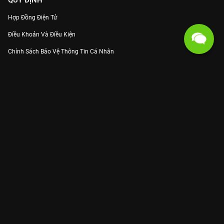
QUY ĐỊNH
Hợp Đồng Điện Tử
Điều Khoản Và Điều Kiện
Chính Sách Bảo Vệ Thông Tin Cá Nhân
Chính Sách Bảo Vệ Người Tiêu Dùng Dễ Bị Tổn Thương
Thỏa Thuận Sử Dụng Dịch Vụ Mạng Xã Hội
THÔNG TIN
Thông Báo
Trung Tâm Hỗ Trợ
Liên Hệ
Góp Ý
Công ty Cổ phần VieON - Địa chỉ: Tầng 5, 222 Pasteur, Phường Xuân Hòa,
Thành phố Hồ Chí Minh