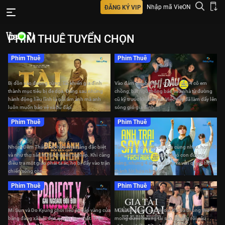
Nhập mã VieON
ĐĂNG KÝ VIP
PHIM THUÊ TUYỂN CHỌN
PHIM THUÊ TUYỂN CHỌN: Thám Tử Kiên: Kỳ Án Không
Phim Thuê
Phim Thuê
Đầu, Yêu Nhầm Bạn Thân 2025, Quỷ Cẩu, Gặp Lại Chị Bầu,
Tài
Chị Dâu
Cười Xuyên Biên Giới
Bị dồn vào đường cùng, Tài khiến gia đình
Vào đám giỗ, bà Nhị - chị dâu của 4 cô em
thành mục tiêu bị đe dọa. Đằng sau những
chồng, bất ngờ thông báo sửa nhà từ đường
hành động liều lĩnh là nỗi ám ảnh mà anh
cũ kỹ trước khi bão về. Việc này đã làm dấy lên
luôn muốn bảo vệ và bù đắp.
sóng gió gia đình.
Phim Thuê
Phim Thuê
Đêm Thánh: Đội Săn Quỷ
Anh Trai Say Xe
Nhóm Đêm Thánh sở hữu khả năng đặc biệt
Từng bỏ lỡ chuyến du lịch cùng nhau, hơn 10
và như thợ săn trừ tà chuyên nghiệp. Khi càng
năm sau, dù mỗi người đã có con đường
điều tra một giáo phái tà ác, họ bị đẩy vào trận
riêng, nhưng 4 anh trai say xe vẫn quyết hoàn
chiến sống còn.
thành lời hứa năm xưa.
Phim Thuê
Phim Thuê
Project Y: Gái Ngoan Đổi Đời
Gia Tài Của Ngoại
Mi Sun và Do Kyung chơi liều ăn cắp vàng của
M muốn chăm sóc Ngoại khi bà bị ung thư
băng đảng xã hội đen quyền lực nhất. Trên
mong được hưởng tài sản, nhưng rồi cậu