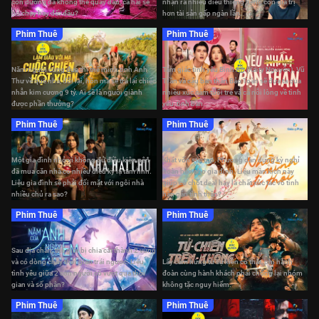
con đường đã không thể quay đầu, cả hai sẽ
nhận ra nhiều điều thiêng liêng còn giá trị
bỏ chạy hay đối đầu?
hơn tài sản gấp ngàn lần.
Phim Thuê
Phim Thuê
Làm Giàu Với Ma: Cuộc Chiến Hột
Xoàn
Yêu Nhầm Bạn Thân 2025
Năm người cùng đưa thi thể minh tinh Anh
Tam giác tình yêu Bình An (Kaity Nguyễn), Vũ
Thư về quê nhà, đổi lại, hồn ma sẽ trả lại chiếc
Trần và cậu bạn thân Bảo Toàn sẽ đưa ta qua
nhẫn kim cương 9 tỷ. Ai sẽ là người giành
nhiều xúc cảm tuổi trẻ và cả nỗi lòng về tình
được phần thưởng?
yêu, tình bạn.
Phim Thuê
Phim Thuê
Nhà Hai Chủ
Nhà Mình Đi Thôi
Một gia đình nhỏ vì không đủ điều kiện nên
Khát vốn startup, Phương dàn dựng kỳ nghỉ
đã mua căn nhà có nhiều điều kỳ lạ tâm linh.
hoàn hảo cho gia đình. Liệu màn kịch này
Liệu gia đình sẽ phải đối mặt với ngôi nhà
giúp cô chốt deal hay là chất xúc tác vô tình
nhiều chủ ra sao?
hàn gắn tình thân?
Phim Thuê
Phim Thuê
Năm Của Anh, Ngày Của Em
Tử Chiến Trên Không
Sau địa chấn, thế giới bị chia cắt thành 2 vùng
và có dòng chảy thời gian trái ngược. Liệu
Lấy cảm hứng từ sự kiện có thật, phi hành
tình yêu giữa 2 con người có vượt qua thời
đoàn cùng hành khách phải chống lại nhóm
gian và số phận?
không tặc nguy hiểm.
Phim Thuê
Phim Thuê