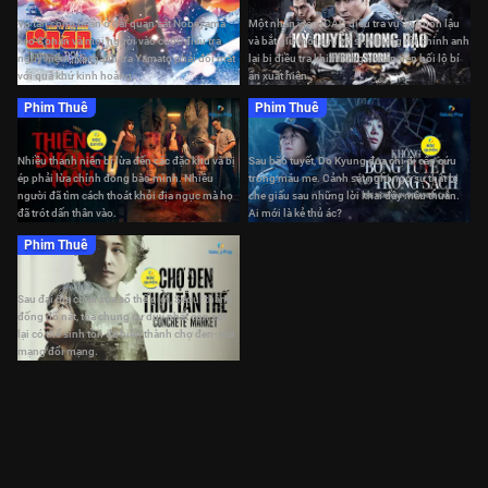
Vụ tấn công bí ẩn ở đài quan sát Nobeyama
Một nhân viên ICAC điều tra vụ án buôn lậu
kéo Conan và mọi người vào cuộc điều tra
và bắt giữ một cựu võ sĩ. Nhưng rồi chính anh
nguy hiểm. Và thanh tra Yamato phải đối mặt
lại bị điều tra khi những khoản tiền hối lộ bí
với quá khứ kinh hoàng.
ẩn xuất hiện.
Phim Thuê
Phim Thuê
Thiên Đường Máu
Không Bông Tuyết Nào Trong Sạch
Nhiều thanh niên bị lừa đến các đặc khu và bị
Sau bão tuyết, Do Kyung đưa chị đi cấp cứu
ép phải lừa chính đồng bào mình. Nhiều
trong máu me. Cảnh sát nghi ngờ sự thật bị
người đã tìm cách thoát khỏi địa ngục mà họ
che giấu sau những lời khai đầy mâu thuẫn.
đã trót dấn thân vào.
Ai mới là kẻ thủ ác?
Phim Thuê
Chợ Đen Thời Tận Thế
Sau đại địa chấn xóa sổ thế giới, Seoul thành
đống đổ nát, tòa chung cư duy nhất còn sót
lại có thể sinh tồn đã biến thành chợ đen- nơi
mạng đổi mạng.