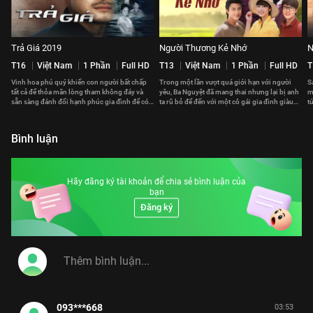
Trả Giá 2019
Người Thương Kẻ Nhớ
N
T16
Việt Nam
1 Phần
Full HD
T13
Việt Nam
1 Phần
Full HD
T
Vinh hoa phú quý khiến con người bất chấp
Trong một lần vượt quá giới hạn với người
S
tất cả để thỏa mãn lòng tham không đáy và
yêu, Ba Nguyệt đã mang thai nhưng lại bị anh
m
sẵn sàng đánh đổi hạnh phúc gia đình để có
ta rũ bỏ để đến với một cô gái gia đình giàu
t
được ham muốn thấp hèn.
có.
k
Bình luận
Hãy đăng ký tài khoản để chia sẻ bình luận của
bạn
Đăng ký
093***668
03:53