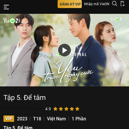
Nhập mã VieON
ĐĂNG KÝ VIP
Tập 5. Để tâm
55.441.712
lượt xem
4.9
VIP
2023
T18
Việt Nam
1 Phần
Tập 5. Để tâm