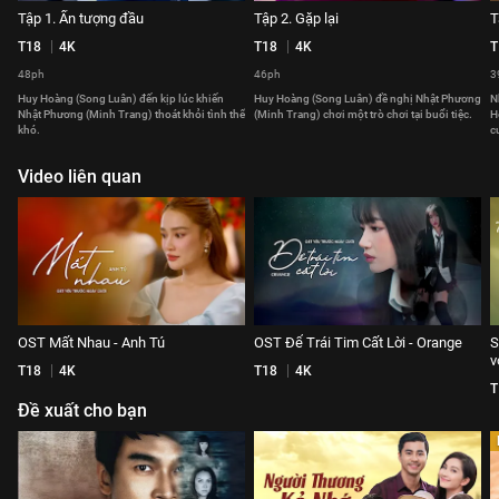
Tập 1. Ấn tượng đầu
Tập 2. Gặp lại
T
T18
4K
T18
4K
T
48ph
46ph
3
Huy Hoàng (Song Luân) đến kịp lúc khiến
Huy Hoàng (Song Luân) đề nghị Nhật Phương
N
Nhật Phương (Minh Trang) thoát khỏi tình thế
(Minh Trang) chơi một trò chơi tại buổi tiệc.
H
khó.
c
Video liên quan
OST Mất Nhau - Anh Tú
OST Để Trái Tim Cất Lời - Orange
S
v
T18
4K
T18
4K
T
Đề xuất cho bạn