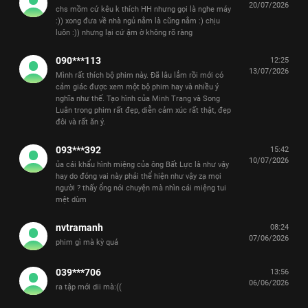
20/07/2026
chs mồm cứ kêu k thích HH nhưng gọi là nghe máy
:)) xong đưa về nhà ngủ nằm là cũng nằm :) chịu
luôn :)) nhưng lại cứ ậm ờ không rõ ràng
090***113
12:25
13/07/2026
Mình rất thích bộ phim này. Đã lâu lắm rồi mới có
cảm giác được xem một bộ phim hay và nhiều ý
nghĩa như thế. Tạo hình của Minh Trang và Song
Luân trong phim rất đẹp, diễn cảm xúc rất thật, đẹp
đôi và rất ăn ý.
093***392
15:42
10/07/2026
ủa cái khẩu hình miệng của ông Bất Lực là như vậy
hay do đóng vai này phải thể hiện như vậy zạ mọi
người ? thấy ổng nói chuyện mà nhìn cái miệng tui
mệt dùm
nvtramanh
08:24
07/06/2026
phim gì mà kỳ quá
039***706
13:56
06/06/2026
ra tập mới dii mà:((