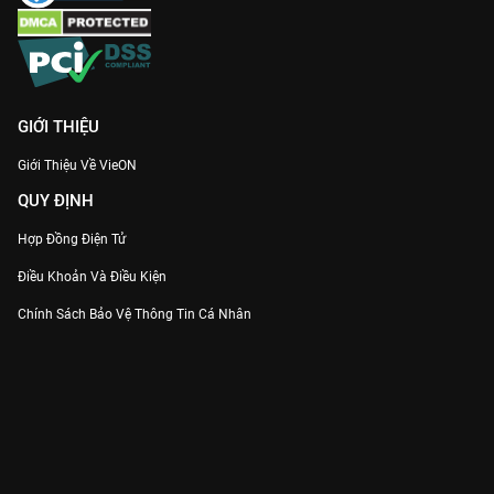
GIỚI THIỆU
Giới Thiệu Về VieON
QUY ĐỊNH
Hợp Đồng Điện Tử
Điều Khoản Và Điều Kiện
Chính Sách Bảo Vệ Thông Tin Cá Nhân
Chính Sách Bảo Vệ Người Tiêu Dùng Dễ Bị Tổn Thương
Thỏa Thuận Sử Dụng Dịch Vụ Mạng Xã Hội
THÔNG TIN
Thông Báo