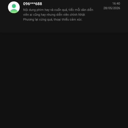
096***688
16:40
28/05/2026
Nội dung phim hay và cuốn quá, tiếc mỗi dàn diễn
viên ai cũng hay nhưng diễn viên chính Nhật
Phương lại cứng quá, thoại thiếu cảm xúc.
Xem Tập 5. Để tâm Yêu Trước Ngày Cưới - 29 Tập của Việt Nam
có sự tham gia của . Thuộc thể loại: Phim bộ