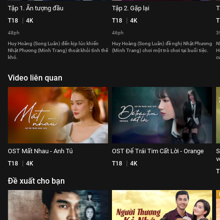
Tập 1. Ấn tượng đầu
Tập 2. Gặp lại
T
T18
4K
T18
4K
T
48ph
46ph
3
Huy Hoàng (Song Luân) đến kịp lúc khiến
Huy Hoàng (Song Luân) đề nghị Nhật Phương
N
Nhật Phương (Minh Trang) thoát khỏi tình thế
(Minh Trang) chơi một trò chơi tại buổi tiệc.
H
khó.
c
Video liên quan
OST Mất Nhau - Anh Tú
OST Để Trái Tim Cất Lời - Orange
S
v
T18
4K
T18
4K
T
Đề xuất cho bạn