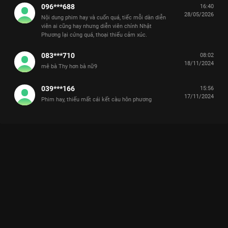
096***688
16:40
28/05/2026
Nội dung phim hay và cuốn quá, tiếc mỗi dàn diễn
viên ai cũng hay nhưng diễn viên chính Nhật
Phương lại cứng quá, thoại thiếu cảm xúc.
083***710
08:02
18/11/2024
mê bà Thy hơn bà nữ9
039***166
15:56
17/11/2024
Phim hay, thiếu mất cái kết càu hôn phương
Xem Tập 11. Bắt gặp Yêu Trước Ngày Cưới - 29 Tập của Việt
Nam có sự tham gia của . Thuộc thể loại: Phim bộ