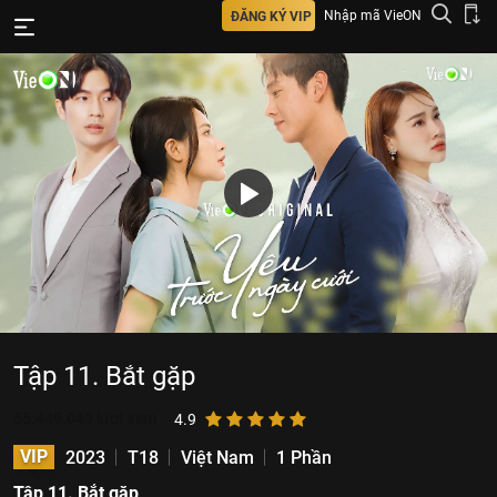
Nhập mã VieON
ĐĂNG KÝ VIP
Tập 11. Bắt gặp
55.449.049
lượt xem
4.9
VIP
2023
T18
Việt Nam
1 Phần
Tập 11. Bắt gặp