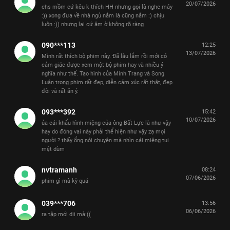
20/07/2026
chs mồm cứ kêu k thích HH nhưng gọi là nghe máy
:)) xong đưa về nhà ngủ nằm là cũng nằm :) chịu
luôn :)) nhưng lại cứ ậm ờ không rõ ràng
090***113
12:25
13/07/2026
Mình rất thích bộ phim này. Đã lâu lắm rồi mới có
cảm giác được xem một bộ phim hay và nhiều ý
nghĩa như thế. Tạo hình của Minh Trang và Song
Luân trong phim rất đẹp, diễn cảm xúc rất thật, đẹp
đôi và rất ăn ý.
093***392
15:42
10/07/2026
ủa cái khẩu hình miệng của ông Bất Lực là như vậy
hay do đóng vai này phải thể hiện như vậy zạ mọi
người ? thấy ổng nói chuyện mà nhìn cái miệng tui
mệt dùm
nvtramanh
08:24
07/06/2026
phim gì mà kỳ quá
039***706
13:56
06/06/2026
ra tập mới dii mà:((