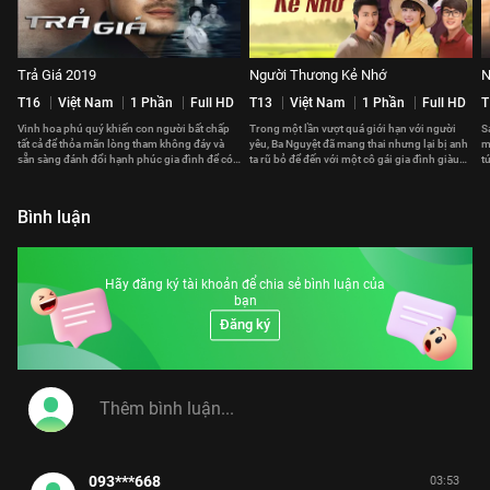
Trả Giá 2019
Người Thương Kẻ Nhớ
N
T16
Việt Nam
1 Phần
Full HD
T13
Việt Nam
1 Phần
Full HD
T
Vinh hoa phú quý khiến con người bất chấp
Trong một lần vượt quá giới hạn với người
S
tất cả để thỏa mãn lòng tham không đáy và
yêu, Ba Nguyệt đã mang thai nhưng lại bị anh
m
sẵn sàng đánh đổi hạnh phúc gia đình để có
ta rũ bỏ để đến với một cô gái gia đình giàu
t
được ham muốn thấp hèn.
có.
k
Bình luận
Hãy đăng ký tài khoản để chia sẻ bình luận của
bạn
Đăng ký
093***668
03:53