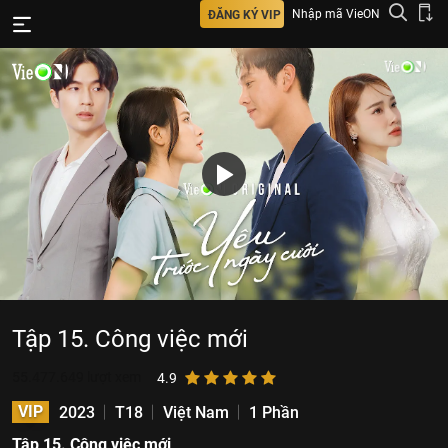
Nhập mã VieON
ĐĂNG KÝ VIP
Tập 15. Công việc mới
55.477.649
lượt xem
4.9
VIP
2023
T18
Việt Nam
1 Phần
Tập 15. Công việc mới