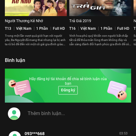
Người Thương Kẻ Nhớ
Trả Giá 2019
N
T13
Việt Nam
1 Phần
Full HD
T16
Việt Nam
1 Phần
Full HD
T
Trong một lần vượt quá giới hạn với người
Vinh hoa phú quý khiến con người bất chấp
S
yêu, Ba Nguyệt đã mang thai nhưng lại bị anh
tất cả để thỏa mãn lòng tham không đáy và
m
ta rũ bỏ để đến với một cô gái gia đình giàu
sẵn sàng đánh đổi hạnh phúc gia đình để có
t
có.
được ham muốn thấp hèn.
k
Bình luận
Hãy đăng ký tài khoản để chia sẻ bình luận của
bạn
Đăng ký
093***668
03:53