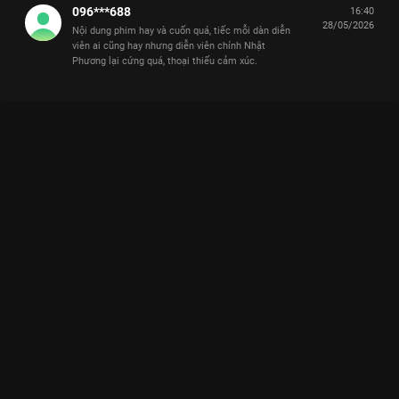
096***688
16:40
28/05/2026
Nội dung phim hay và cuốn quá, tiếc mỗi dàn diễn
viên ai cũng hay nhưng diễn viên chính Nhật
Phương lại cứng quá, thoại thiếu cảm xúc.
Xem Tập 15. Công việc mới Yêu Trước Ngày Cưới - 29 Tập của
Việt Nam có sự tham gia của . Thuộc thể loại: Phim bộ