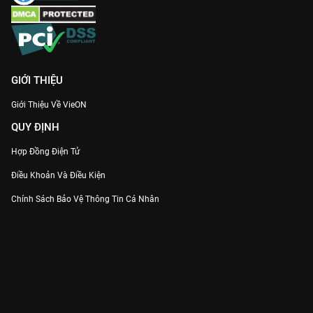
GIỚI THIỆU
Giới Thiệu Về VieON
QUY ĐỊNH
Hợp Đồng Điện Tử
Điều Khoản Và Điều Kiện
Chính Sách Bảo Vệ Thông Tin Cá Nhân
Chính Sách Bảo Vệ Người Tiêu Dùng Dễ Bị Tổn Thương
Thỏa Thuận Sử Dụng Dịch Vụ Mạng Xã Hội
THÔNG TIN
Thông Báo