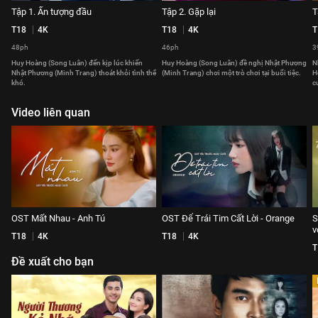
Tập 1. Ấn tượng đầu
Tập 2. Gặp lại
T
T18
4K
T18
4K
T
48ph
46ph
3
Huy Hoàng (Song Luân) đến kịp lúc khiến
Huy Hoàng (Song Luân) đề nghị Nhật Phương
N
Nhật Phương (Minh Trang) thoát khỏi tình thế
(Minh Trang) chơi một trò chơi tại buổi tiệc.
H
khó.
c
Video liên quan
OST Mất Nhau - Anh Tú
OST Để Trái Tim Cất Lời - Orange
S
v
T18
4K
T18
4K
T
Đề xuất cho bạn