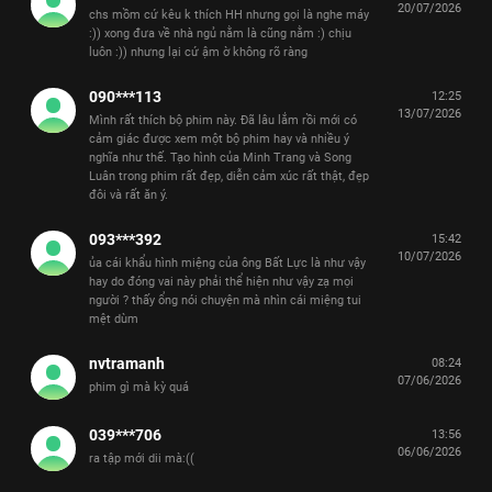
20/07/2026
chs mồm cứ kêu k thích HH nhưng gọi là nghe máy
:)) xong đưa về nhà ngủ nằm là cũng nằm :) chịu
luôn :)) nhưng lại cứ ậm ờ không rõ ràng
090***113
12:25
13/07/2026
Mình rất thích bộ phim này. Đã lâu lắm rồi mới có
cảm giác được xem một bộ phim hay và nhiều ý
nghĩa như thế. Tạo hình của Minh Trang và Song
Luân trong phim rất đẹp, diễn cảm xúc rất thật, đẹp
đôi và rất ăn ý.
093***392
15:42
10/07/2026
ủa cái khẩu hình miệng của ông Bất Lực là như vậy
hay do đóng vai này phải thể hiện như vậy zạ mọi
người ? thấy ổng nói chuyện mà nhìn cái miệng tui
mệt dùm
nvtramanh
08:24
07/06/2026
phim gì mà kỳ quá
039***706
13:56
06/06/2026
ra tập mới dii mà:((