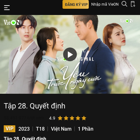
Nhập mã VieON
ĐĂNG KÝ VIP
Tập 28. Quyết định
55.451.977
lượt xem
4.9
VIP
2023
T18
Việt Nam
1 Phần
Tập 28. Quyết định