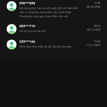
096***688
16:40
28/05/2026
Nội dung phim hay và cuốn quá, tiếc mỗi dàn diễn
viên ai cũng hay nhưng diễn viên chính Nhật
Phương lại cứng quá, thoại thiếu cảm xúc.
083***710
08:02
18/11/2024
mê bà Thy hơn bà nữ9
039***166
15:56
17/11/2024
Phim hay, thiếu mất cái kết càu hôn phương
Xem Tập 28. Quyết định Yêu Trước Ngày Cưới - 29 Tập của Việt
Nam có sự tham gia của . Thuộc thể loại: Phim bộ