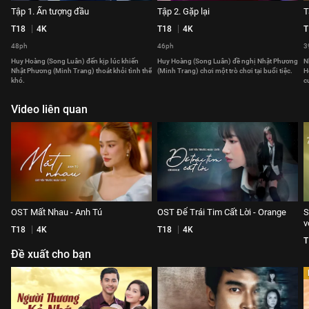
Tập 1. Ấn tượng đầu
Tập 2. Gặp lại
T
T18
4K
T18
4K
T
48ph
46ph
3
Huy Hoàng (Song Luân) đến kịp lúc khiến
Huy Hoàng (Song Luân) đề nghị Nhật Phương
N
Nhật Phương (Minh Trang) thoát khỏi tình thế
(Minh Trang) chơi một trò chơi tại buổi tiệc.
H
khó.
c
Video liên quan
OST Mất Nhau - Anh Tú
OST Để Trái Tim Cất Lời - Orange
S
v
T18
4K
T18
4K
T
Đề xuất cho bạn