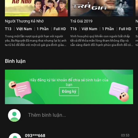
Người Thương Kẻ Nhớ
Trả Giá 2019
N
T13
Việt Nam
1 Phần
Full HD
T16
Việt Nam
1 Phần
Full HD
T
Trong một lần vượt quá giới hạn với người
Vinh hoa phú quý khiến con người bất chấp
S
yêu, Ba Nguyệt đã mang thai nhưng lại bị anh
tất cả để thỏa mãn lòng tham không đáy và
m
ta rũ bỏ để đến với một cô gái gia đình giàu
sẵn sàng đánh đổi hạnh phúc gia đình để có
t
có.
được ham muốn thấp hèn.
k
Bình luận
Hãy đăng ký tài khoản để chia sẻ bình luận của
bạn
Đăng ký
093***668
03:53