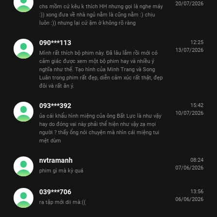
20/07/2026
chs mồm cứ kêu k thích HH nhưng gọi là nghe máy
:)) xong đưa về nhà ngủ nằm là cũng nằm :) chịu
luôn :)) nhưng lại cứ ậm ờ không rõ ràng
090***113
12:25
13/07/2026
Mình rất thích bộ phim này. Đã lâu lắm rồi mới có
cảm giác được xem một bộ phim hay và nhiều ý
nghĩa như thế. Tạo hình của Minh Trang và Song
Luân trong phim rất đẹp, diễn cảm xúc rất thật, đẹp
đôi và rất ăn ý.
093***392
15:42
10/07/2026
ủa cái khẩu hình miệng của ông Bất Lực là như vậy
hay do đóng vai này phải thể hiện như vậy zạ mọi
người ? thấy ổng nói chuyện mà nhìn cái miệng tui
mệt dùm
nvtramanh
08:24
07/06/2026
phim gì mà kỳ quá
039***706
13:56
06/06/2026
ra tập mới dii mà:((