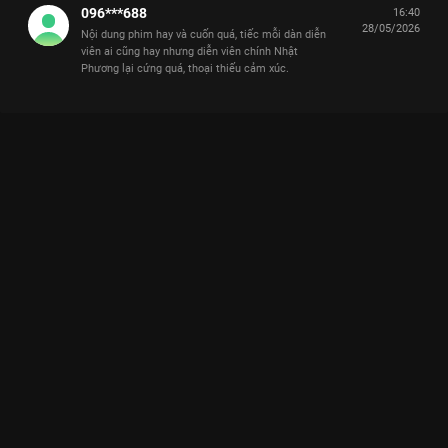
096***688
16:40
28/05/2026
Nội dung phim hay và cuốn quá, tiếc mỗi dàn diễn
viên ai cũng hay nhưng diễn viên chính Nhật
Phương lại cứng quá, thoại thiếu cảm xúc.
Xem Tập 24. Bảo vệ Yêu Trước Ngày Cưới - 29 Tập của Việt
Nam có sự tham gia của . Thuộc thể loại: Phim bộ