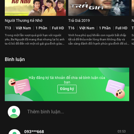
Người Thương Kẻ Nhớ
Trả Giá 2019
N
T13
Việt Nam
1 Phần
Full HD
T16
Việt Nam
1 Phần
Full HD
T
Trong một lần vượt quá giới hạn với người
Vinh hoa phú quý khiến con người bất chấp
S
yêu, Ba Nguyệt đã mang thai nhưng lại bị anh
tất cả để thỏa mãn lòng tham không đáy và
m
ta rũ bỏ để đến với một cô gái gia đình giàu
sẵn sàng đánh đổi hạnh phúc gia đình để có
t
có.
được ham muốn thấp hèn.
k
Bình luận
Hãy đăng ký tài khoản để chia sẻ bình luận của
bạn
Đăng ký
093***668
03:53