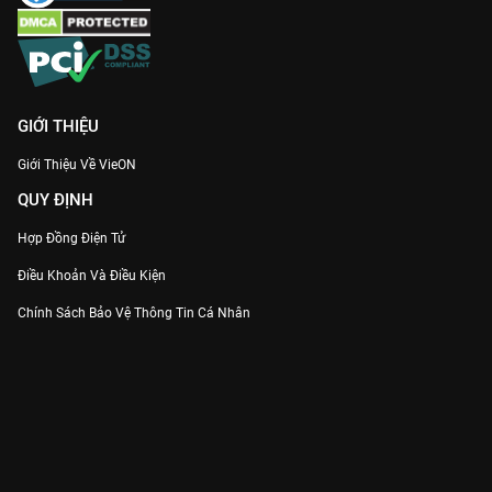
GIỚI THIỆU
Giới Thiệu Về VieON
QUY ĐỊNH
Hợp Đồng Điện Tử
Điều Khoản Và Điều Kiện
Chính Sách Bảo Vệ Thông Tin Cá Nhân
Chính Sách Bảo Vệ Người Tiêu Dùng Dễ Bị Tổn Thương
Thỏa Thuận Sử Dụng Dịch Vụ Mạng Xã Hội
THÔNG TIN
Thông Báo