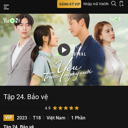
Nhập mã VieON
ĐĂNG KÝ VIP
Tập 24. Bảo vệ
55.461.731
lượt xem
4.9
VIP
2023
T18
Việt Nam
1 Phần
Tập 24. Bảo vệ