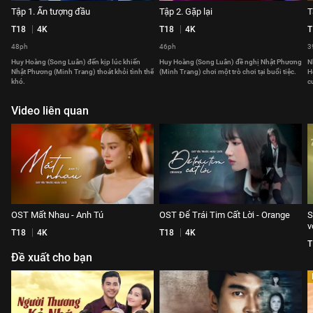
Tập 1. Ấn tượng đầu
Tập 2. Gặp lại
T
T18
4K
T18
4K
T
48ph
46ph
3
Huy Hoàng (Song Luân) đến kịp lúc khiến
Huy Hoàng (Song Luân) đề nghị Nhật Phương
N
Nhật Phương (Minh Trang) thoát khỏi tình thế
(Minh Trang) chơi một trò chơi tại buổi tiệc.
H
khó.
c
Video liên quan
OST Mất Nhau - Anh Tú
OST Để Trái Tim Cất Lời - Orange
S
v
T18
4K
T18
4K
T
Đề xuất cho bạn