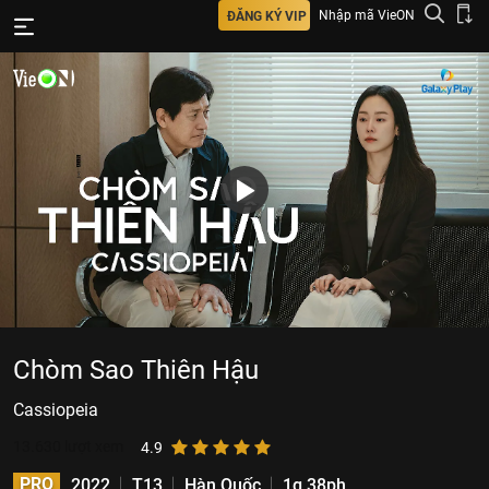
Nhập mã VieON
ĐĂNG KÝ VIP
Chòm Sao Thiên Hậu
Cassiopeia
13.630
lượt xem
4.9
PRO
2022
T13
Hàn Quốc
1g 38ph