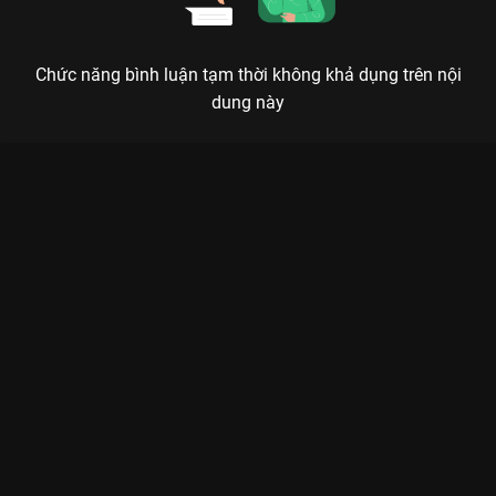
Chức năng bình luận tạm thời không khả dụng trên nội
dung này
Xem Chòm Sao Thiên Hậu của Hàn Quốc có sự tham gia của
Joo Ye Rim, Seo Hyun Jin, Ahn Sung Ki. Thuộc thể loại: Phim lẻ