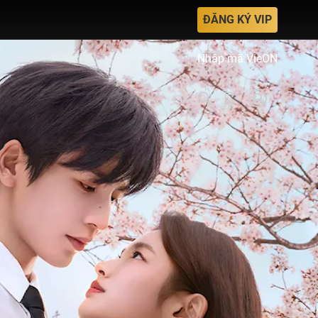
ĐĂNG KÝ VIP
Nhập mã VieON