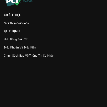
GIỚI THIỆU
Giới Thiệu Về VieON
QUY ĐỊNH
Hợp Đồng Điện Tử
Điều Khoản Và Điều Kiện
Chính Sách Bảo Vệ Thông Tin Cá Nhân
Chính Sách Bảo Vệ Người Tiêu Dùng Dễ Bị Tổn Thương
Thỏa Thuận Sử Dụng Dịch Vụ Mạng Xã Hội
THÔNG TIN
Thông Báo
Trung Tâm Hỗ Trợ
Liên Hệ