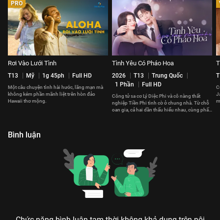
PRO
Rơi Vào Lưới Tình
Tình Yêu Có Pháo Hoa
T
T13
Mỹ
1g 45ph
Full HD
2026
T13
Trung Quốc
T
1 Phần
Full HD
Một câu chuyện tình hài hước, lãng mạn mà
C
không kém phần mãnh liệt trên hòn đảo
J
Công tử sa cơ Lý Diệc Phi và cô nàng thất
Hawaii thơ mộng.
m
nghiệp Tiền Phi tình cờ ở chung nhà. Từ chỗ
t
oan gia, cả hai dần thấu hiểu nhau, cùng phấn
đấu vì tương lai.
Bình luận
Chức năng bình luận tạm thời không khả dụng trên nội