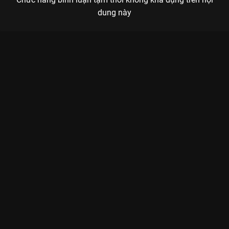
dung này
Xem Tập 4B. Tâm sự Yêu Em - 28 Tập của Trung Quốc có sự
tham gia của . Thuộc thể loại: Phim bộ