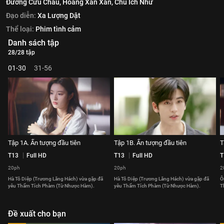
Đường Cửu Châu,
Hoàng Xán Xán,
Chu Ích Như
Đạo diễn:
Xa Lượng Dật
Thể loại:
Phim tình cảm
Danh sách tập
28/28 tập
01-30
31-56
Tập 1A. Ấn tượng đầu tiên
Tập 1B. Ấn tượng đầu tiên
T
T13
Full HD
T13
Full HD
T
20ph
20ph
2
Hà Tô Diệp (Trương Lăng Hách) vừa gặp đã
Hà Tô Diệp (Trương Lăng Hách) vừa gặp đã
Ô
yêu Thẩm Tích Phàm (Từ Nhược Hàm).
yêu Thẩm Tích Phàm (Từ Nhược Hàm).
T
Đề xuất cho bạn