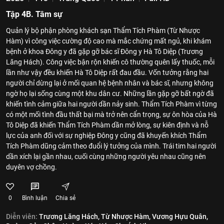
Tập 4B. Tâm sự
Quản lý bộ phận phòng khách sạn Thẩm Tích Phàm (Từ Nhược
Hàm) vì công việc cường độ cao mà mắc chứng mất ngủ, khi khám
bệnh ở khoa Đông y đã gặp gỡ bác sĩ Đông y Hà Tô Diệp (Trương
Lăng Hách). Công việc bận rộn khiến cô thường quên lấy thuốc, mỗi
lần như vậy đều khiến Hà Tô Diệp rất đau đầu. Vốn tưởng rằng hai
người chỉ dừng lại ở mối quan hệ bệnh nhân và bác sĩ, nhưng không
ngờ họ lại sống cùng một khu dân cư. Những lần gặp gỡ bất ngờ đã
khiến tình cảm giữa hai người dần nảy sinh. Thẩm Tích Phàm vì từng
có một mối tình đầu thất bại mà trở nên cẩn trọng, sự ôn hòa của Hà
Tô Diệp đã khiến Thẩm Tích Phàm dần mở lòng, sự kiên định và nỗ
lực của anh đối với sự nghiệp Đông y cũng đã khuyến khích Thẩm
Tích Phàm dũng cảm theo đuổi lý tưởng của mình. Trái tim hai người
dần xích lại gần nhau, cuối cùng những người yêu nhau cũng nên
duyên vợ chồng.
0
Bình luận
Chia sẻ
Diễn viên:
Trương Lăng Hách,
Từ Nhược Hàm,
Vương Hựu Quân,