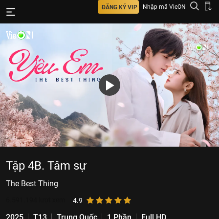
Nhập mã VieON
ĐĂNG KÝ VIP
Tập 4B. Tâm sự
The Best Thing
6.591.194
lượt xem
4.9
2025
T13
Trung Quốc
1 Phần
Full HD