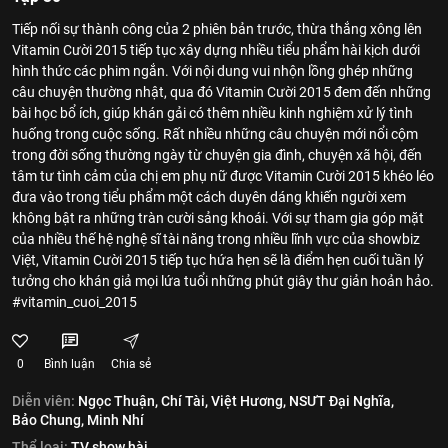
Tiếp nối sự thành công của 2 phiên bản trước, thừa thắng xông lên
Vitamin Cười 2015 tiếp tục xây dựng nhiều tiểu phẩm hài kịch dưới
hình thức các phim ngắn. Với nội dung vui nhộn lồng ghép những
câu chuyện thường nhật, qua đó Vitamin Cười 2015 đem đến những
bài học bổ ích, giúp khán gải có thêm nhiều kinh nghiệm xử lý tình
huống trong cuộc sống. Rất nhiều những câu chuyện mới nổi cộm
trong đời sống thường ngày từ chuyện gia đình, chuyện xã hội, đến
tâm tư tình cảm của chị em phụ nữ được Vitamin Cười 2015 khéo léo
đưa vào trong tiểu phẩm một cách duyên dáng khiến người xem
không bật ra những tràn cười sảng khoái. Với sự tham gia góp mặt
của nhiều thế hệ nghệ sĩ tài năng trong nhiều lĩnh vực của showbiz
Việt, Vitamin Cười 2015 tiếp tục hứa hẹn sẽ là điểm hẹn cuối tuần lý
tưởng cho khán giả mọi lứa tuổi những phút giây thư giản hoản hảo.
#vitamin_cuoi_2015
0
Bình luận
Chia sẻ
Diễn viên:
Ngọc Thuận,
Chí Tài,
Việt Hương,
NSƯT Đại Nghĩa,
Bảo Chung,
Minh Nhí
Thể loại:
TV show hài