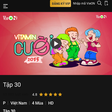
Nhập mã VieON
ĐĂNG KÝ VIP
Tập 30
65.883
lượt xem
4.8
P
Việt Nam
4 Mùa
HD
Tập 30