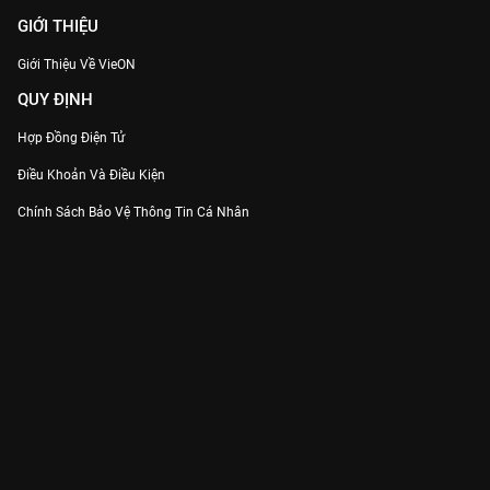
GIỚI THIỆU
Giới Thiệu Về VieON
QUY ĐỊNH
Hợp Đồng Điện Tử
Điều Khoản Và Điều Kiện
Chính Sách Bảo Vệ Thông Tin Cá Nhân
Chính Sách Bảo Vệ Người Tiêu Dùng Dễ Bị Tổn Thương
Thỏa Thuận Sử Dụng Dịch Vụ Mạng Xã Hội
THÔNG TIN
Thông Báo
Trung Tâm Hỗ Trợ
Liên Hệ
Góp Ý