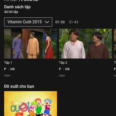
Danh sách tập
43/43 tập
Vitamin Cười 2015
01-30
31-43
Tập 1
Tập 2
T
P
HD
P
HD
P
45ph
43ph
4
Đề xuất cho bạn