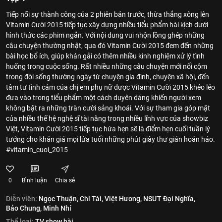
Tiếp nối sự thành công của 2 phiên bản trước, thừa thắng xông lên
Vitamin Cười 2015 tiếp tục xây dựng nhiều tiểu phẩm hài kịch dưới
hình thức các phim ngắn. Với nội dung vui nhộn lồng ghép những
câu chuyện thường nhật, qua đó Vitamin Cười 2015 đem đến những
bài học bổ ích, giúp khán gải có thêm nhiều kinh nghiệm xử lý tình
huống trong cuộc sống. Rất nhiều những câu chuyện mới nổi cộm
trong đời sống thường ngày từ chuyện gia đình, chuyện xã hội, đến
tâm tư tình cảm của chị em phụ nữ được Vitamin Cười 2015 khéo léo
đưa vào trong tiểu phẩm một cách duyên dáng khiến người xem
không bật ra những tràn cười sảng khoái. Với sự tham gia góp mặt
của nhiều thế hệ nghệ sĩ tài năng trong nhiều lĩnh vực của showbiz
Việt, Vitamin Cười 2015 tiếp tục hứa hẹn sẽ là điểm hẹn cuối tuần lý
tưởng cho khán giả mọi lứa tuổi những phút giây thư giản hoản hảo.
#vitamin_cuoi_2015
0
Bình luận
Chia sẻ
Diễn viên:
Ngọc Thuận,
Chí Tài,
Việt Hương,
NSƯT Đại Nghĩa,
Bảo Chung,
Minh Nhí
Thể loại:
TV show hài