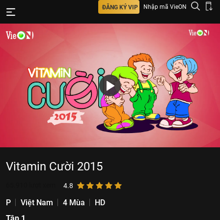
Nhập mã VieON
ĐĂNG KÝ VIP
Vitamin Cười 2015
65.910
lượt xem
4.8
P
Việt Nam
4 Mùa
HD
Tập 1