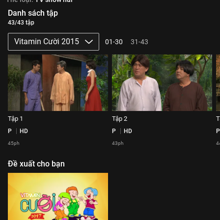
Danh sách tập
43/43 tập
Vitamin Cười 2015
01-30
31-43
Tập 1
Tập 2
T
P
HD
P
HD
P
45ph
43ph
4
Đề xuất cho bạn