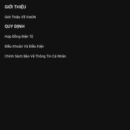
GIỚI THIỆU
Giới Thiệu Về VieON
QUY ĐỊNH
Hợp Đồng Điện Tử
Điều Khoản Và Điều Kiện
Chính Sách Bảo Vệ Thông Tin Cá Nhân
Chính Sách Bảo Vệ Người Tiêu Dùng Dễ Bị Tổn Thương
Thỏa Thuận Sử Dụng Dịch Vụ Mạng Xã Hội
THÔNG TIN
Thông Báo
Trung Tâm Hỗ Trợ
Liên Hệ
Góp Ý