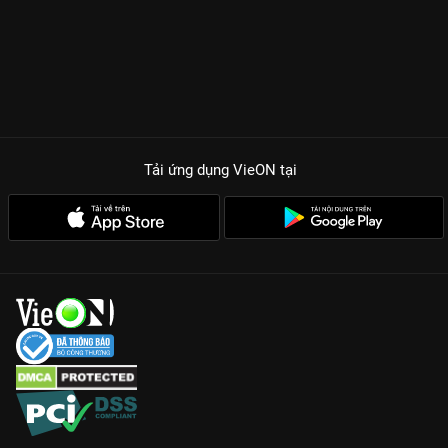
năng mà còn sở hữu ngoại hình cực bắt mắt.
Format hiện đại:
Thể loại hài ngắn súc tích, nhịp phim nhanh,
phù hợp với xu hướng xem phim của giới trẻ.
Chủ đề hot trend:
Cập nhật những vấn đề nóng hổi trong đời
sống xã hội một cách thông minh.
Hãy để
Vitamin Cười 2015
giúp bạn xua tan mọi mệt mỏi. Truy
Tải ứng dụng VieON
tại
cập ngay
VieON
để trải nghiệm những tập phim hài ngắn chất
lượng, sắc nét và đầy cảm hứng ngay hôm nay!