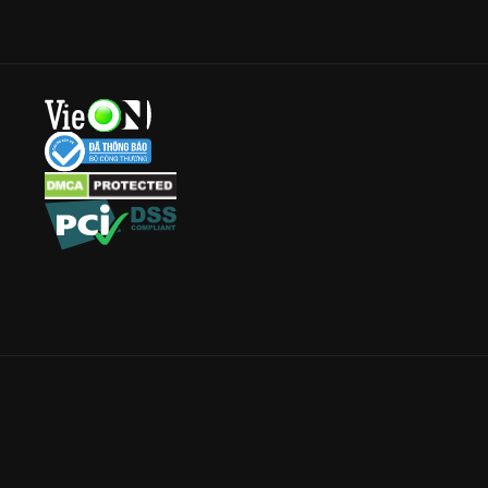
Công ty Cổ phần VieON - Địa chỉ: Tầng 5, 222 Pasteur, Phường Xuân Hòa
Email:
support@vieon.vn
| Hotline:
1800.599.920
(miễn phí)
Giấy phép Cung cấp Dịch vụ Phát thanh, Truyền hình trả tiền số 247/G
Giấy phép Cung cấp Dịch vụ Mạng xã hội số 17/GP-BVHTTDL cấp ngày 