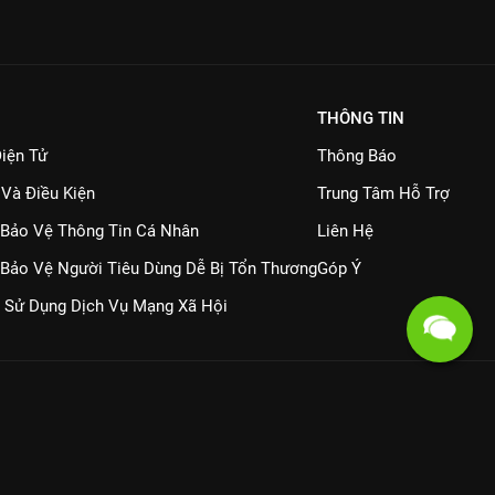
THÔNG TIN
iện Tử
Thông Báo
 Và Điều Kiện
Trung Tâm Hỗ Trợ
 Bảo Vệ Thông Tin Cá Nhân
Liên Hệ
 Bảo Vệ Người Tiêu Dùng Dễ Bị Tổn Thương
Góp Ý
 Sử Dụng Dịch Vụ Mạng Xã Hội
Quét mã QR để tải ứng dụng