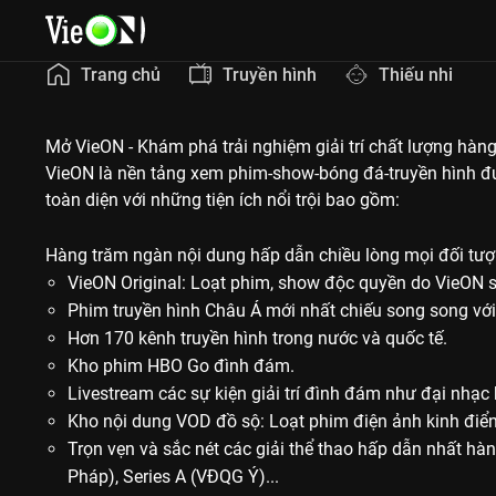
Trang chủ
Truyền hình
Thiếu nhi
Mở VieON - Khám phá trải nghiệm giải trí chất lượng hàng
VieON là nền tảng xem phim-show-bóng đá-truyền hình đượ
toàn diện với những tiện ích nổi trội bao gồm:
Hàng trăm ngàn nội dung hấp dẫn chiều lòng mọi đối tượ
VieON Original: Loạt phim, show độc quyền do VieON 
Phim truyền hình Châu Á mới nhất chiếu song song với
Hơn 170 kênh truyền hình trong nước và quốc tế.
Kho phim HBO Go đình đám.
Livestream các sự kiện giải trí đình đám như đại nhạc hộ
Kho nội dung VOD đồ sộ: Loạt phim điện ảnh kinh điển tr
Trọn vẹn và sắc nét các giải thể thao hấp dẫn nhất h
Pháp), Series A (VĐQG Ý)...