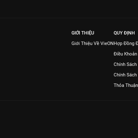
GIỚI THIỆU
QUY ĐỊNH
Giới Thiệu Về VieON
Hợp Đồng Đ
Điều Khoản
Chính Sách
Chính Sách
Thỏa Thuận
, Thành phố Hồ Chí Minh
P-BTTTT cấp ngày 21/07/2023
06/02/2026