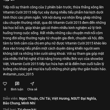
Tiếp nối sự thành công của 2 phiên bản trước, thừa thắng xông lên
Vitamin Cười 2015 tiếp tục xây dựng nhiều tiểu phẩm hài kịch dưới
hình thức các phim ngắn. Với nội dung vui nhộn lồng ghép những
câu chuyện thường nhật, qua đó Vitamin Cười 2015 đem đến những
bài học bổ ích, giúp khán gải có thêm nhiều kinh nghiệm xử lý tình
huống trong cuộc sống. Rất nhiều những câu chuyện mới nổi cộm
trong đời sống thường ngày từ chuyện gia đình, chuyện xã hội, đến
tâm tư tình cảm của chị em phụ nữ được Vitamin Cười 2015 khéo léo
đưa vào trong tiểu phẩm một cách duyên dáng khiến người xem
không bật ra những tràn cười sảng khoái. Với sự tham gia góp mặt
của nhiều thế hệ nghệ sĩ tài năng trong nhiều lĩnh vực của showbiz
Việt, Vitamin Cười 2015 tiếp tục hứa hẹn sẽ là điểm hẹn cuối tuần lý
tưởng cho khán giả mọi lứa tuổi những phút giây thư giản hoản hảo.
#vitamin_cuoi_2015
0
Bình luận
Chia sẻ
Diễn viên:
Ngọc Thuận,
Chí Tài,
Việt Hương,
NSƯT Đại Nghĩa,
Bảo Chung,
Minh Nhí
Thể loại:
TV show hài