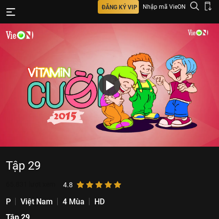
Nhập mã VieON
ĐĂNG KÝ VIP
Tập 29
65.831
lượt xem
4.8
P
Việt Nam
4 Mùa
HD
Tập 29