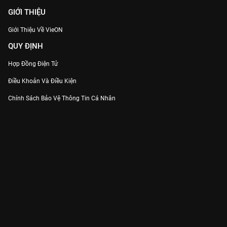
GIỚI THIỆU
Giới Thiệu Về VieON
QUY ĐỊNH
Hợp Đồng Điện Tử
Điều Khoản Và Điều Kiện
Chính Sách Bảo Vệ Thông Tin Cá Nhân
Chính Sách Bảo Vệ Người Tiêu Dùng Dễ Bị Tổn Thương
Thỏa Thuận Sử Dụng Dịch Vụ Mạng Xã Hội
THÔNG TIN
Thông Báo
Trung Tâm Hỗ Trợ
Liên Hệ
Góp Ý