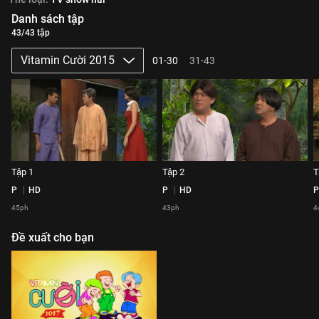
Danh sách tập
43/43 tập
Vitamin Cười 2015
01-30
31-43
Tập 1
Tập 2
T
P
HD
P
HD
P
45ph
43ph
4
Đề xuất cho bạn