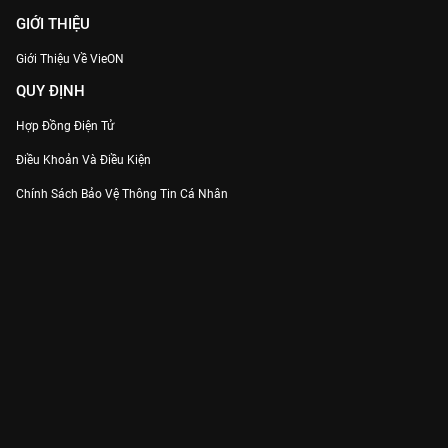
GIỚI THIỆU
Giới Thiệu Về VieON
QUY ĐỊNH
Hợp Đồng Điện Tử
Điều Khoản Và Điều Kiện
Chính Sách Bảo Vệ Thông Tin Cá Nhân
Chính Sách Bảo Vệ Người Tiêu Dùng Dễ Bị Tổn Thương
Thỏa Thuận Sử Dụng Dịch Vụ Mạng Xã Hội
THÔNG TIN
Thông Báo
Trung Tâm Hỗ Trợ
Liên Hệ
Góp Ý