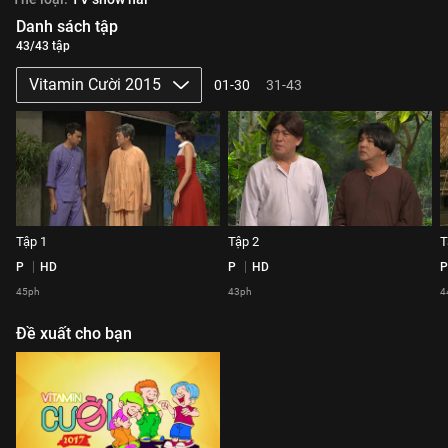
Danh sách tập
43/43 tập
Vitamin Cười 2015
01-30
31-43
Tập 1
Tập 2
T
P
HD
P
HD
P
45ph
43ph
4
Đề xuất cho bạn