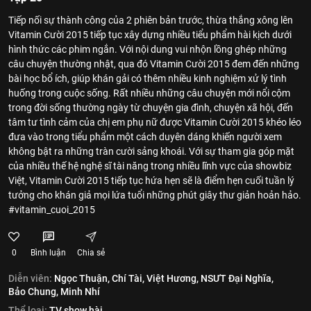
Tiếp nối sự thành công của 2 phiên bản trước, thừa thắng xông lên
Vitamin Cười 2015 tiếp tục xây dựng nhiều tiểu phẩm hài kịch dưới
hình thức các phim ngắn. Với nội dung vui nhộn lồng ghép những
câu chuyện thường nhật, qua đó Vitamin Cười 2015 đem đến những
bài học bổ ích, giúp khán gải có thêm nhiều kinh nghiệm xử lý tình
huống trong cuộc sống. Rất nhiều những câu chuyện mới nổi cộm
trong đời sống thường ngày từ chuyện gia đình, chuyện xã hội, đến
tâm tư tình cảm của chị em phụ nữ được Vitamin Cười 2015 khéo léo
đưa vào trong tiểu phẩm một cách duyên dáng khiến người xem
không bật ra những tràn cười sảng khoái. Với sự tham gia góp mặt
của nhiều thế hệ nghệ sĩ tài năng trong nhiều lĩnh vực của showbiz
Việt, Vitamin Cười 2015 tiếp tục hứa hẹn sẽ là điểm hẹn cuối tuần lý
tưởng cho khán giả mọi lứa tuổi những phút giây thư giản hoản hảo.
#vitamin_cuoi_2015
0
Bình luận
Chia sẻ
Diễn viên:
Ngọc Thuận,
Chí Tài,
Việt Hương,
NSƯT Đại Nghĩa,
Bảo Chung,
Minh Nhí
Thể loại:
TV show hài