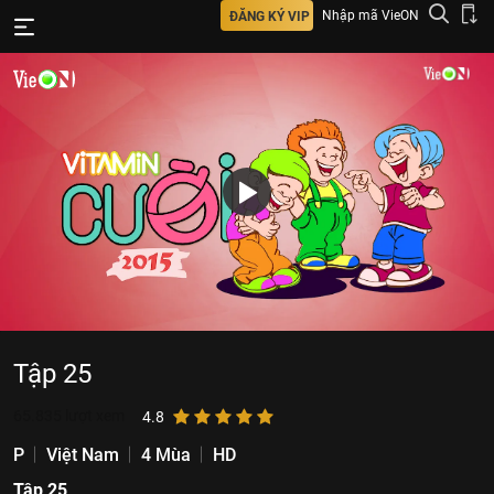
Nhập mã VieON
ĐĂNG KÝ VIP
Tập 25
65.835
lượt xem
4.8
P
Việt Nam
4 Mùa
HD
Tập 25