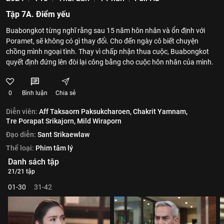
Tập 7A. Điểm yếu
Buabongkot từng nghĩ rằng sau 15 năm hôn nhân và ổn định với
Poramet, sẽ không có gì thay đổi. Cho đến ngày cô biết chuyện
chồng mình ngoại tình. Thay vì chấp nhận thua cuộc, Buabongkot
quyết định đứng lên đòi lại công bằng cho cuộc hôn nhân của mình.
0
Bình luận
Chia sẻ
Diễn viên:
Aff Taksaorn Paksukcharoen,
Chakrit Yamnam,
Tre Porapat Srikajorn,
Mild Wiraporn
Đạo diễn:
Sant Srikaewlaw
Thể loại:
Phim tâm lý
Danh sách tập
21/21 tập
01-30
31-42