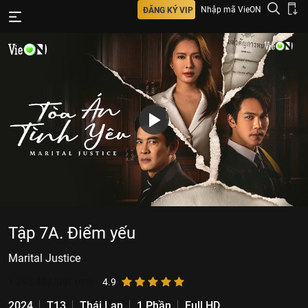
Nhập mã VieON
ĐĂNG KÝ VIP
Tập 7A. Điểm yếu
Marital Justice
1.292.480
lượt xem
4.9
2024
T13
Thái Lan
1 Phần
Full HD