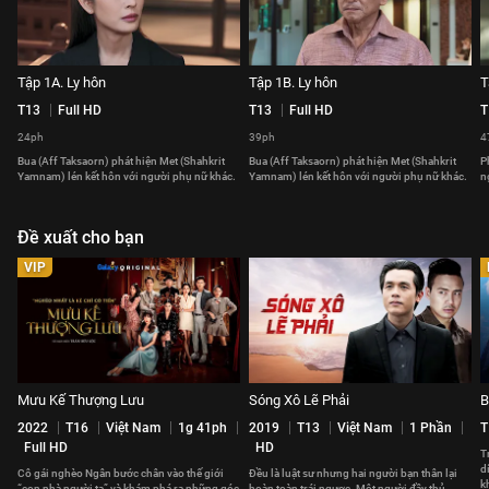
Tập 1A. Ly hôn
Tập 1B. Ly hôn
T
T13
Full HD
T13
Full HD
T
24ph
39ph
4
Bua (Aff Taksaorn) phát hiện Met (Shahkrit
Bua (Aff Taksaorn) phát hiện Met (Shahkrit
P
Yamnam) lén kết hôn với người phụ nữ khác.
Yamnam) lén kết hôn với người phụ nữ khác.
n
Đề xuất cho bạn
VIP
Mưu Kế Thượng Lưu
Sóng Xô Lẽ Phải
B
2022
T16
Việt Nam
1g 41ph
2019
T13
Việt Nam
1 Phần
T
Full HD
HD
T
d
Cô gái nghèo Ngân bước chân vào thế giới
Đều là luật sư nhưng hai người bạn thân lại
k
“con nhà người ta” và khám phá ra những góc
hoàn toàn trái ngược. Một người đầy thủ