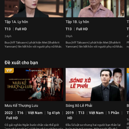
Tập 1A. Ly hôn
Tập 1B. Ly hôn
T
T13
Full HD
T13
Full HD
T
24ph
39ph
4
Bua (Aff Taksaorn) phát hiện Met (Shahkrit
Bua (Aff Taksaorn) phát hiện Met (Shahkrit
P
Yamnam) lén kết hôn với người phụ nữ khác.
Yamnam) lén kết hôn với người phụ nữ khác.
n
Đề xuất cho bạn
VIP
Mưu Kế Thượng Lưu
Sóng Xô Lẽ Phải
B
2022
T16
Việt Nam
1g 41ph
2019
T13
Việt Nam
1 Phần
T
Full HD
HD
T
d
Cô gái nghèo Ngân bước chân vào thế giới
Đều là luật sư nhưng hai người bạn thân lại
k
“con nhà người ta” và khám phá ra những góc
hoàn toàn trái ngược. Một người đầy thủ