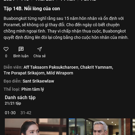
Tập 14B. Nỗi lòng của con
Buabongkot từng nghĩ rằng sau 15 năm hôn nhân và ổn định với
Poramet, sẽ không có gì thay đổi. Cho đến ngày cô biết chuyện
chồng mình ngoại tình. Thay vì chấp nhận thua cuộc, Buabongkot
quyết định đứng lên đòi lại công bằng cho cuộc hôn nhân của mình.
0
Bình luận
Chia sẻ
Diễn viên:
Aff Taksaorn Paksukcharoen,
Chakrit Yamnam,
Tre Porapat Srikajorn,
Mild Wiraporn
Đạo diễn:
Sant Srikaewlaw
Thể loại:
Phim tâm lý
Danh sách tập
21/21 tập
01-30
31-42