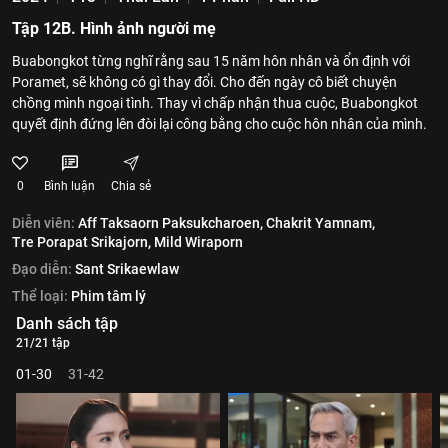
Tập 12B. Hình ảnh người mẹ
Buabongkot từng nghĩ rằng sau 15 năm hôn nhân và ổn định với
Poramet, sẽ không có gì thay đổi. Cho đến ngày cô biết chuyện
chồng mình ngoại tình. Thay vì chấp nhận thua cuộc, Buabongkot
quyết định đứng lên đòi lại công bằng cho cuộc hôn nhân của mình.
0
Bình luận
Chia sẻ
Diễn viên:
Aff Taksaorn Paksukcharoen,
Chakrit Yamnam,
Tre Porapat Srikajorn,
Mild Wiraporn
Đạo diễn:
Sant Srikaewlaw
Thể loại:
Phim tâm lý
Danh sách tập
21/21 tập
01-30
31-42