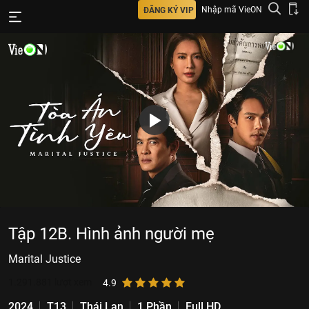
Nhập mã VieON
ĐĂNG KÝ VIP
Tập 12B. Hình ảnh người mẹ
Marital Justice
1.291.881
lượt xem
4.9
2024
T13
Thái Lan
1 Phần
Full HD