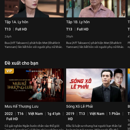
Tập 1A. Ly hôn
Tập 1B. Ly hôn
T
T13
Full HD
T13
Full HD
T
24ph
39ph
4
Bua (Aff Taksaorn) phát hiện Met (Shahkrit
Bua (Aff Taksaorn) phát hiện Met (Shahkrit
P
Yamnam) lén kết hôn với người phụ nữ khác.
Yamnam) lén kết hôn với người phụ nữ khác.
n
Đề xuất cho bạn
VIP
Mưu Kế Thượng Lưu
Sóng Xô Lẽ Phải
B
2022
T16
Việt Nam
1g 41ph
2019
T13
Việt Nam
1 Phần
T
Full HD
HD
T
d
Cô gái nghèo Ngân bước chân vào thế giới
Đều là luật sư nhưng hai người bạn thân lại
k
“con nhà người ta” và khám phá ra những góc
hoàn toàn trái ngược. Một người đầy thủ