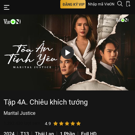
Nhập mã VieON
ĐĂNG KÝ VIP
Tập 4A. Chiêu khích tướng
Marital Justice
1.292.420
lượt xem
4.9
2024
T13
Thái Lan
1 Phần
Full HD