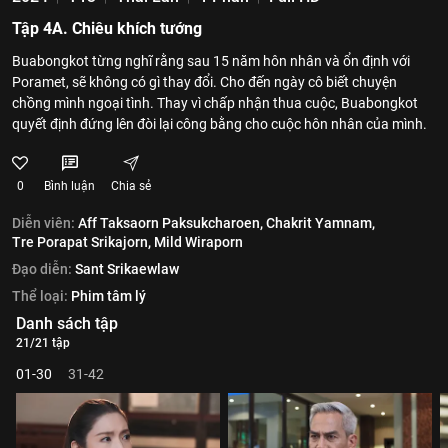
Tập 4A. Chiêu khích tướng
Buabongkot từng nghĩ rằng sau 15 năm hôn nhân và ổn định với
Poramet, sẽ không có gì thay đổi. Cho đến ngày cô biết chuyện
chồng mình ngoại tình. Thay vì chấp nhận thua cuộc, Buabongkot
quyết định đứng lên đòi lại công bằng cho cuộc hôn nhân của mình.
0
Bình luận
Chia sẻ
Diễn viên:
Aff Taksaorn Paksukcharoen,
Chakrit Yamnam,
Tre Porapat Srikajorn,
Mild Wiraporn
Đạo diễn:
Sant Srikaewlaw
Thể loại:
Phim tâm lý
Danh sách tập
21/21 tập
01-30
31-42