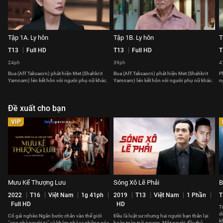
Tập 1A. Ly hôn
Tập 1B. Ly hôn
T
T13
Full HD
T13
Full HD
T
24ph
39ph
4
Bua (Aff Taksaorn) phát hiện Met (Shahkrit
Bua (Aff Taksaorn) phát hiện Met (Shahkrit
P
Yamnam) lén kết hôn với người phụ nữ khác.
Yamnam) lén kết hôn với người phụ nữ khác.
n
Đề xuất cho bạn
VIP
Mưu Kế Thượng Lưu
Sóng Xô Lẽ Phải
B
2022
T16
Việt Nam
1g 41ph
2019
T13
Việt Nam
1 Phần
T
Full HD
HD
T
d
Cô gái nghèo Ngân bước chân vào thế giới
Đều là luật sư nhưng hai người bạn thân lại
k
“con nhà người ta” và khám phá ra những góc
hoàn toàn trái ngược. Một người đầy thủ