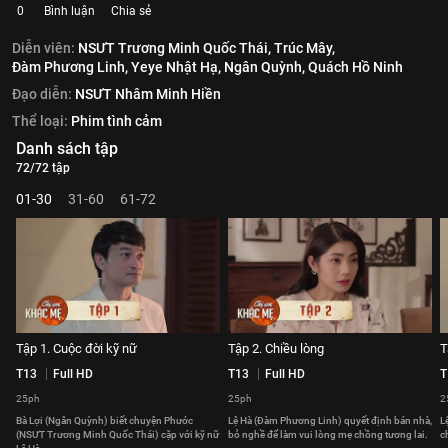
0
Bình luận
Chia sẻ
Diễn viên:
NSƯT Trương Minh Quốc Thái,
Trúc Mây,
Đàm Phương Linh,
Yeye Nhật Hạ,
Ngân Quỳnh,
Quách Hồ Ninh
Đạo diễn:
NSƯT Nhâm Minh Hiền
Thể loại:
Phim tình cảm
Danh sách tập
72/72 tập
01-30
31-60
61-72
Tập 1. Cuộc đời kỹ nữ
Tập 2. Chiều lòng
T
T13
Full HD
T13
Full HD
T
25ph
25ph
2
Bà Lợi (Ngân Quỳnh) biết chuyện Phước
Lệ Hà (Đàm Phương Linh) quyết định bán nhà,
L
(NSƯT Trương Minh Quốc Thái) cặp với kỹ nữ
bỏ nghề để làm vui lòng mẹ chồng tương lai.
c