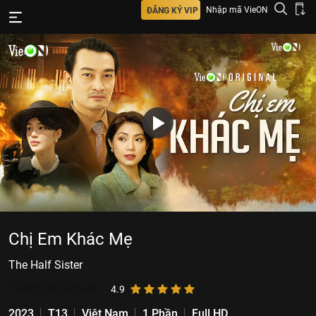
Nhập mã VieON
ĐĂNG KÝ VIP
Chị Em Khác Mẹ
The Half Sister
15.872.388
lượt xem
4.9
2023
T13
Việt Nam
1 Phần
Full HD