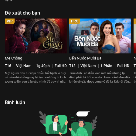
Lệ Hà.
Đề xuất cho bạn
VIP
PRO
Mẹ Chồng
Bến Nước Mười Ba
N
T16
Việt Nam
1g 40ph
Full HD
T13
Việt Nam
1 Phần
Full HD
T
Một người phụ nữ chịu nhiều bất hạnh vì quy
Trúc Anh - cô diễn viên mới nổi nhưng lại
T
củ của nhà chồng nay lại tạo ra những bi kịch
dính phải bê bối scandal. Hoàn cảnh đưa đẩy
l
tương tự lên con dâu của mình để duy trì nền
khiến cô gặp được Long và đó lại là khởi đầu
t
nếp dòng họ.
cho mọi sóng gió.
b
Bình luận