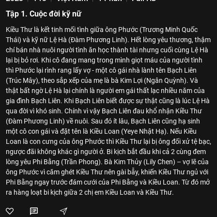
Tập 1. Cuộc đời kỹ nữ
Kiều Thư là kết tinh mối tình giữa ông Phước (Trương Minh Quốc
Thái) và kỹ nữ Lệ Hà (Đàm Phương Linh). Hết lòng yêu thương, thậm
chí bán nhà nuôi người tình ăn học thành tài nhưng cuối cùng Lệ Hà
lại bị bỏ rơi. Khi cô đang mang trong mình giọt máu của người tình
thì Phước lại rình rang lấy vợ - một cô gái nhà lành tên Bạch Liên
(Trúc Mây), theo sắp xếp của mẹ là bà Kim Lợi (Ngân Quỳnh). Và
thật bất ngờ Lệ Hà lại chính là người em gái thất lạc nhiều năm của
gia đình Bạch Liên. Khi Bạch Liên biết được sự thật cũng là lúc Lệ Hà
qua đời vì khó sinh. Chính vì vậy Bạch Liên đau khổ nhận Kiều Thư
(Đàm Phương Linh) về nuôi. Sau đó ít lâu, Bạch Liên cũng hạ sinh
một cô con gái và đặt tên là Kiều Loan (Yeye Nhật Hạ). Nếu Kiều
Loan là con cưng của ông Phước thì Kiều Thư lại bị ông đối xử tệ bạc,
ngược đãi không khác gì người ở. Bi kịch bắt đầu khi cả 2 cùng đem
lòng yêu Phi Bằng (Trần Phong). Bà Kim Thủy (Lily Chen) – vợ lẽ của
ông Phước vì căm ghét Kiều Thư nên gài bẫy, khiến Kiều Thư ngủ với
Phi Bằng ngay trước đám cưới của Phi Bằng và Kiều Loan. Từ đó mở
ra hàng loạt bi kịch giữa 2 chị em Kiều Loan và Kiều Thư.