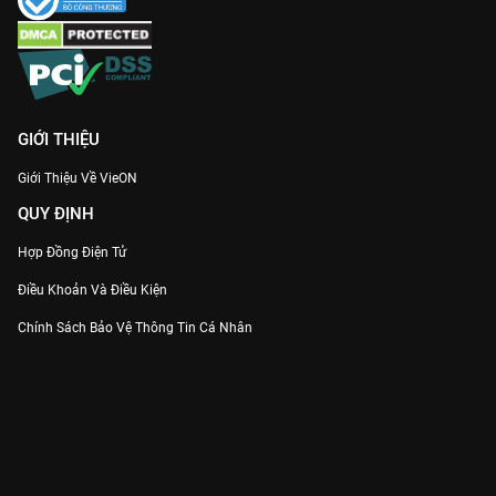
Kết thúc bộ phim là một lời nhắc nhở sâu sắc về tình thâm. Dù
có bao nhiêu sóng gió, sự tha thứ vẫn luôn là liều thuốc duy
nhất để chữa lành những vết sẹo quá khứ. Đừng bỏ lỡ hành
trình đầy nước mắt và cảm xúc của
Chị Em Khác Mẹ
, hiện đã
cập nhật trọn bộ trên
VieON
!
GIỚI THIỆU
Giới Thiệu Về VieON
QUY ĐỊNH
Hợp Đồng Điện Tử
Điều Khoản Và Điều Kiện
Chính Sách Bảo Vệ Thông Tin Cá Nhân
Chính Sách Bảo Vệ Người Tiêu Dùng Dễ Bị Tổn Thương
Thỏa Thuận Sử Dụng Dịch Vụ Mạng Xã Hội
THÔNG TIN
Thông Báo