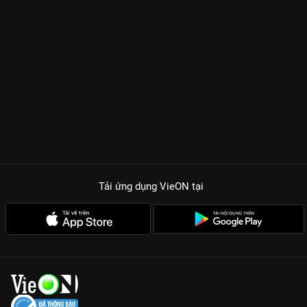
Thư đại diện cho sự cam chịu, nhẫn nhịn nhưng mang nội lực
thâm sâu, thì Kiều Loan lại là hiện thân của sự chiếm hữu, đố
kỵ đến mức cực đoan. Phim khéo léo lồng ghép những hận thù
đời trước của các bà mẹ (Ngân Quỳnh thủ vai) lên vai thế hệ
sau, tạo nên một vòng xoáy nhân quả không lối thoát. Những
màn tranh đoạt tình cảm, gia sản được đẩy lên cao trào khiến
khán giả không thể rời mắt khỏi màn hình VieON.
Dàn Cast Bảo Chứng Rating:
Sự kết hợp giữa các nghệ sĩ gạo
cội như NSƯT Trương Minh Quốc Thái, Ngân Quỳnh cùng dàn
sao trẻ Đàm Phương Linh, Yeye Nhật Hạ tạo nên sự cộng
Tải ứng dụng VieON
tại
hưởng diễn xuất tuyệt vời.
Kịch Bản Ngược Tâm Cực Nặng:
72 tập phim là hành trình đi từ
yêu thương đến thù hận, phơi bày những âm mưu xảo quyệt
nhất ẩn sau vẻ ngoài hào nhoáng của giới thượng lưu.
Chất Lượng Hình Ảnh Full HD:
Tái hiện không gian Nam Bộ xưa
tỉ mỉ, từ trang phục đến bối cảnh, mang lại trải nghiệm xem
phim chân thực nhất trên ứng dụng VieON.