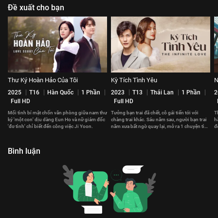
Đề xuất cho bạn
Thư Ký Hoàn Hảo Của Tôi
Kỳ Tích Tình Yêu
N
2025
T16
Hàn Quốc
1 Phần
2023
T13
Thái Lan
1 Phần
2
Full HD
Full HD
Mối tình bí mật chốn văn phòng giữa nam thư
Tưởng bạn trai đã chết, cô gái tiến tới với
T
ký 'một con' dịu dàng Eun Ho và nữ giám đốc
chàng trai khác. Sáu năm sau, người bạn trai
h
'đơ tình' chỉ biết đến công việc Ji Yoon.
năm xưa bất ngờ quay lại, mở ra 1 chuyện tình
đ
tay ba trắc trở
S
Bình luận