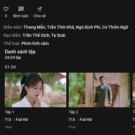
0
Bình luận
Chia sẻ
Diễn viên:
Thang Mẫn,
Trần Tĩnh Khả,
Ngô Địch Phi,
Cơ Thiên Ngữ
Đạo diễn:
Trần Thế Dịch,
Tạ Soái
Thể loại:
Phim tình cảm
Danh sách tập
24/24 tập
01-24
Tập 1
Tập 2
T
T13
Full HD
T13
Full HD
T
33ph
37ph
3