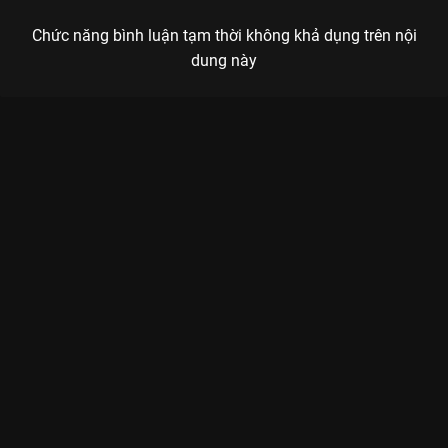
Chức năng bình luận tạm thời không khả dụng trên nội
dung này
Xem Tập 8 Tiên Sinh Ẩn Cư Yêu Dấu - 24 Tập của Trung Quốc
có sự tham gia của . Thuộc thể loại: Phim bộ