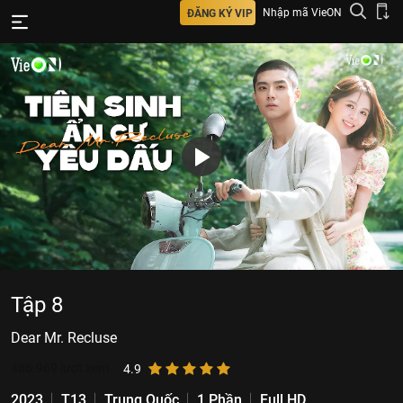
Nhập mã VieON
ĐĂNG KÝ VIP
Tập 8
Dear Mr. Recluse
486.969
lượt xem
4.9
2023
T13
Trung Quốc
1 Phần
Full HD