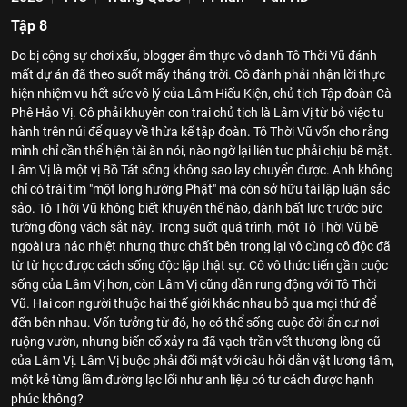
Tập 8
Do bị cộng sự chơi xấu, blogger ẩm thực vô danh Tô Thời Vũ đánh
mất dự án đã theo suốt mấy tháng trời. Cô đành phải nhận lời thực
hiện nhiệm vụ hết sức vô lý của Lâm Hiếu Kiện, chủ tịch Tập đoàn Cà
Phê Hảo Vị. Cô phải khuyên con trai chủ tịch là Lâm Vị từ bỏ việc tu
hành trên núi để quay về thừa kế tập đoàn. Tô Thời Vũ vốn cho rằng
mình chỉ cần thể hiện tài ăn nói, nào ngờ lại liên tục phải chịu bẽ mặt.
Lâm Vị là một vị Bồ Tát sống không sao lay chuyển được. Anh không
chỉ có trái tim "một lòng hướng Phật" mà còn sở hữu tài lập luận sắc
sảo. Tô Thời Vũ không biết khuyên thế nào, đành bất lực trước bức
tường đồng vách sắt này. Trong suốt quá trình, một Tô Thời Vũ bề
ngoài ưa náo nhiệt nhưng thực chất bên trong lại vô cùng cô độc đã
từ từ học được cách sống độc lập thật sự. Cô vô thức tiến gần cuộc
sống của Lâm Vị hơn, còn Lâm Vị cũng dần rung động với Tô Thời
Vũ. Hai con người thuộc hai thế giới khác nhau bỏ qua mọi thứ để
đến bên nhau. Vốn tưởng từ đó, họ có thể sống cuộc đời ẩn cư nơi
ruộng vườn, nhưng biến cố xảy ra đã vạch trần vết thương lòng cũ
của Lâm Vị. Lâm Vị buộc phải đối mặt với câu hỏi dằn vặt lương tâm,
một kẻ từng lầm đường lạc lối như anh liệu có tư cách được hạnh
phúc không?