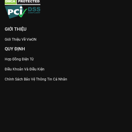
GIỚI THIỆU
Giới Thiệu Về VieON
QUY ĐỊNH
Hợp Đồng Điện Tử
Điều Khoản Và Điều Kiện
Chính Sách Bảo Vệ Thông Tin Cá Nhân
Chính Sách Bảo Vệ Người Tiêu Dùng Dễ Bị Tổn Thương
Thỏa Thuận Sử Dụng Dịch Vụ Mạng Xã Hội
THÔNG TIN
Thông Báo
Trung Tâm Hỗ Trợ