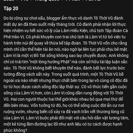
Tập 20
Do bị cộng sự chơi xấu, blogger ẩm thực vô danh Tô Thời Vũ đánh
mất dự án đã theo suốt mấy tháng trời. Cô đành phải nhận lời thực
hiện nhiệm vụ hết sức vô lý của Lâm Hiếu Kiện, chủ tịch Tập đoàn Cà
Phê Hảo Vị. Cô phải khuyên con trai chủ tịch là Lâm Vị từ bỏ việc tu
hành trên núi để quay về thừa kế tập đoàn. Tô Thời Vũ vốn cho rằng
mình chỉ cần thể hiện tài ăn nói, nào ngờ lại liên tục phải chịu bẽ mặt.
Lâm Vị là một vị Bồ Tát sống không sao lay chuyển được. Anh không
chỉ có trái tim "một lòng hướng Phật" mà còn sở hữu tài lập luận sắc
sảo. Tô Thời Vũ không biết khuyên thế nào, đành bất lực trước bức
tường đồng vách sắt này. Trong suốt quá trình, một Tô Thời Vũ bề
ngoài ưa náo nhiệt nhưng thực chất bên trong lại vô cùng cô độc đã
từ từ học được cách sống độc lập thật sự. Cô vô thức tiến gần cuộc
sống của Lâm Vị hơn, còn Lâm Vị cũng dần rung động với Tô Thời
Vũ. Hai con người thuộc hai thế giới khác nhau bỏ qua mọi thứ để
đến bên nhau. Vốn tưởng từ đó, họ có thể sống cuộc đời ẩn cư nơi
ruộng vườn, nhưng biến cố xảy ra đã vạch trần vết thương lòng cũ
của Lâm Vị. Lâm Vị buộc phải đối mặt với câu hỏi dằn vặt lương tâm,
một kẻ từng lầm đường lạc lối như anh liệu có tư cách được hạnh
phúc không?