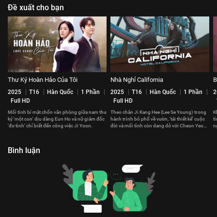
Đề xuất cho bạn
Thư Ký Hoàn Hảo Của Tôi
Nhà Nghỉ California
B
2025
T16
Hàn Quốc
1 Phần
2025
T16
Hàn Quốc
1 Phần
2
Full HD
Full HD
Mối tình bí mật chốn văn phòng giữa nam thư
Theo chân Ji Kang Hee (Lee Se Young) trong
K
ký 'một con' dịu dàng Eun Ho và nữ giám đốc
hành trình bỏ phố về vườn, 'tái thiết kế' cuộc
t
'đơ tình' chỉ biết đến công việc Ji Yoon.
đời và mối tình còn dang dở với Cheon Yeon
n
Soo (Na In Woo).
v
Bình luận