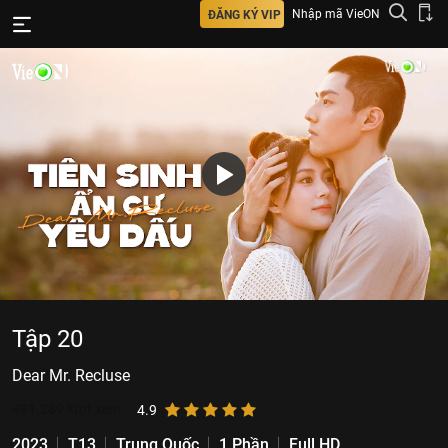
Nhập mã VieON
ĐĂNG KÝ VIP
Tập 20
Dear Mr. Recluse
491.289
lượt xem
4.9
2023
T13
Trung Quốc
1 Phần
Full HD