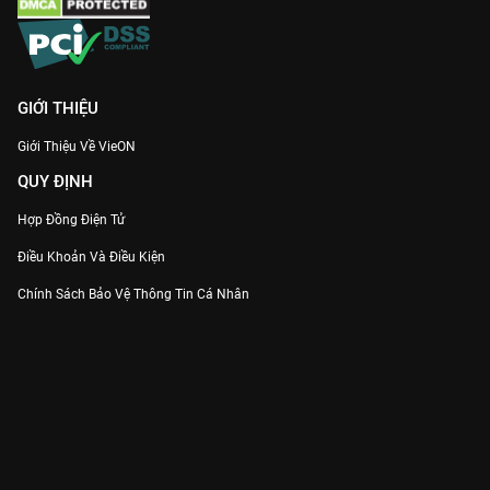
GIỚI THIỆU
Giới Thiệu Về VieON
QUY ĐỊNH
Hợp Đồng Điện Tử
Điều Khoản Và Điều Kiện
Chính Sách Bảo Vệ Thông Tin Cá Nhân
Chính Sách Bảo Vệ Người Tiêu Dùng Dễ Bị Tổn Thương
Thỏa Thuận Sử Dụng Dịch Vụ Mạng Xã Hội
THÔNG TIN
Thông Báo
Trung Tâm Hỗ Trợ