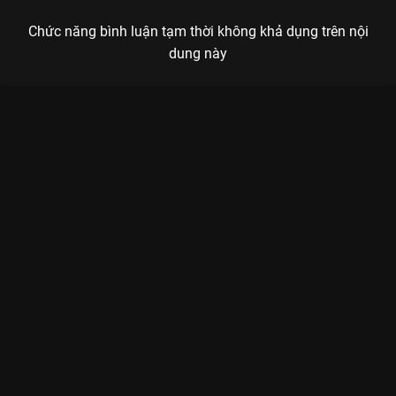
Chức năng bình luận tạm thời không khả dụng trên nội
dung này
Xem Tập 20 Tiên Sinh Ẩn Cư Yêu Dấu - 24 Tập của Trung Quốc
có sự tham gia của . Thuộc thể loại: Phim bộ