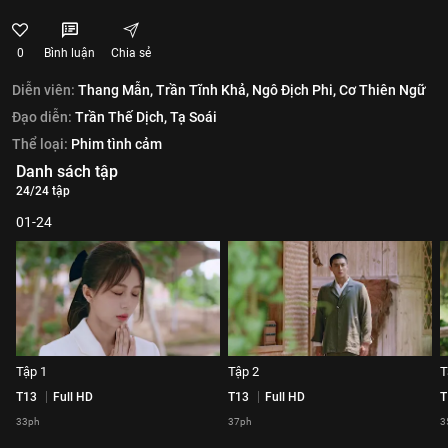
0
Bình luận
Chia sẻ
Diễn viên:
Thang Mẫn,
Trần Tĩnh Khả,
Ngô Địch Phi,
Cơ Thiên Ngữ
Đạo diễn:
Trần Thế Dịch,
Tạ Soái
Thể loại:
Phim tình cảm
Danh sách tập
24/24 tập
01-24
Tập 1
Tập 2
T
T13
Full HD
T13
Full HD
T
33ph
37ph
3