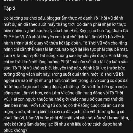
Tập 2
Do bị cộng sự chơi xấu, blogger ẩm thực vô danh Tô Thời Vũ đánh
mất dự án đã theo suốt mấy tháng trời. Cô đành phải nhận lời thực
hiện nhiệm vụ hết sức vô lý của Lâm Hiếu Kiện, chủ tịch Tập đoàn Cà
Phê Hảo Vị. Cô phải khuyên con trai chủ tịch là Lâm Vị từ bỏ việc tu
hành trên núi để quay về thừa kế tập đoàn. Tô Thời Vũ vốn cho rằng
mình chỉ cần thể hiện tài ăn nói, nào ngờ lại liên tục phải chịu bẽ mặt.
Lâm Vị là một vị Bồ Tát sống không sao lay chuyển được. Anh không
chỉ có trái tim "một lòng hướng Phật" mà còn sở hữu tài lập luận sắc
sảo. Tô Thời Vũ không biết khuyên thế nào, đành bất lực trước bức
tường đồng vách sắt này. Trong suốt quá trình, một Tô Thời Vũ bề
ngoài ưa náo nhiệt nhưng thực chất bên trong lại vô cùng cô độc đã
từ từ học được cách sống độc lập thật sự. Cô vô thức tiến gần cuộc
sống của Lâm Vị hơn, còn Lâm Vị cũng dần rung động với Tô Thời
Vũ. Hai con người thuộc hai thế giới khác nhau bỏ qua mọi thứ để
đến bên nhau. Vốn tưởng từ đó, họ có thể sống cuộc đời ẩn cư nơi
ruộng vườn, nhưng biến cố xảy ra đã vạch trần vết thương lòng cũ
của Lâm Vị. Lâm Vị buộc phải đối mặt với câu hỏi dằn vặt lương tâm,
một kẻ từng lầm đường lạc lối như anh liệu có tư cách được hạnh
phúc không?