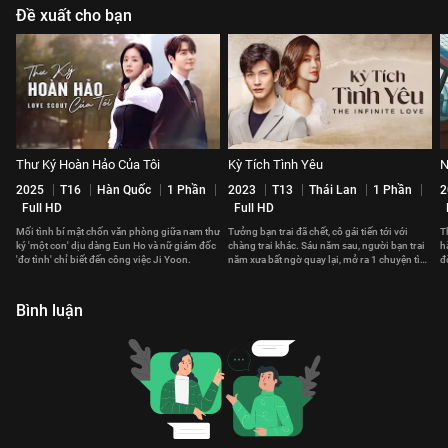
Đề xuất cho bạn
Thư Ký Hoàn Hảo Của Tôi
Kỳ Tích Tình Yêu
N
2025
T16
Hàn Quốc
1 Phần
2023
T13
Thái Lan
1 Phần
2
Full HD
Full HD
Mối tình bí mật chốn văn phòng giữa nam thư
Tưởng bạn trai đã chết, cô gái tiến tới với
T
ký 'một con' dịu dàng Eun Ho và nữ giám đốc
chàng trai khác. Sáu năm sau, người bạn trai
h
'đơ tình' chỉ biết đến công việc Ji Yoon.
năm xưa bất ngờ quay lại, mở ra 1 chuyện tình
đ
tay ba trắc trở
S
Bình luận