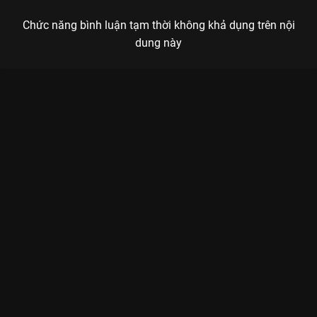
Chức năng bình luận tạm thời không khả dụng trên nội
dung này
Xem Tập 2 Tiên Sinh Ẩn Cư Yêu Dấu - 24 Tập của Trung Quốc
có sự tham gia của . Thuộc thể loại: Phim bộ