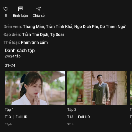
0
Bình luận
Chia sẻ
Diễn viên:
Thang Mẫn,
Trần Tĩnh Khả,
Ngô Địch Phi,
Cơ Thiên Ngữ
Đạo diễn:
Trần Thế Dịch,
Tạ Soái
Thể loại:
Phim tình cảm
Danh sách tập
24/24 tập
01-24
Tập 1
Tập 2
T
T13
Full HD
T13
Full HD
T
33ph
37ph
3