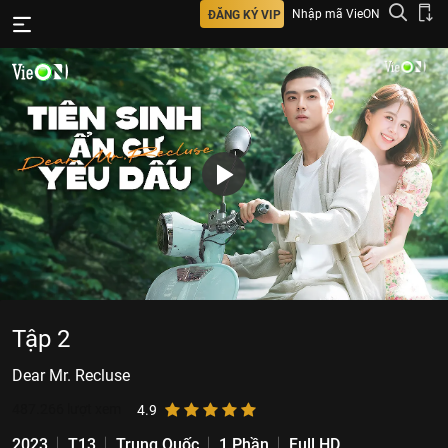
Nhập mã VieON
ĐĂNG KÝ VIP
Tập 2
Dear Mr. Recluse
487.266
lượt xem
4.9
2023
T13
Trung Quốc
1 Phần
Full HD