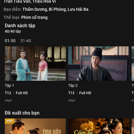
Trần Tiểu Vân,
Triệu Hoa Vi
Đạo diễn:
Thẩm Dương,
Bí Phóng,
Lưu Hải Ba
Thể loại:
Phim cổ trang
Danh sách tập
40/40 tập
01-30
31-40
Tập 1
Tập 2
T
T13
Full HD
T13
Full HD
T
44ph
45ph
4
Đề xuất cho bạn
VIP