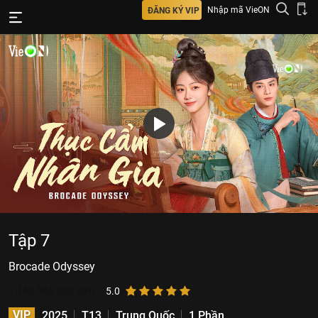
Nhập mã VieON
ĐĂNG KÝ VIP
Tập 7
Brocade Odyssey
1.140.565
lượt xem
5.0
VIP
2025
T13
Trung Quốc
1 Phần