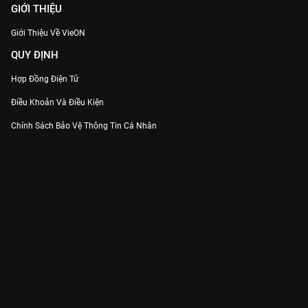
GIỚI THIỆU
Giới Thiệu Về VieON
QUY ĐỊNH
Hợp Đồng Điện Tử
Điều Khoản Và Điều Kiện
Chính Sách Bảo Vệ Thông Tin Cá Nhân
Chính Sách Bảo Vệ Người Tiêu Dùng Dễ Bị Tổn Thương
Thỏa Thuận Sử Dụng Dịch Vụ Mạng Xã Hội
THÔNG TIN
Thông Báo
Trung Tâm Hỗ Trợ
Liên Hệ
Góp Ý