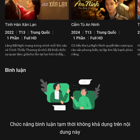
Tinh Hán Xán Lạn
Cẩm Tú An Ninh
T
2022
T13
Trung Quốc
2024
T13
Trung Quốc
2
1 Phần
Full HD
1 Phần
Full HD
Lăng Bất Nghi mang trong mình mối thù sâu
Cô tiểu thư La Nghi Ninh quyết tâm vượt qua
H
và Trình Thiếu Thương từ nhỏ đã thiếu thốn
rào cản phong kiến, tự lập tìm lấy hạnh phúc
H
sự quan tâm, giữa họ tồn tại lực hút và đẩy,
riêng.
s
ràng buộc lẫn nhau.
Bình luận
Chức năng bình luận tạm thời không khả dụng trên nội
dung này