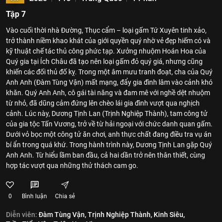
Tập 7
Vào cuối thời nhà Đường, Thục cẩm – loại gấm Tứ Xuyên tinh xảo,
trở thành niềm khao khát của giới quyền quý nhờ vẻ đẹp hiếm có và
kỹ thuật chế tác thủ công phức tạp. Xưởng nhuộm Hoán Hoa của
Quý gia tại Ích Châu đã tạo nên loại gấm đỏ quý giá, nhưng cũng
khiến các đối thủ đố kỵ. Trong một âm mưu tranh đoạt, cha của Quý
Anh Anh (Đàm Tùng Vận) mất mạng, đẩy gia đình lâm vào cảnh khó
khăn. Quý Anh Anh, cô gái tài năng và đam mê với nghề dệt nhuộm
từ nhỏ, đã dũng cảm đứng lên chèo lái gia đình vượt qua nghịch
cảnh. Lúc này, Dương Tịnh Lan (Trịnh Nghiệp Thành), tam công tử
của gia tộc Tấn Vương, trở về từ hải ngoại với chức danh quan gấm.
Dưới vỏ bọc một công tử ăn chơi, anh thực chất đang điều tra vụ án
bí ẩn trong quá khứ. Trong hành trình này, Dương Tịnh Lan gặp Quý
Anh Anh. Từ hiểu lầm ban đầu, cả hai dần trở nên thân thiết, cùng
hợp tác vượt qua những thử thách cam go.
0
Bình luận
Chia sẻ
Diễn viên:
Đàm Tùng Vận,
Trịnh Nghiệp Thành,
Kinh Siêu,