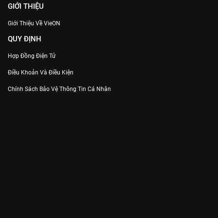
GIỚI THIỆU
Giới Thiệu Về VieON
QUY ĐỊNH
Hợp Đồng Điện Tử
Điều Khoản Và Điều Kiện
Chính Sách Bảo Vệ Thông Tin Cá Nhân
Chính Sách Bảo Vệ Người Tiêu Dùng Dễ Bị Tổn Thương
Thỏa Thuận Sử Dụng Dịch Vụ Mạng Xã Hội
THÔNG TIN
Thông Báo
Trung Tâm Hỗ Trợ
Liên Hệ
Góp Ý