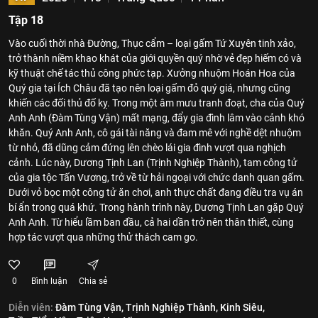
Tập 18
Vào cuối thời nhà Đường, Thục cẩm – loại gấm Tứ Xuyên tinh xảo,
trở thành niềm khao khát của giới quyền quý nhờ vẻ đẹp hiếm có và
kỹ thuật chế tác thủ công phức tạp. Xưởng nhuộm Hoán Hoa của
Quý gia tại Ích Châu đã tạo nên loại gấm đỏ quý giá, nhưng cũng
khiến các đối thủ đố kỵ. Trong một âm mưu tranh đoạt, cha của Quý
Anh Anh (Đàm Tùng Vận) mất mạng, đẩy gia đình lâm vào cảnh khó
khăn. Quý Anh Anh, cô gái tài năng và đam mê với nghề dệt nhuộm
từ nhỏ, đã dũng cảm đứng lên chèo lái gia đình vượt qua nghịch
cảnh. Lúc này, Dương Tịnh Lan (Trịnh Nghiệp Thành), tam công tử
của gia tộc Tấn Vương, trở về từ hải ngoại với chức danh quan gấm.
Dưới vỏ bọc một công tử ăn chơi, anh thực chất đang điều tra vụ án
bí ẩn trong quá khứ. Trong hành trình này, Dương Tịnh Lan gặp Quý
Anh Anh. Từ hiểu lầm ban đầu, cả hai dần trở nên thân thiết, cùng
hợp tác vượt qua những thử thách cam go.
0
Bình luận
Chia sẻ
Diễn viên:
Đàm Tùng Vận,
Trịnh Nghiệp Thành,
Kinh Siêu,