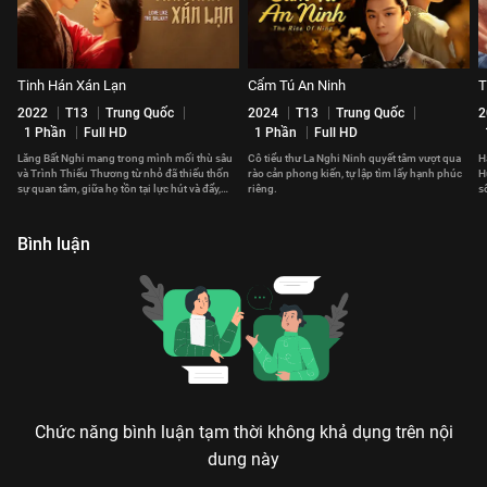
Tinh Hán Xán Lạn
Cẩm Tú An Ninh
T
2022
T13
Trung Quốc
2024
T13
Trung Quốc
2
1 Phần
Full HD
1 Phần
Full HD
Lăng Bất Nghi mang trong mình mối thù sâu
Cô tiểu thư La Nghi Ninh quyết tâm vượt qua
H
và Trình Thiếu Thương từ nhỏ đã thiếu thốn
rào cản phong kiến, tự lập tìm lấy hạnh phúc
H
sự quan tâm, giữa họ tồn tại lực hút và đẩy,
riêng.
s
ràng buộc lẫn nhau.
Bình luận
Chức năng bình luận tạm thời không khả dụng trên nội
dung này