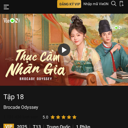
Nhập mã VieON
ĐĂNG KÝ VIP
Tập 18
Brocade Odyssey
1.151.456
lượt xem
5.0
VIP
2025
T13
Trung Quốc
1 Phần