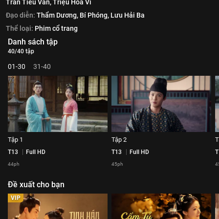
Trần Tiểu Vân,
Triệu Hoa Vi
Đạo diễn:
Thẩm Dương,
Bí Phóng,
Lưu Hải Ba
Thể loại:
Phim cổ trang
Danh sách tập
40/40 tập
01-30
31-40
Tập 1
Tập 2
T
T13
Full HD
T13
Full HD
T
44ph
45ph
4
Đề xuất cho bạn
VIP