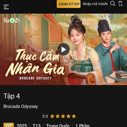
Nhập mã VieON
ĐĂNG KÝ VIP
Tập 4
Brocade Odyssey
1.146.539
lượt xem
5.0
VIP
2025
T13
Trung Quốc
1 Phần