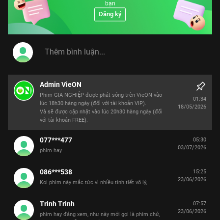
bạn
Đăng ký
Admin VieON
Phim GIA NGHIỆP được phát sóng trên VieON vào
01:34
lúc 18h30 hàng ngày (đối với tài khoản VIP).
18/05/2026
Và sẽ được cập nhật vào lúc 20h30 hàng ngày (đối
với tài khoản FREE).
077***477
05:30
03/07/2026
phim hay
086***538
15:25
23/06/2026
Koi phim này mắc tức vì nhiều tình tiết vô lý,
Trinh Trinh
07:57
23/06/2026
phim hay đáng xem, như này mới gọi là phim chứ,