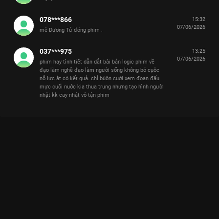
078***866
15:32
07/06/2026
mê Dương Tử đóng phim .
037***975
13:25
07/06/2026
phim hay tình tiết dẫn dắt bài bản logic phim về
đạo làm nghề đạo làm người sống không bỏ cụôc
nỗ lực ắt có kết quả. chỉ bùôn cuời xem đọan đấu
mực cuối nuớc kia thua trung nhưng tạo hình người
nhật kk cay nhật vô tận phim
GIA NGHIỆP: KHI DƯƠNG TỬ QUYẾT TÂM LÀM NỮ CHỦ GIÀU
CÓ NHẤT GIANG NAM
Dương Tử có thực sự gánh team và đỉnh hơn thời Trường Tương Tư? Hãy cùng xem
màn lột xác ngoạn mục này trên VieON.
Gia Nghiệp (The Inheritance)
không chỉ là một bộ phim cổ
trang thông thường mà là cuộc chiến cân não trong giới kinh
doanh thời bấy giờ.
Dương Tử
vào vai một thiếu nữ thông tuệ,
đứng trước cảnh gia tộc ngành mực rơi vào suy tàn. Cô không
chọn cách khóc lóc đợi anh hùng cứu mỹ nhân, mà tự mình