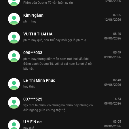
12/06/2026
Phim của Dương Tử vẫn luôn uy tín
Kim Ngânn
07:05
12/06/2026
phim hay
VU THI THAI HA
08:40
09/06/2026
phim hay quá, như thế này mới gọi là phim ạ
090***033
05:49
09/06/2026
phim hay,nhưng diễn viên nam mới hơi yếu khi
đứng cạnh Dương Tử, với lại vai nam ko có gì nỗi
bật hết,
Le Thi Minh Phuc
02:40
09/06/2026
hay thật
037***525
16:53
08/06/2026
vậy mới là phim, có những bộ phim hay nhưng coi
đứt ngang giữa chừng thật tệ
U Y E N ne
03:05
08/06/2026
hay quá