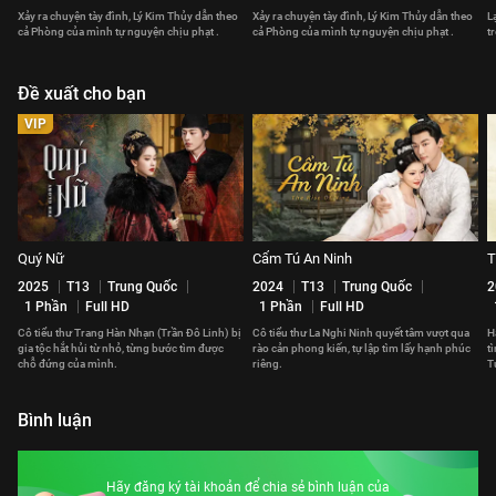
Xảy ra chuyện tày đình, Lý Kim Thủy dẫn theo
Xảy ra chuyện tày đình, Lý Kim Thủy dẫn theo
L
cả Phòng của mình tự nguyện chịu phạt .
cả Phòng của mình tự nguyện chịu phạt .
t
Đề xuất cho bạn
VIP
Quý Nữ
Cẩm Tú An Ninh
T
2025
T13
Trung Quốc
2024
T13
Trung Quốc
2
1 Phần
Full HD
1 Phần
Full HD
Cô tiểu thư Trang Hàn Nhạn (Trần Đô Linh) bị
Cô tiểu thư La Nghi Ninh quyết tâm vượt qua
H
gia tộc hắt hủi từ nhỏ, từng bước tìm được
rào cản phong kiến, tự lập tìm lấy hạnh phúc
t
chỗ đứng của mình.
riêng.
T
Bình luận
Hãy đăng ký tài khoản để chia sẻ bình luận của