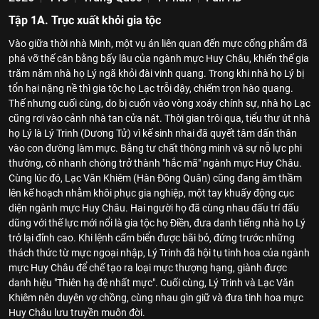
Tập 1A. Trục xuất khỏi gia tộc
Vào giữa thời nhà Minh, một vụ án liên quan đến mực cống phẩm đã
phá vỡ thế cân bằng bấy lâu của ngành mực Huy Châu, khiến thế gia
trăm năm nhà họ Lý ngã khỏi đài vinh quang. Trong khi nhà họ Lý bị
tổn hại nặng nề thì gia tộc họ Lạc trỗi dậy, chiếm trọn hào quang.
Thế nhưng cuối cùng, do bị cuốn vào vòng xoáy chính sự, nhà họ Lạc
cũng rơi vào cảnh nhà tan cửa nát. Thời gian trôi qua, tiểu thư út nhà
họ Lý là Lý Trinh (Dương Tử) vì kế sinh nhai đã quyết tâm dấn thân
vào con đường làm mực. Bằng tư chất thông minh và sự nỗ lực phi
thường, cô nhanh chóng trở thành "hắc mã" ngành mực Huy Châu.
Cùng lúc đó, Lạc Văn Khiêm (Hàn Đông Quân) cũng đang âm thầm
lên kế hoạch nhằm khôi phục gia nghiệp, một tay khuấy động cục
diện ngành mực Huy Châu. Hai người họ đã cùng nhau đấu trí đấu
dũng với thế lực mới nổi là gia tộc họ Điền, đưa danh tiếng nhà họ Lý
trở lại đỉnh cao. Khi lệnh cấm biển được bãi bỏ, đứng trước những
thách thức từ mực ngoại nhập, Lý Trinh đã hội tụ tinh hoa của ngành
mực Huy Châu để chế tạo ra loại mực thượng hạng, giành được
danh hiệu "Thiên hạ đệ nhất mực". Cuối cùng, Lý Trinh và Lạc Văn
Khiêm nên duyên vợ chồng, cùng nhau gìn giữ và đưa tinh hoa mực
Huy Châu lưu truyền muôn đời.