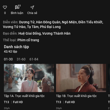
93
0
Bình luận
Chia sẻ
Diễn viên:
Dương Tử,
Hàn Đông Quân,
Ngô Miện,
Điền Tiểu Khiết,
Vương Tử Hào,
Tạ Tâm,
Phú Đại Long
Đạo diễn:
Huệ Giai Đống,
Vương Thành Hân
Thể loại:
Phim cổ trang
Danh sách tập
42/42 tập
01-30
31-60
61-84
Tập 1A. Trục xuất khỏi gia tộc
Tập 1B. Trục xuất khỏi gia tộc
T
T13
Full HD
T13
Full HD
T
20ph
26ph
2