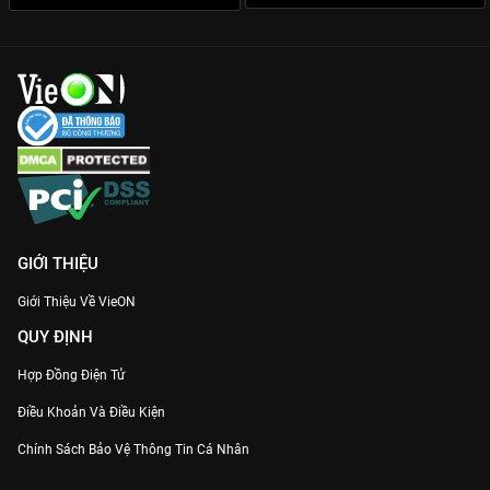
Khiết, Phú Đại Long... bảo chứng cho những màn đối đầu diễn
xuất đỉnh cao.
Thưởng thức trọn bộ
Gia Nghiệp
bản Thuyết minh Full HD sớm
nhất trên nền tảng
VieON
ngay hôm nay!
GIỚI THIỆU
Giới Thiệu Về VieON
QUY ĐỊNH
Hợp Đồng Điện Tử
Điều Khoản Và Điều Kiện
Chính Sách Bảo Vệ Thông Tin Cá Nhân
Chính Sách Bảo Vệ Người Tiêu Dùng Dễ Bị Tổn Thương