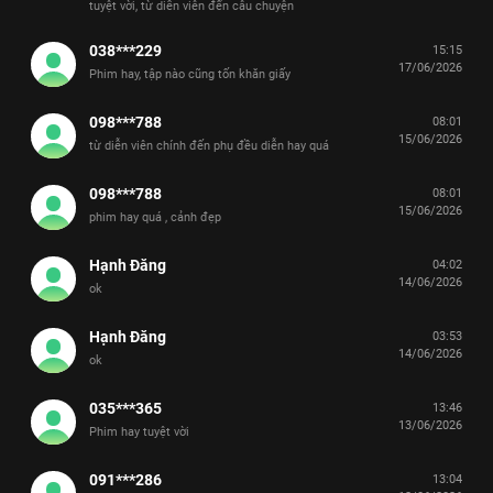
tuyệt vời, từ diễn viên đến câu chuyện
038***229
15:15
17/06/2026
Phim hay, tập nào cũng tốn khăn giấy
098***788
08:01
15/06/2026
từ diễn viên chính đến phụ đều diễn hay quá
098***788
08:01
15/06/2026
phim hay quá , cảnh đẹp
Hạnh Đăng
04:02
14/06/2026
ok
Hạnh Đăng
03:53
14/06/2026
ok
035***365
13:46
13/06/2026
Phim hay tuyệt vời
091***286
13:04