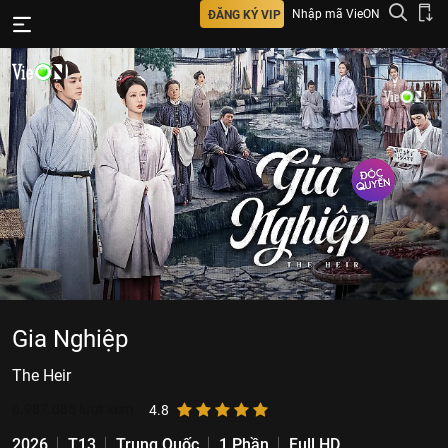
Nhập mã VieON
ĐĂNG KÝ VIP
Gia Nghiệp
The Heir
6.987.085
lượt xem
4.8
2026
T13
Trung Quốc
1 Phần
Full HD