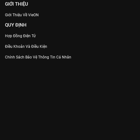
GIỚI THIỆU
Giới Thiệu Về VieON
QUY ĐỊNH
Hợp Đồng Điện Tử
Điều Khoản Và Điều Kiện
Chính Sách Bảo Vệ Thông Tin Cá Nhân
Chính Sách Bảo Vệ Người Tiêu Dùng Dễ Bị Tổn Thương
Thỏa Thuận Sử Dụng Dịch Vụ Mạng Xã Hội
THÔNG TIN
Thông Báo
Trung Tâm Hỗ Trợ
Liên Hệ
Góp Ý