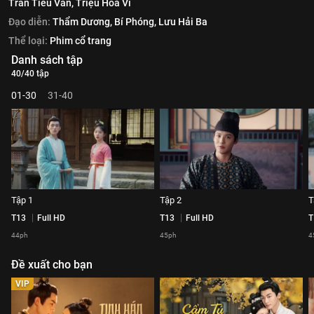
Trần Tiểu Vân,
Triệu Hoa Vi
Đạo diễn:
Thẩm Dương,
Bí Phóng,
Lưu Hải Ba
Thể loại:
Phim cổ trang
Danh sách tập
40/40 tập
01-30
31-40
Tập 1
Tập 2
T
T13
Full HD
T13
Full HD
T
44ph
45ph
4
Đề xuất cho bạn
VIP