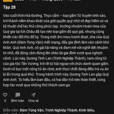
Tập 28
Vào cuối thời nhà Đường, Thục cẩm – loại gấm Tứ Xuyên tinh xảo,
trở thành niềm khao khát của giới quyền quý nhờ vẻ đẹp hiếm có và
kỹ thuật chế tác thủ công phức tạp. Xưởng nhuộm Hoán Hoa của
Quý gia tại Ích Châu đã tạo nên loại gấm đỏ quý giá, nhưng cũng
khiến các đối thủ đố kỵ. Trong một âm mưu tranh đoạt, cha của Quý
Anh Anh (Đàm Tùng Vận) mất mạng, đẩy gia đình lâm vào cảnh khó
khăn. Quý Anh Anh, cô gái tài năng và đam mê với nghề dệt nhuộm
từ nhỏ, đã dũng cảm đứng lên chèo lái gia đình vượt qua nghịch
cảnh. Lúc này, Dương Tịnh Lan (Trịnh Nghiệp Thành), tam công tử
của gia tộc Tấn Vương, trở về từ hải ngoại với chức danh quan gấm.
Dưới vỏ bọc một công tử ăn chơi, anh thực chất đang điều tra vụ án
bí ẩn trong quá khứ. Trong hành trình này, Dương Tịnh Lan gặp Quý
Anh Anh. Từ hiểu lầm ban đầu, cả hai dần trở nên thân thiết, cùng
hợp tác vượt qua những thử thách cam go.
0
Bình luận
Chia sẻ
Diễn viên:
Đàm Tùng Vận,
Trịnh Nghiệp Thành,
Kinh Siêu,