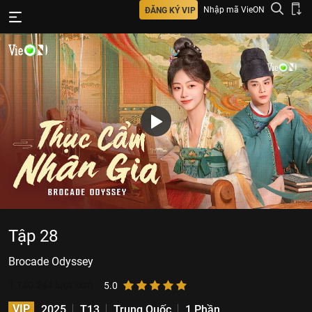
Nhập mã VieON
ĐĂNG KÝ VIP
Tập 28
Brocade Odyssey
1.140.244
lượt xem
5.0
VIP
2025
T13
Trung Quốc
1 Phần