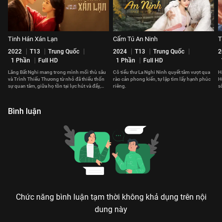
Tinh Hán Xán Lạn
Cẩm Tú An Ninh
T
2022
T13
Trung Quốc
2024
T13
Trung Quốc
2
1 Phần
Full HD
1 Phần
Full HD
Lăng Bất Nghi mang trong mình mối thù sâu
Cô tiểu thư La Nghi Ninh quyết tâm vượt qua
H
và Trình Thiếu Thương từ nhỏ đã thiếu thốn
rào cản phong kiến, tự lập tìm lấy hạnh phúc
H
sự quan tâm, giữa họ tồn tại lực hút và đẩy,
riêng.
s
ràng buộc lẫn nhau.
Bình luận
Chức năng bình luận tạm thời không khả dụng trên nội
dung này