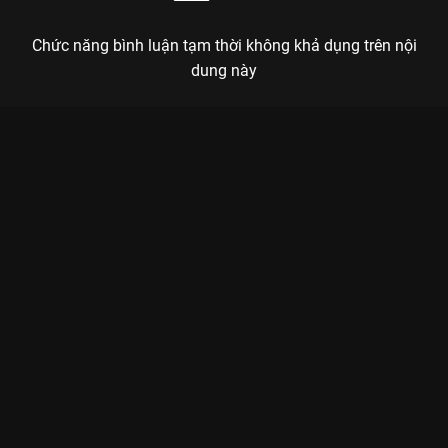
Chức năng bình luận tạm thời không khả dụng trên nội
dung này
Xem Tập 15B. Thu mình Thất Tiếu - 34 Tập của Trung Quốc có
sự tham gia của . Thuộc thể loại: Phim bộ