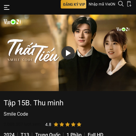
Nhập mã VieON
ĐĂNG KÝ VIP
Tập 15B. Thu mình
Smile Code
2.008.507
lượt xem
4.8
2024
T13
Trung Quốc
1 Phần
Full HD