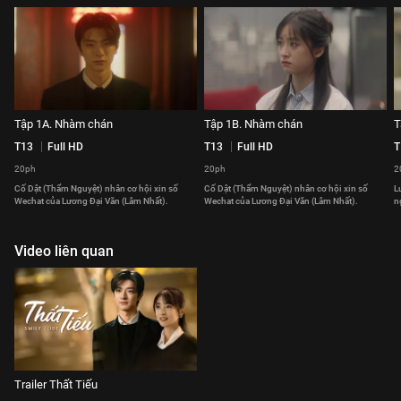
Tập 1A. Nhàm chán
Tập 1B. Nhàm chán
T
T13
Full HD
T13
Full HD
T
20ph
20ph
2
Cố Dật (Thẩm Nguyệt) nhân cơ hội xin số
Cố Dật (Thẩm Nguyệt) nhân cơ hội xin số
L
Wechat của Lương Đại Văn (Lâm Nhất).
Wechat của Lương Đại Văn (Lâm Nhất).
n
Video liên quan
Trailer Thất Tiếu