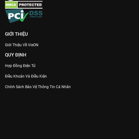
GIỚI THIỆU
Giới Thiệu Về VieON
QUY ĐỊNH
Hợp Đồng Điện Tử
Điều Khoản Và Điều Kiện
Chính Sách Bảo Vệ Thông Tin Cá Nhân
Chính Sách Bảo Vệ Người Tiêu Dùng Dễ Bị Tổn Thương
Thỏa Thuận Sử Dụng Dịch Vụ Mạng Xã Hội
THÔNG TIN
Thông Báo