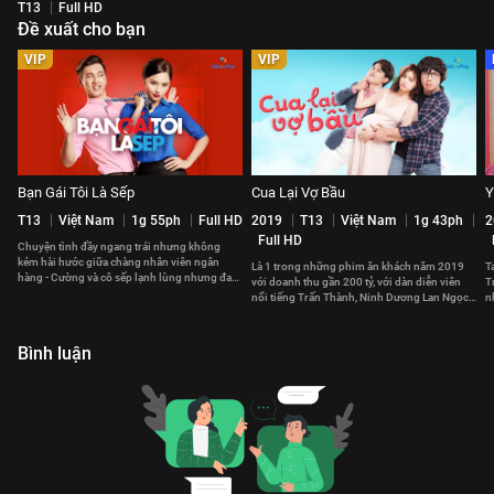
T13
Full HD
Đề xuất cho bạn
VIP
VIP
Bạn Gái Tôi Là Sếp
Cua Lại Vợ Bầu
Y
T13
Việt Nam
1g 55ph
Full HD
2019
T13
Việt Nam
1g 43ph
2
Full HD
Chuyện tình đầy ngang trái nhưng không
kém hài hước giữa chàng nhân viên ngân
Là 1 trong những phim ăn khách năm 2019
T
hàng - Cường và cô sếp lạnh lùng nhưng đa
với doanh thu gần 200 tỷ, với dàn diễn viên
T
cảm trong tình yêu - Oanh.
nổi tiếng Trấn Thành, Ninh Dương Lan Ngọc
n
và cốt truyện hợp thời.
y
Bình luận