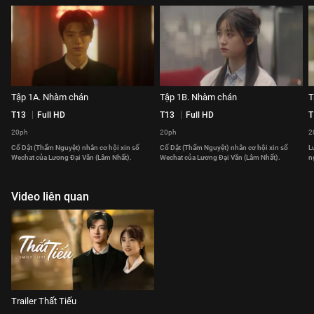
Tập 1A. Nhàm chán
Tập 1B. Nhàm chán
T
T13
Full HD
T13
Full HD
T
20ph
20ph
2
Cố Dật (Thẩm Nguyệt) nhân cơ hội xin số
Cố Dật (Thẩm Nguyệt) nhân cơ hội xin số
L
Wechat của Lương Đại Văn (Lâm Nhất).
Wechat của Lương Đại Văn (Lâm Nhất).
n
Video liên quan
Trailer Thất Tiếu