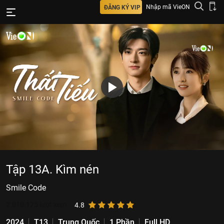
Nhập mã VieON
ĐĂNG KÝ VIP
Tập 13A. Kìm nén
Smile Code
2.010.175
lượt xem
4.8
2024
T13
Trung Quốc
1 Phần
Full HD