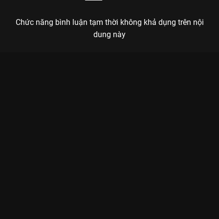
Chức năng bình luận tạm thời không khả dụng trên nội
dung này
Xem Tập 13A. Kìm nén Thất Tiếu - 34 Tập của Trung Quốc có
sự tham gia của . Thuộc thể loại: Phim bộ