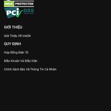
GIỚI THIỆU
Giới Thiệu Về VieON
QUY ĐỊNH
Hợp Đồng Điện Tử
Điều Khoản Và Điều Kiện
Chính Sách Bảo Vệ Thông Tin Cá Nhân
Chính Sách Bảo Vệ Người Tiêu Dùng Dễ Bị Tổn Thương
Thỏa Thuận Sử Dụng Dịch Vụ Mạng Xã Hội
THÔNG TIN
Thông Báo