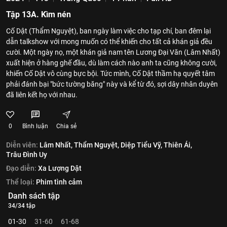
Tập 13A. Kìm nén
Cố Dật (Thẩm Nguyệt), ban ngày làm việc cho tạp chí, ban đêm lại
dẫn talkshow với mong muốn có thể khiến cho tất cả khán giả đều
cười. Một ngày nọ, một khán giả nam tên Lương Đại Văn (Lâm Nhất)
xuất hiện ở hàng ghế đầu, dù làm cách nào anh ta cũng không cười,
khiến Cố Dật vô cùng bực bội. Tức mình, Cố Dật thầm hạ quyết tâm
phải đánh bại "bức tường băng" này và kể từ đó, sợi dây nhân duyên
đã liên kết họ với nhau.
0
Bình luận
Chia sẻ
Diễn viên:
Lâm Nhất,
Thẩm Nguyệt,
Diệp Tiểu Vỹ,
Thiên Ái,
Trâu Đình Uy
Đạo diễn:
Xa Lượng Dật
Thể loại:
Phim tình cảm
Danh sách tập
34/34 tập
01-30
31-60
61-68