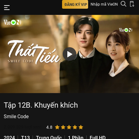
Nhập mã VieON
ĐĂNG KÝ VIP
Tập 12B. Khuyến khích
Smile Code
2.009.529
lượt xem
4.8
2024
T13
Trung Quốc
1 Phần
Full HD