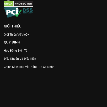
GIỚI THIỆU
Giới Thiệu Về VieON
QUY ĐỊNH
Hợp Đồng Điện Tử
Điều Khoản Và Điều Kiện
Chính Sách Bảo Vệ Thông Tin Cá Nhân
Chính Sách Bảo Vệ Người Tiêu Dùng Dễ Bị Tổn Thương
Thỏa Thuận Sử Dụng Dịch Vụ Mạng Xã Hội
THÔNG TIN
Thông Báo