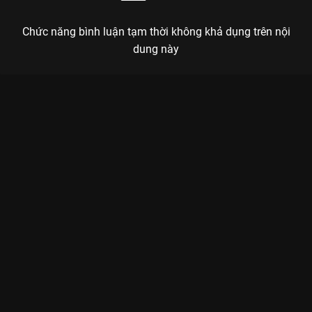
Chức năng bình luận tạm thời không khả dụng trên nội
dung này
Xem Tập 12B. Khuyến khích Thất Tiếu - 34 Tập của Trung Quốc
có sự tham gia của . Thuộc thể loại: Phim bộ