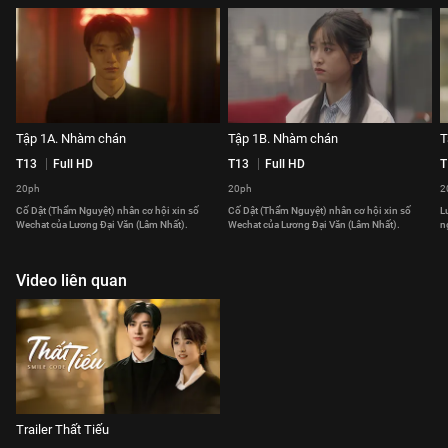
Tập 1A. Nhàm chán
Tập 1B. Nhàm chán
T
T13
Full HD
T13
Full HD
T
20ph
20ph
2
Cố Dật (Thẩm Nguyệt) nhân cơ hội xin số
Cố Dật (Thẩm Nguyệt) nhân cơ hội xin số
L
Wechat của Lương Đại Văn (Lâm Nhất).
Wechat của Lương Đại Văn (Lâm Nhất).
n
Video liên quan
Trailer Thất Tiếu