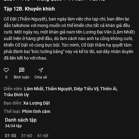
Tập 12B. Khuyến khích
Cố Dật (Thẩm Nguyệt), ban ngày làm việc cho tạp chí, ban đêm lại
dẫn talkshow với mong muốn có thể khiến cho tất cả khán giả đều
cười. Một ngày nọ, một khán giả nam tên Lương Đại Văn (Lâm Nhất)
xuất hiện ở hàng ghế đầu, dù làm cách nào anh ta cũng không cười,
khiến Cố Dật vô cùng bực bội. Tức mình, Cố Dật thầm hạ quyết tâm
phải đánh bại "bức tường băng" này và kể từ đó, sợi dây nhân duyên
đã liên kết họ với nhau.
0
Bình luận
Chia sẻ
Diễn viên:
Lâm Nhất,
Thẩm Nguyệt,
Diệp Tiểu Vỹ,
Thiên Ái,
Trâu Đình Uy
Đạo diễn:
Xa Lượng Dật
Thể loại:
Phim tình cảm
Danh sách tập
34/34 tập
01-30
31-60
61-68