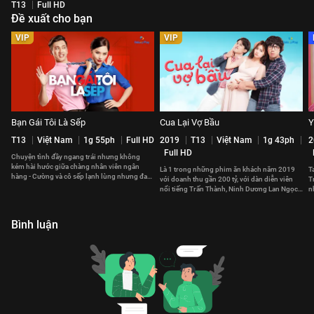
T13
Full HD
Đề xuất cho bạn
VIP
VIP
Bạn Gái Tôi Là Sếp
Cua Lại Vợ Bầu
Y
T13
Việt Nam
1g 55ph
Full HD
2019
T13
Việt Nam
1g 43ph
2
Full HD
Chuyện tình đầy ngang trái nhưng không
kém hài hước giữa chàng nhân viên ngân
Là 1 trong những phim ăn khách năm 2019
T
hàng - Cường và cô sếp lạnh lùng nhưng đa
với doanh thu gần 200 tỷ, với dàn diễn viên
T
cảm trong tình yêu - Oanh.
nổi tiếng Trấn Thành, Ninh Dương Lan Ngọc
n
và cốt truyện hợp thời.
y
Bình luận