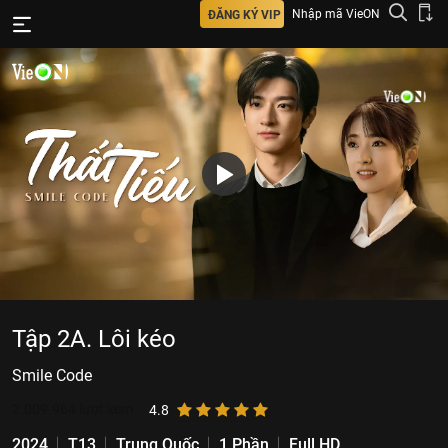
Nhập mã VieON
ĐĂNG KÝ VIP
Tập 2A. Lôi kéo
Smile Code
2.009.964
lượt xem
4.8
2024
T13
Trung Quốc
1 Phần
Full HD