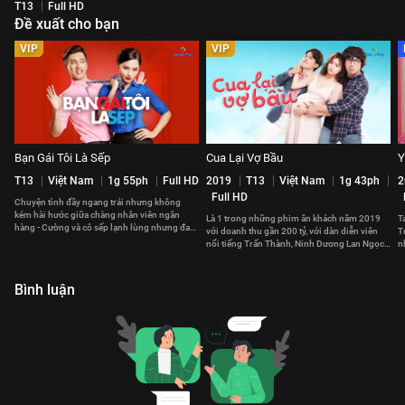
T13
Full HD
Đề xuất cho bạn
VIP
VIP
Bạn Gái Tôi Là Sếp
Cua Lại Vợ Bầu
Y
T13
Việt Nam
1g 55ph
Full HD
2019
T13
Việt Nam
1g 43ph
2
Full HD
Chuyện tình đầy ngang trái nhưng không
kém hài hước giữa chàng nhân viên ngân
Là 1 trong những phim ăn khách năm 2019
T
hàng - Cường và cô sếp lạnh lùng nhưng đa
với doanh thu gần 200 tỷ, với dàn diễn viên
T
cảm trong tình yêu - Oanh.
nổi tiếng Trấn Thành, Ninh Dương Lan Ngọc
n
và cốt truyện hợp thời.
y
Bình luận