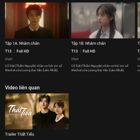
Tập 1A. Nhàm chán
Tập 1B. Nhàm chán
T
T13
Full HD
T13
Full HD
T
20ph
20ph
2
Cố Dật (Thẩm Nguyệt) nhân cơ hội xin số
Cố Dật (Thẩm Nguyệt) nhân cơ hội xin số
L
Wechat của Lương Đại Văn (Lâm Nhất).
Wechat của Lương Đại Văn (Lâm Nhất).
n
Video liên quan
Trailer Thất Tiếu