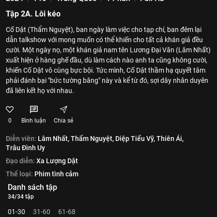
Tập 2A. Lôi kéo
Cố Dật (Thẩm Nguyệt), ban ngày làm việc cho tạp chí, ban đêm lại
dẫn talkshow với mong muốn có thể khiến cho tất cả khán giả đều
cười. Một ngày nọ, một khán giả nam tên Lương Đại Văn (Lâm Nhất)
xuất hiện ở hàng ghế đầu, dù làm cách nào anh ta cũng không cười,
khiến Cố Dật vô cùng bực bội. Tức mình, Cố Dật thầm hạ quyết tâm
phải đánh bại "bức tường băng" này và kể từ đó, sợi dây nhân duyên
đã liên kết họ với nhau.
0
Bình luận
Chia sẻ
Diễn viên:
Lâm Nhất,
Thẩm Nguyệt,
Diệp Tiểu Vỹ,
Thiên Ái,
Trâu Đình Uy
Đạo diễn:
Xa Lượng Dật
Thể loại:
Phim tình cảm
Danh sách tập
34/34 tập
01-30
31-60
61-68