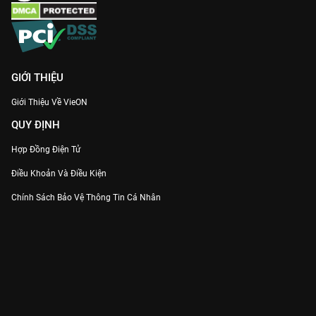
GIỚI THIỆU
Giới Thiệu Về VieON
QUY ĐỊNH
Hợp Đồng Điện Tử
Điều Khoản Và Điều Kiện
Chính Sách Bảo Vệ Thông Tin Cá Nhân
Chính Sách Bảo Vệ Người Tiêu Dùng Dễ Bị Tổn Thương
Thỏa Thuận Sử Dụng Dịch Vụ Mạng Xã Hội
THÔNG TIN
Thông Báo