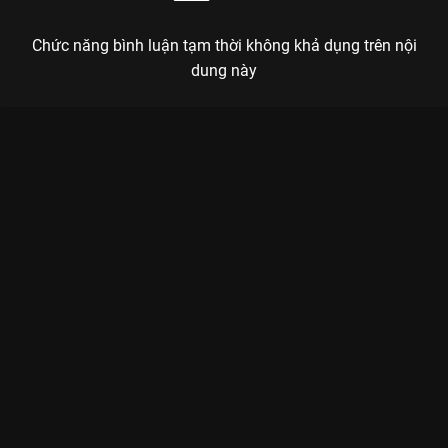
Chức năng bình luận tạm thời không khả dụng trên nội
dung này
Xem Tập 2A. Lôi kéo Thất Tiếu - 34 Tập của Trung Quốc có sự
tham gia của . Thuộc thể loại: Phim bộ